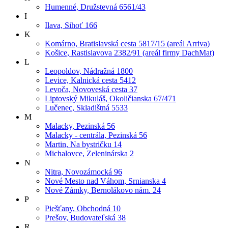
Humenné, Družstevná 6561/43
I
Ilava, Sihoť 166
K
Komárno, Bratislavská cesta 5817/15 (areál Arriva)
Košice, Rastislavova 2382/91 (areál firmy DachMat)
L
Leopoldov, Nádražná 1800
Levice, Kalnická cesta 5412
Levoča, Novoveská cesta 37
Liptovský Mikuláš, Okoličianska 67/471
Lučenec, Skladištná 5533
M
Malacky, Pezinská 56
Malacky - centrála, Pezinská 56
Martin, Na bystričku 14
Michalovce, Zeleninárska 2
N
Nitra, Novozámocká 96
Nové Mesto nad Váhom, Srnianska 4
Nové Zámky, Bernolákovo nám. 24
P
Piešťany, Obchodná 10
Prešov, Budovateľská 38
R