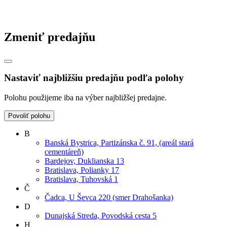
Zmeniť predajňu
Nastaviť najbližšiu predajňu podľa polohy
Polohu použijeme iba na výber najbližšej predajne.
Povoliť polohu
B
Banská Bystrica, Partizánska č. 91, (areál stará
cementáreň)
Bardejov, Duklianska 13
Bratislava, Polianky 17
Bratislava, Tuhovská 1
Č
Čadca, U Ševca 220 (smer Drahošanka)
D
Dunajská Streda, Povodská cesta 5
H