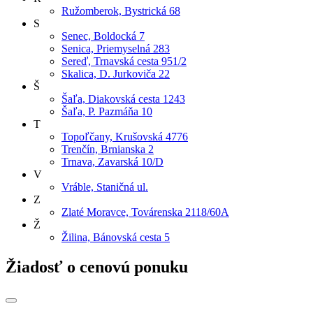
Ružomberok, Bystrická 68
S
Senec, Boldocká 7
Senica, Priemyselná 283
Sereď, Trnavská cesta 951/2
Skalica, D. Jurkoviča 22
Š
Šaľa, Diakovská cesta 1243
Šaľa, P. Pazmáňa 10
T
Topoľčany, Krušovská 4776
Trenčín, Brnianska 2
Trnava, Zavarská 10/D
V
Vráble, Staničná ul.
Z
Zlaté Moravce, Továrenska 2118/60A
Ž
Žilina, Bánovská cesta 5
Žiadosť o cenovú ponuku