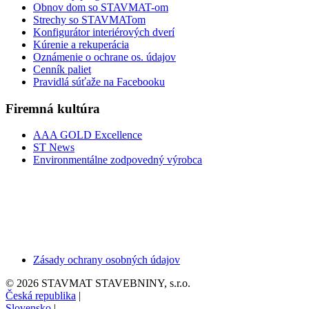
Obnov dom so STAVMAT-om
Strechy so STAVMATom
Konfigurátor interiérových dverí
Kúrenie a rekuperácia
Oznámenie o ochrane os. údajov
Cenník paliet
Pravidlá súťaže na Facebooku
Firemná kultúra
AAA GOLD Excellence
ST News
Environmentálne zodpovedný výrobca
Zásady ochrany osobných údajov
© 2026 STAVMAT STAVEBNINY, s.r.o.
Česká republika
|
Slovensko
|