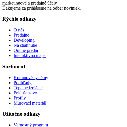
marketingové a predajné účely
Ďakujeme za prihlásenie na odber noviniek.
Rýchle odkazy
O nás
Predajne
Developing
Na stiahnutie
Online predaj
Interaktívna mapa
Sortiment
Komínové systémy
Podhľady
Tepelné izolácie
Príslušenstvo
Profily
Murovací materiál
Užitočné odkazy
Vernostný program