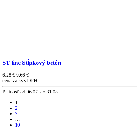
ST line Stĺpkový betón
6,28 €
9,66 €
cena za ks s DPH
Platnosť
od 06.07. do 31.08.
1
2
3
…
10