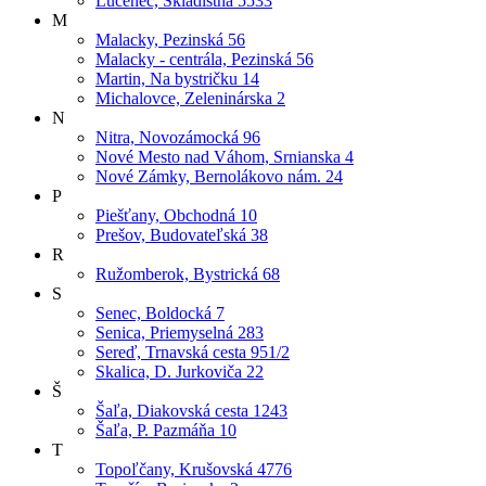
Lučenec, Skladištná 5533
M
Malacky, Pezinská 56
Malacky - centrála, Pezinská 56
Martin, Na bystričku 14
Michalovce, Zeleninárska 2
N
Nitra, Novozámocká 96
Nové Mesto nad Váhom, Srnianska 4
Nové Zámky, Bernolákovo nám. 24
P
Piešťany, Obchodná 10
Prešov, Budovateľská 38
R
Ružomberok, Bystrická 68
S
Senec, Boldocká 7
Senica, Priemyselná 283
Sereď, Trnavská cesta 951/2
Skalica, D. Jurkoviča 22
Š
Šaľa, Diakovská cesta 1243
Šaľa, P. Pazmáňa 10
T
Topoľčany, Krušovská 4776