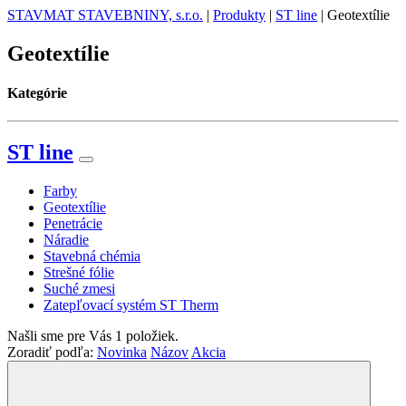
STAVMAT STAVEBNINY, s.r.o.
|
Produkty
|
ST line
|
Geotextílie
Geotextílie
Kategórie
ST line
Farby
Geotextílie
Penetrácie
Náradie
Stavebná chémia
Strešné fólie
Suché zmesi
Zatepľovací systém ST Therm
Našli sme pre Vás
1
položiek.
Zoradiť podľa:
Novinka
Názov
Akcia