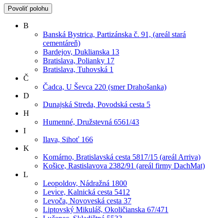
Povoliť polohu
B
Banská Bystrica, Partizánska č. 91, (areál stará
cementáreň)
Bardejov, Duklianska 13
Bratislava, Polianky 17
Bratislava, Tuhovská 1
Č
Čadca, U Ševca 220 (smer Drahošanka)
D
Dunajská Streda, Povodská cesta 5
H
Humenné, Družstevná 6561/43
I
Ilava, Sihoť 166
K
Komárno, Bratislavská cesta 5817/15 (areál Arriva)
Košice, Rastislavova 2382/91 (areál firmy DachMat)
L
Leopoldov, Nádražná 1800
Levice, Kalnická cesta 5412
Levoča, Novoveská cesta 37
Liptovský Mikuláš, Okoličianska 67/471