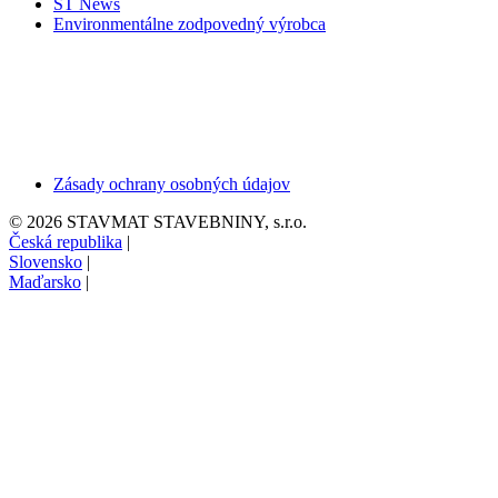
ST News
Environmentálne zodpovedný výrobca
Zásady ochrany osobných údajov
© 2026 STAVMAT STAVEBNINY, s.r.o.
Česká republika
|
Slovensko
|
Maďarsko
|