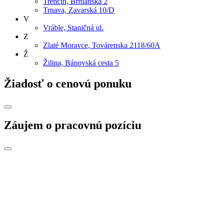
Trenčín, Brnianska 2
Trnava, Zavarská 10/D
V
Vráble, Staničná ul.
Z
Zlaté Moravce, Továrenska 2118/60A
Ž
Žilina, Bánovská cesta 5
Žiadosť o cenovú ponuku
Záujem o pracovnú pozíciu