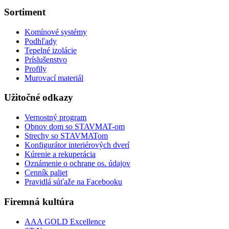
Sortiment
Komínové systémy
Podhľady
Tepelné izolácie
Príslušenstvo
Profily
Murovací materiál
Užitočné odkazy
Vernostný program
Obnov dom so STAVMAT-om
Strechy so STAVMATom
Konfigurátor interiérových dverí
Kúrenie a rekuperácia
Oznámenie o ochrane os. údajov
Cenník paliet
Pravidlá súťaže na Facebooku
Firemná kultúra
AAA GOLD Excellence