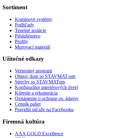
Sortiment
Komínové systémy
Podhľady
Tepelné izolácie
Príslušenstvo
Profily
Murovací materiál
Užitočné odkazy
Vernostný program
Obnov dom so STAVMAT-om
Strechy so STAVMATom
Konfigurátor interiérových dverí
Kúrenie a rekuperácia
Oznámenie o ochrane os. údajov
Cenník paliet
Pravidlá súťaže na Facebooku
Firemná kultúra
AAA GOLD Excellence