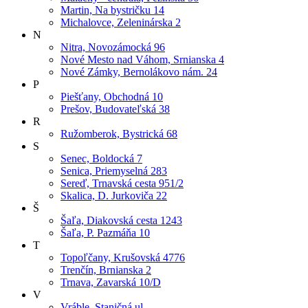
Martin, Na bystričku 14
Michalovce, Zeleninárska 2
N
Nitra, Novozámocká 96
Nové Mesto nad Váhom, Srnianska 4
Nové Zámky, Bernolákovo nám. 24
P
Piešťany, Obchodná 10
Prešov, Budovateľská 38
R
Ružomberok, Bystrická 68
S
Senec, Boldocká 7
Senica, Priemyselná 283
Sereď, Trnavská cesta 951/2
Skalica, D. Jurkoviča 22
Š
Šaľa, Diakovská cesta 1243
Šaľa, P. Pazmáňa 10
T
Topoľčany, Krušovská 4776
Trenčín, Brnianska 2
Trnava, Zavarská 10/D
V
Vráble, Staničná ul.