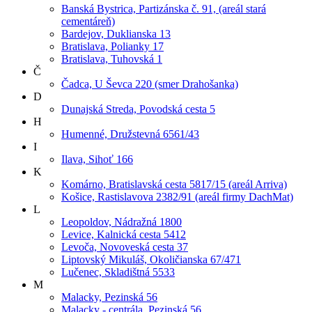
Banská Bystrica, Partizánska č. 91, (areál stará
cementáreň)
Bardejov, Duklianska 13
Bratislava, Polianky 17
Bratislava, Tuhovská 1
Č
Čadca, U Ševca 220 (smer Drahošanka)
D
Dunajská Streda, Povodská cesta 5
H
Humenné, Družstevná 6561/43
I
Ilava, Sihoť 166
K
Komárno, Bratislavská cesta 5817/15 (areál Arriva)
Košice, Rastislavova 2382/91 (areál firmy DachMat)
L
Leopoldov, Nádražná 1800
Levice, Kalnická cesta 5412
Levoča, Novoveská cesta 37
Liptovský Mikuláš, Okoličianska 67/471
Lučenec, Skladištná 5533
M
Malacky, Pezinská 56
Malacky - centrála, Pezinská 56