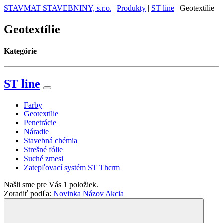
STAVMAT STAVEBNINY, s.r.o.
|
Produkty
|
ST line
|
Geotextílie
Geotextílie
Kategórie
ST line
Farby
Geotextílie
Penetrácie
Náradie
Stavebná chémia
Strešné fólie
Suché zmesi
Zatepľovací systém ST Therm
Našli sme pre Vás
1
položiek.
Zoradiť podľa:
Novinka
Názov
Akcia