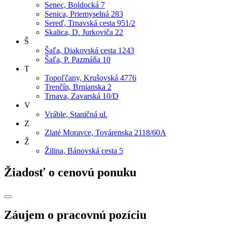
Senec, Boldocká 7
Senica, Priemyselná 283
Sereď, Trnavská cesta 951/2
Skalica, D. Jurkoviča 22
Š
Šaľa, Diakovská cesta 1243
Šaľa, P. Pazmáňa 10
T
Topoľčany, Krušovská 4776
Trenčín, Brnianska 2
Trnava, Zavarská 10/D
V
Vráble, Staničná ul.
Z
Zlaté Moravce, Továrenska 2118/60A
Ž
Žilina, Bánovská cesta 5
Žiadosť o cenovú ponuku
Záujem o pracovnú pozíciu