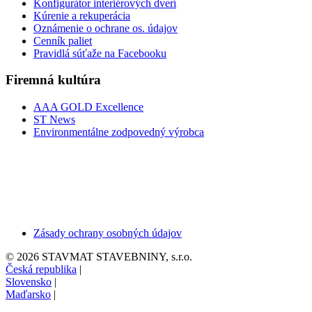
Konfigurátor interiérových dverí
Kúrenie a rekuperácia
Oznámenie o ochrane os. údajov
Cenník paliet
Pravidlá súťaže na Facebooku
Firemná kultúra
AAA GOLD Excellence
ST News
Environmentálne zodpovedný výrobca
Zásady ochrany osobných údajov
© 2026 STAVMAT STAVEBNINY, s.r.o.
Česká republika
|
Slovensko
|
Maďarsko
|