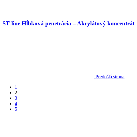
ST line Hĺbková penetrácia – Akrylátový koncentrát
Predošlá strana
1
2
3
4
5