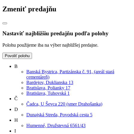
Zmeniť predajňu
Nastaviť najbližšiu predajňu podľa polohy
Polohu použijeme iba na výber najbližšej predajne.
Povoliť polohu
B
Banská Bystrica, Partizánska č. 91, (areál stará
cementáreň)
Bardejov, Duklianska 13
Bratislava, Polianky 17
Bratislava, Tuhovská 1
Č
Čadca, U Ševca 220 (smer Drahošanka)
D
Dunajská Streda, Povodská cesta 5
H
Humenné, Družstevná 6561/43
I