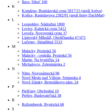
Ilava, Sihoť 166
K
Komárno, Bratislavská cesta 5817/15 (areál Arriva)
Košice, Rastislavova 2382/91 (areál firmy DachMat)
L
Leopoldov, Nádražná 1800
Levice, Kalnická cesta 5412
Levoča, Novoveská cesta 37
Liptovský Mikuláš, Okoličianska 67/471
Lučenec, Skladištná 5533
M
Malacky, Pezinská 56
Malacky - centrála, Pezinská 56
Martin, Na bystričku 14
Michalovce, Zeleninárska 2
N
Nitra, Novozámocká 96
Nové Mesto nad Váhom, Srnianska 4
Nové Zámky, Bernolákovo nám. 24
P
Piešťany, Obchodná 10
Prešov, Budovateľská 38
R
Ružomberok, Bystrická 68
S