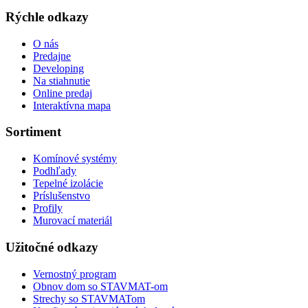
Rýchle odkazy
O nás
Predajne
Developing
Na stiahnutie
Online predaj
Interaktívna mapa
Sortiment
Komínové systémy
Podhľady
Tepelné izolácie
Príslušenstvo
Profily
Murovací materiál
Užitočné odkazy
Vernostný program
Obnov dom so STAVMAT-om
Strechy so STAVMATom