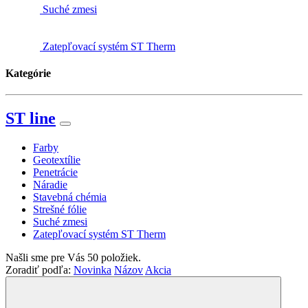
Suché zmesi
Zatepľovací systém ST Therm
Kategórie
ST line
Farby
Geotextílie
Penetrácie
Náradie
Stavebná chémia
Strešné fólie
Suché zmesi
Zatepľovací systém ST Therm
Našli sme pre Vás
50
položiek.
Zoradiť podľa:
Novinka
Názov
Akcia