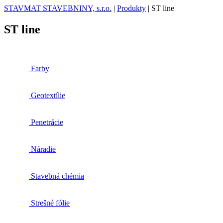
STAVMAT STAVEBNINY, s.r.o.
|
Produkty
|
ST line
ST line
Farby
Geotextílie
Penetrácie
Náradie
Stavebná chémia
Strešné fólie