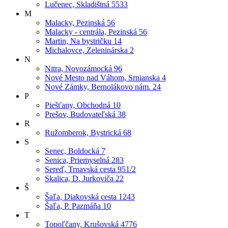
Lučenec, Skladištná 5533
M
Malacky, Pezinská 56
Malacky - centrála, Pezinská 56
Martin, Na bystričku 14
Michalovce, Zeleninárska 2
N
Nitra, Novozámocká 96
Nové Mesto nad Váhom, Srnianska 4
Nové Zámky, Bernolákovo nám. 24
P
Piešťany, Obchodná 10
Prešov, Budovateľská 38
R
Ružomberok, Bystrická 68
S
Senec, Boldocká 7
Senica, Priemyselná 283
Sereď, Trnavská cesta 951/2
Skalica, D. Jurkoviča 22
Š
Šaľa, Diakovská cesta 1243
Šaľa, P. Pazmáňa 10
T
Topoľčany, Krušovská 4776