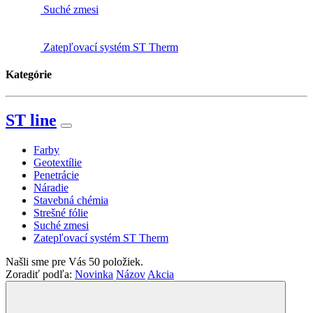
Suché zmesi
Zatepľovací systém ST Therm
Kategórie
ST line
Farby
Geotextílie
Penetrácie
Náradie
Stavebná chémia
Strešné fólie
Suché zmesi
Zatepľovací systém ST Therm
Našli sme pre Vás
50
položiek.
Zoradiť podľa:
Novinka
Názov
Akcia