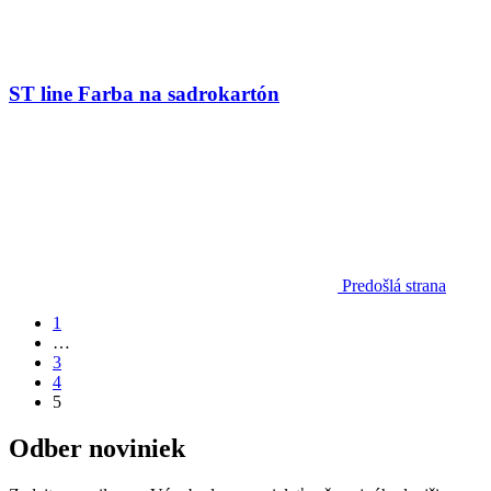
ST line Farba na sadrokartón
Predošlá strana
1
…
3
4
5
Odber noviniek