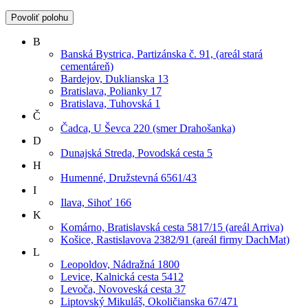
Povoliť polohu
B
Banská Bystrica, Partizánska č. 91, (areál stará
cementáreň)
Bardejov, Duklianska 13
Bratislava, Polianky 17
Bratislava, Tuhovská 1
Č
Čadca, U Ševca 220 (smer Drahošanka)
D
Dunajská Streda, Povodská cesta 5
H
Humenné, Družstevná 6561/43
I
Ilava, Sihoť 166
K
Komárno, Bratislavská cesta 5817/15 (areál Arriva)
Košice, Rastislavova 2382/91 (areál firmy DachMat)
L
Leopoldov, Nádražná 1800
Levice, Kalnická cesta 5412
Levoča, Novoveská cesta 37
Liptovský Mikuláš, Okoličianska 67/471