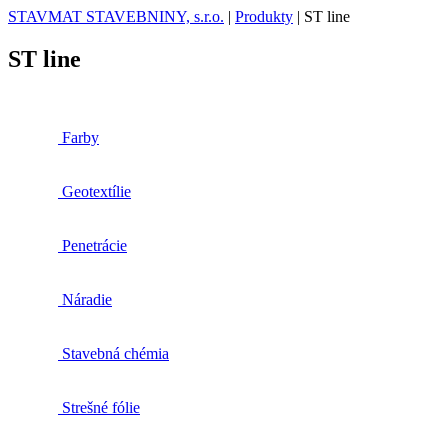
STAVMAT STAVEBNINY, s.r.o.
|
Produkty
|
ST line
ST line
Farby
Geotextílie
Penetrácie
Náradie
Stavebná chémia
Strešné fólie