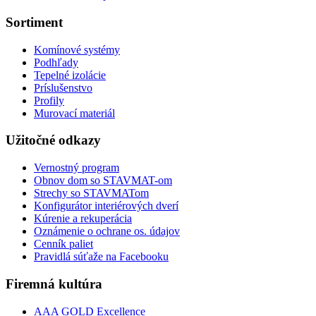
Sortiment
Komínové systémy
Podhľady
Tepelné izolácie
Príslušenstvo
Profily
Murovací materiál
Užitočné odkazy
Vernostný program
Obnov dom so STAVMAT-om
Strechy so STAVMATom
Konfigurátor interiérových dverí
Kúrenie a rekuperácia
Oznámenie o ochrane os. údajov
Cenník paliet
Pravidlá súťaže na Facebooku
Firemná kultúra
AAA GOLD Excellence