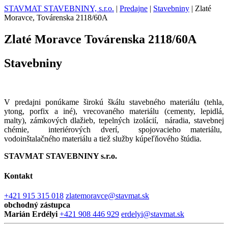
STAVMAT STAVEBNINY, s.r.o.
|
Predajne
|
Stavebniny
|
Zlaté
Moravce, Továrenska 2118/60A
Zlaté Moravce
Továrenska 2118/60A
Stavebniny
V predajni ponúkame širokú škálu stavebného materiálu (tehla,
ytong, porfix a iné), vrecovaného materiálu (cementy, lepidlá,
malty), zámkových dlažieb, tepelných izolácií, náradia, stavebnej
chémie, interiérových dverí, spojovacieho materiálu,
vodoinštalačného materiálu a tiež služby kúpeľňového štúdia.
STAVMAT STAVEBNINY s.r.o.
Kontakt
+421 915 315 018
zlatemoravce@stavmat.sk
obchodný zástupca
Marián Erdélyi
+421 908 446 929
erdelyi@stavmat.sk