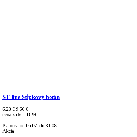
ST line Stĺpkový betón
6,28 €
9,66 €
cena za ks s DPH
Platnosť
od 06.07. do 31.08.
Akcia