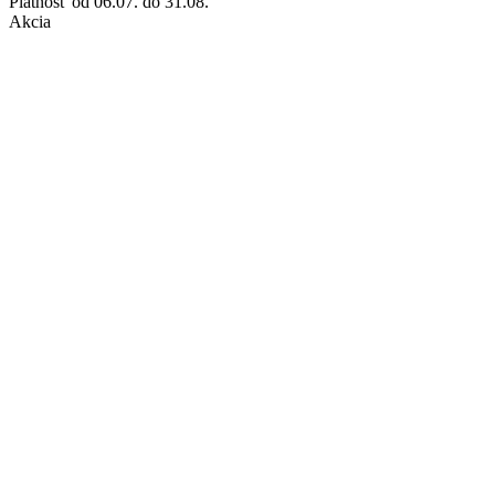
Platnosť
od 06.07. do 31.08.
Akcia