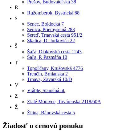
Prešov, Budovateľská 38
R
Ružomberok, Bystrická 68
S
Senec, Boldocká 7
Senica, Priemyselná 283
Sereď, Trnavská cesta 951/2
Skalica, D. Jurkoviča 22
Š
Šaľa, Diakovská cesta 1243
Šaľa, P. Pazmáňa 10
T
Topoľčany, Krušovská 4776
Trenčín, Brnianska 2
Trnava, Zavarská 10/D
V
Vráble, Staničná ul.
Z
Zlaté Moravce, Továrenska 2118/60A
Ž
Žilina, Bánovská cesta 5
Žiadosť o cenovú ponuku