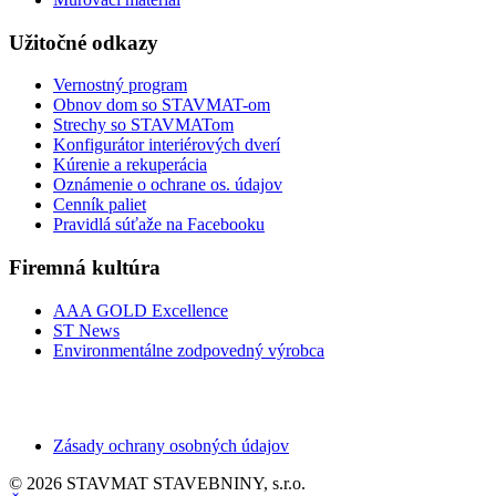
Užitočné odkazy
Vernostný program
Obnov dom so STAVMAT-om
Strechy so STAVMATom
Konfigurátor interiérových dverí
Kúrenie a rekuperácia
Oznámenie o ochrane os. údajov
Cenník paliet
Pravidlá súťaže na Facebooku
Firemná kultúra
AAA GOLD Excellence
ST News
Environmentálne zodpovedný výrobca
Zásady ochrany osobných údajov
© 2026 STAVMAT STAVEBNINY, s.r.o.