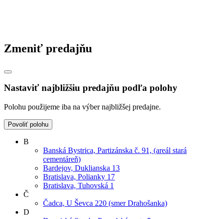
Zmeniť predajňu
Nastaviť najbližšiu predajňu podľa polohy
Polohu použijeme iba na výber najbližšej predajne.
Povoliť polohu
B
Banská Bystrica, Partizánska č. 91, (areál stará
cementáreň)
Bardejov, Duklianska 13
Bratislava, Polianky 17
Bratislava, Tuhovská 1
Č
Čadca, U Ševca 220 (smer Drahošanka)
D