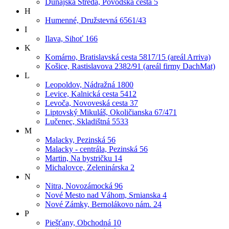
Dunajská Streda, Povodská cesta 5
H
Humenné, Družstevná 6561/43
I
Ilava, Sihoť 166
K
Komárno, Bratislavská cesta 5817/15 (areál Arriva)
Košice, Rastislavova 2382/91 (areál firmy DachMat)
L
Leopoldov, Nádražná 1800
Levice, Kalnická cesta 5412
Levoča, Novoveská cesta 37
Liptovský Mikuláš, Okoličianska 67/471
Lučenec, Skladištná 5533
M
Malacky, Pezinská 56
Malacky - centrála, Pezinská 56
Martin, Na bystričku 14
Michalovce, Zeleninárska 2
N
Nitra, Novozámocká 96
Nové Mesto nad Váhom, Srnianska 4
Nové Zámky, Bernolákovo nám. 24
P
Piešťany, Obchodná 10