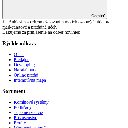
Odoslať
Súhlasím so zhromažďovaním mojich osobných údajov na
marketingové a predajné účely
Ďakujeme za prihlásenie na odber noviniek.
Rýchle odkazy
O nás
Predajne
Developing
Na stiahnutie
Online predaj
Interaktívna mapa
Sortiment
Komínové systémy
Podhľady
Tepelné izolácie
Príslušenstvo
Profily
Murovací materiál