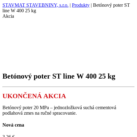
STAVMAT STAVEBNINY, s.r.o.
|
Produkty
|
Betónový poter ST
line W 400 25 kg
Akcia
Betónový poter ST line W 400 25 kg
UKONČENÁ AKCIA
Betónový poter 20 MPa – jednozložková suchá cementová
podlahová zmes na ručné spracovanie.
Nová cena
3,26 €