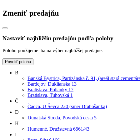
Zmeniť predajňu
Nastaviť najbližšiu predajňu podľa polohy
Polohu použijeme iba na výber najbližšej predajne.
Povoliť polohu
B
Banská Bystrica, Partizánska č. 91, (areál stará cementár
Bardejov, Duklianska 13
Bratislava, Polianky 17
Bratislava, Tuhovská 1
Č
Čadca, U Ševca 220 (smer Drahošanka)
D
Dunajská Streda, Povodská cesta 5
H
Humenné, Družstevná 6561/43
I