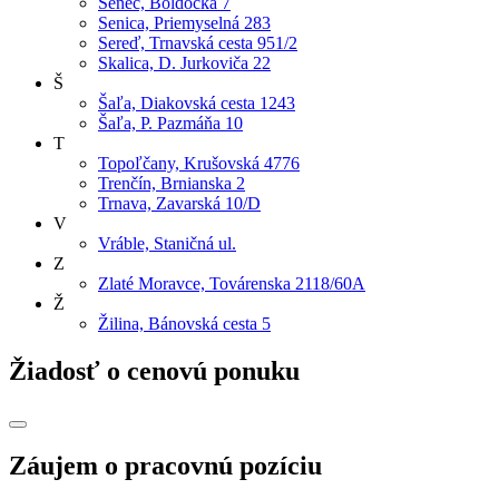
Senec, Boldocká 7
Senica, Priemyselná 283
Sereď, Trnavská cesta 951/2
Skalica, D. Jurkoviča 22
Š
Šaľa, Diakovská cesta 1243
Šaľa, P. Pazmáňa 10
T
Topoľčany, Krušovská 4776
Trenčín, Brnianska 2
Trnava, Zavarská 10/D
V
Vráble, Staničná ul.
Z
Zlaté Moravce, Továrenska 2118/60A
Ž
Žilina, Bánovská cesta 5
Žiadosť o cenovú ponuku
Záujem o pracovnú pozíciu