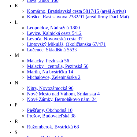
Ilava, Sihoť 166
K
Komárno, Bratislavská cesta 5817/15 (areál Arriva)
Košice, Rastislavova 2382/91 (areál firmy DachMat)
L
Leopoldov, Nádražná 1800
Levice, Kalnická cesta 5412
Levoča, Novoveská cesta 37
Liptovský Mikuláš, Okoličianska 67/471
Lučenec, Skladištná 5533
M
Malacky, Pezinská 56
Malacky - centrála, Pezinská 56
Martin, Na bystričku 14
Michalovce, Zeleninárska 2
N
Nitra, Novozámocká 96
Nové Mesto nad Váhom, Srnianska 4
Nové Zámky, Bernolákovo nám. 24
P
Piešťany, Obchodná 10
Prešov, Budovateľská 38
R
Ružomberok, Bystrická 68
S