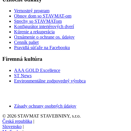
Vernostný program
Obnov dom so STAVMAT-om
Strechy so STAVMATom
Konfigurátor interiérových dverí
Kúrenie a rekuperácia
Oznámenie o ochrane os. údajov
Cenník paliet
Pravidlá súťaže na Facebooku
Firemná kultúra
AAA GOLD Excellence
ST News
Environmentálne zodpovedný výrobca
Zásady ochrany osobných údajov
© 2026 STAVMAT STAVEBNINY, s.r.o.
Česká republika
|
Slovensko
|