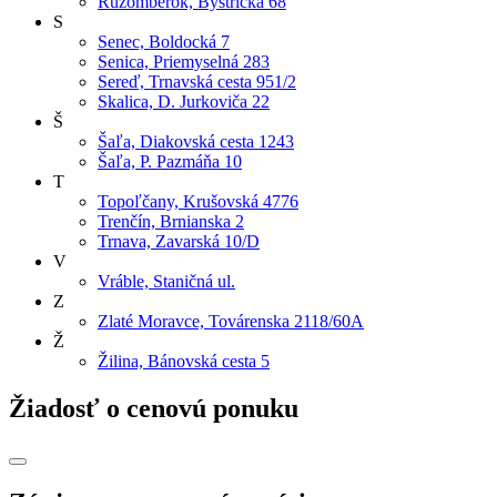
Ružomberok, Bystrická 68
S
Senec, Boldocká 7
Senica, Priemyselná 283
Sereď, Trnavská cesta 951/2
Skalica, D. Jurkoviča 22
Š
Šaľa, Diakovská cesta 1243
Šaľa, P. Pazmáňa 10
T
Topoľčany, Krušovská 4776
Trenčín, Brnianska 2
Trnava, Zavarská 10/D
V
Vráble, Staničná ul.
Z
Zlaté Moravce, Továrenska 2118/60A
Ž
Žilina, Bánovská cesta 5
Žiadosť o cenovú ponuku