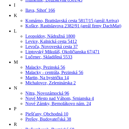
I
Ilava, Sihoť 166
K
Komárno, Bratislavská cesta 5817/15 (areál Arriva)
Košice, Rastislavova 2382/91 (areál firmy DachMat)
L
Leopoldov, Nádražná 1800
Levice, Kalnická cesta 5412
Levoča, Novoveská cesta 37
Liptovský Mikuláš, Okoličianska 67/471
Lučenec, Skladištná 5533
M
Malacky, Pezinská 56
Malacky - centrála, Pezinská 56
Martin, Na bystričku 14
Michalovce, Zeleninárska 2
N
Nitra, Novozámocká 96
Nové Mesto nad Váhom, Srnianska 4
Nové Zámky, Bernolákovo nám. 24
P
Piešťany, Obchodná 10
Prešov, Budovateľská 38
R