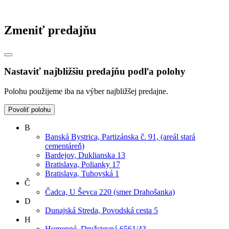
Zmeniť predajňu
Nastaviť najbližšiu predajňu podľa polohy
Polohu použijeme iba na výber najbližšej predajne.
Povoliť polohu
B
Banská Bystrica, Partizánska č. 91, (areál stará
cementáreň)
Bardejov, Duklianska 13
Bratislava, Polianky 17
Bratislava, Tuhovská 1
Č
Čadca, U Ševca 220 (smer Drahošanka)
D
Dunajská Streda, Povodská cesta 5
H
Humenné, Družstevná 6561/43