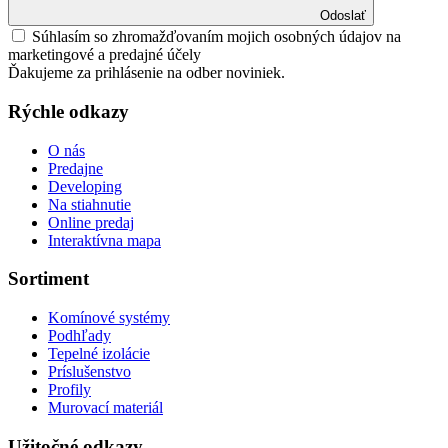
Odoslať
Súhlasím so zhromažďovaním mojich osobných údajov na
marketingové a predajné účely
Ďakujeme za prihlásenie na odber noviniek.
Rýchle odkazy
O nás
Predajne
Developing
Na stiahnutie
Online predaj
Interaktívna mapa
Sortiment
Komínové systémy
Podhľady
Tepelné izolácie
Príslušenstvo
Profily
Murovací materiál
Užitočné odkazy