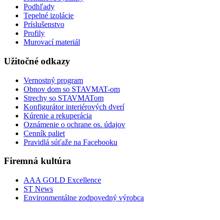
Podhľady
Tepelné izolácie
Príslušenstvo
Profily
Murovací materiál
Užitočné odkazy
Vernostný program
Obnov dom so STAVMAT-om
Strechy so STAVMATom
Konfigurátor interiérových dverí
Kúrenie a rekuperácia
Oznámenie o ochrane os. údajov
Cenník paliet
Pravidlá súťaže na Facebooku
Firemná kultúra
AAA GOLD Excellence
ST News
Environmentálne zodpovedný výrobca