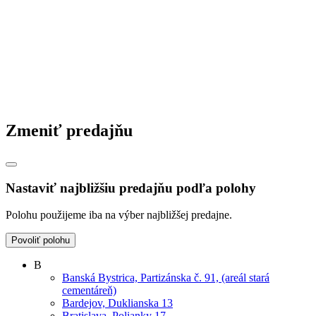
Zmeniť predajňu
Nastaviť najbližšiu predajňu podľa polohy
Polohu použijeme iba na výber najbližšej predajne.
Povoliť polohu
B
Banská Bystrica, Partizánska č. 91, (areál stará
cementáreň)
Bardejov, Duklianska 13
Bratislava, Polianky 17