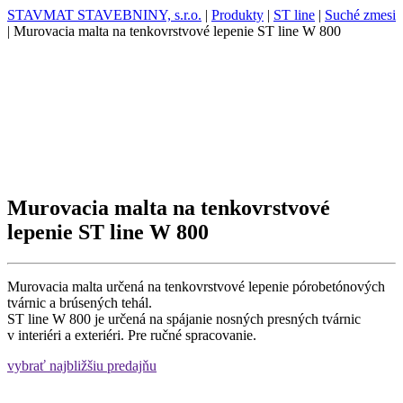
STAVMAT STAVEBNINY, s.r.o.
|
Produkty
|
ST line
|
Suché zmesi
|
Murovacia malta na tenkovrstvové lepenie ST line W 800
Murovacia malta na tenkovrstvové
lepenie ST line W 800
Murovacia malta určená na tenkovrstvové lepenie pórobetónových
tvárnic a brúsených tehál.
ST line W 800 je určená na spájanie nosných presných tvárnic
v interiéri a exteriéri. Pre ručné spracovanie.
vybrať najbližšiu predajňu