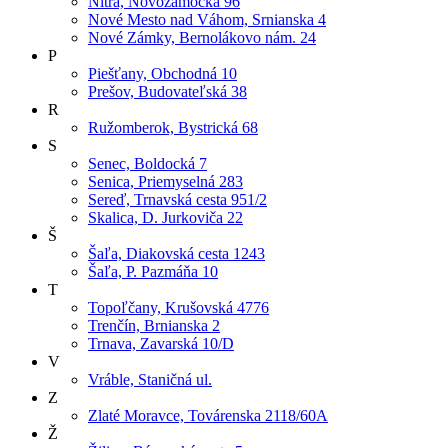
Nitra, Novozámocká 96
Nové Mesto nad Váhom, Srnianska 4
Nové Zámky, Bernolákovo nám. 24
P
Piešťany, Obchodná 10
Prešov, Budovateľská 38
R
Ružomberok, Bystrická 68
S
Senec, Boldocká 7
Senica, Priemyselná 283
Sereď, Trnavská cesta 951/2
Skalica, D. Jurkoviča 22
Š
Šaľa, Diakovská cesta 1243
Šaľa, P. Pazmáňa 10
T
Topoľčany, Krušovská 4776
Trenčín, Brnianska 2
Trnava, Zavarská 10/D
V
Vráble, Staničná ul.
Z
Zlaté Moravce, Továrenska 2118/60A
Ž