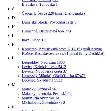
Bratislava, Tuhovská 1
Č
Čadca, U Ševca 220 (smer Drahošanka)
D
Dunajská Streda, Povodská cesta 5
H
Humenné, Družstevná 6561/43
I
Ilava, Sihoť 166
K
Komárno, Bratislavská cesta 5817/15 (areál Arriva)
Košice, Rastislavova 2382/91 (areál firmy DachMat)
L
Leopoldov, Nádražná 1800
Levice, Kalnická cesta 5412
Levoča, Novoveská cesta 37
Liptovský Mikuláš, Okoličianska 67/471
Lučenec, Skladištná 5533
M
Malacky, Pezinská 56
Malacky - centrála, Pezinská 56
Martin, Na bystričku 14
Michalovce, Zeleninárska 2
N