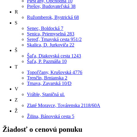
Piešťany, Obchodná 10
Prešov, Budovateľská 38
R
Ružomberok, Bystrická 68
S
Senec, Boldocká 7
Senica, Priemyselná 283
Sereď, Trnavská cesta 951/2
Skalica, D. Jurkoviča 22
Š
Šaľa, Diakovská cesta 1243
Šaľa, P. Pazmáňa 10
T
Topoľčany, Krušovská 4776
Trenčín, Brnianska 2
Trnava, Zavarská 10/D
V
Vráble, Staničná ul.
Z
Zlaté Moravce, Továrenska 2118/60A
Ž
Žilina, Bánovská cesta 5
Žiadosť o cenovú ponuku