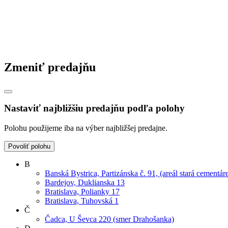
Zmeniť predajňu
Nastaviť najbližšiu predajňu podľa polohy
Polohu použijeme iba na výber najbližšej predajne.
Povoliť polohu
B
Banská Bystrica, Partizánska č. 91, (areál stará cementár
Bardejov, Duklianska 13
Bratislava, Polianky 17
Bratislava, Tuhovská 1
Č
Čadca, U Ševca 220 (smer Drahošanka)