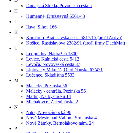
D
Dunajská Streda, Povodská cesta 5
H
Humenné, Družstevná 6561/43
I
Ilava, Sihoť 166
K
Komárno, Bratislavská cesta 5817/15 (areál Arriva)
Košice, Rastislavova 2382/91 (areál firmy DachMat)
L
Leopoldov, Nádražná 1800
Levice, Kalnická cesta 5412
Levoča, Novoveská cesta 37
Liptovský Mikuláš, Okoličianska 67/471
Lučenec, Skladištná 5533
M
Malacky, Pezinská 56
Malacky - centrála, Pezinská 56
Martin, Na bystričku 14
Michalovce, Zeleninárska 2
N
Nitra, Novozámocká 96
Nové Mesto nad Váhom, Srnianska 4
Nové Zámky, Bernolákovo nám. 24
P