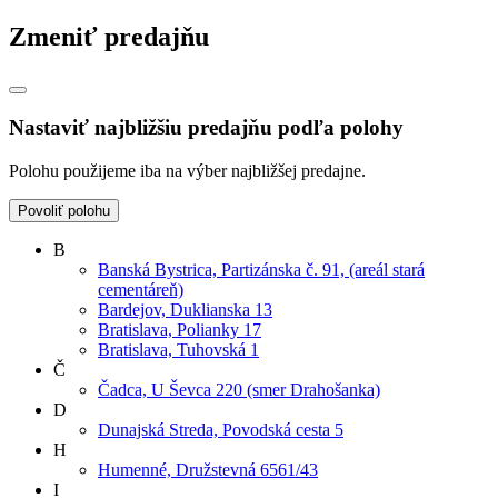
Zmeniť predajňu
Nastaviť najbližšiu predajňu podľa polohy
Polohu použijeme iba na výber najbližšej predajne.
Povoliť polohu
B
Banská Bystrica, Partizánska č. 91, (areál stará
cementáreň)
Bardejov, Duklianska 13
Bratislava, Polianky 17
Bratislava, Tuhovská 1
Č
Čadca, U Ševca 220 (smer Drahošanka)
D
Dunajská Streda, Povodská cesta 5
H
Humenné, Družstevná 6561/43
I