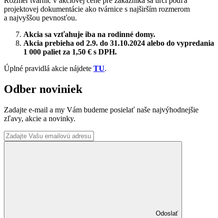
Rozmer tvárnic v akciovej cene pre zákazníka sa určí podľa
projektovej dokumentácie ako tvárnice s najširším rozmerom
a najvyššou pevnosťou.
Akcia sa vzťahuje iba na rodinné domy.
Akcia prebieha od 2.9. do 31.10.2024 alebo do vypredania
1 000 paliet za 1,50 € s DPH.
Úplné pravidlá akcie nájdete
TU
.
Odber noviniek
Zadajte e-mail a my Vám budeme posielať naše najvýhodnejšie
zľavy, akcie a novinky.
Odoslať