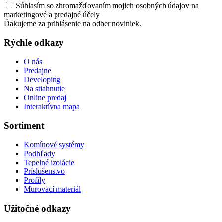
Súhlasím so zhromažďovaním mojich osobných údajov na
marketingové a predajné účely
Ďakujeme za prihlásenie na odber noviniek.
Rýchle odkazy
O nás
Predajne
Developing
Na stiahnutie
Online predaj
Interaktívna mapa
Sortiment
Komínové systémy
Podhľady
Tepelné izolácie
Príslušenstvo
Profily
Murovací materiál
Užitočné odkazy