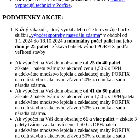
vypracujú technici v Porfixe
.
PODMIENKY AKCIE:
Každý zákazník, ktorý využil alebo ešte len využije Porfix
službu „
výpočet spotreby materiálu zdarma
“ v období od
1.1.2024 do 18.10.2024 a
minimálny počet paliet na jeho
dom je 25 paliet
– získava balíček výhod PORFIX podľa
veľkosti stavby:
Ak výpočet na Váš dom obsahuje
od 25 do 40 paliet
=
získate 1 paletu tvárnic za akciovú cenu 1,50 € s DPH
a adekvátne množstvo lepidla a zakladacej malty PORFIX
na celú stavbu s akciovou zľavou 50% z cenníka a sadu
náradia zdarma.
Ak výpočet na Váš dom obsahuje
od 41 do 60 paliet
=
získate 2 palety tvárnic za akciovú cenu 1,50 € s DPH/paleta
a adekvátne množstvo lepidla a zakladacej malty PORFIX
na celú stavbu s akciovou zľavou 50% z cenníka a sadu
náradia zdarma.
Ak výpočet na Váš dom obsahuje
61 a viac paliet
= získate 3
palety tvárnic za akciovú cenu 1,50 € s DPH/paleta
a adekvátne množstvo lepidla a zakladacej malty PORFIX
na celú stavbu s akciovou zľavou 50% z cenníka a sadu