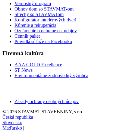
Vernostný program
Obnov dom so STAVMAT-om
Strechy so STAVMATom
Konfigurátor interiérových dverí
Kúrenie a rekuperácia
Oznámenie o ochrane os. údajov
Cenník paliet
Pravidlá súťaže na Facebooku
Firemná kultúra
AAA GOLD Excellence
ST News
Environmentálne zodpovedný výrobca
Zásady ochrany osobných údajov
© 2026 STAVMAT STAVEBNINY, s.r.o.
Česká republika
|
Slovensko
|
Maďarsko
|