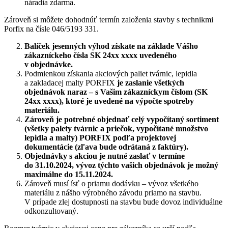
náradia zdarma.
Zároveň si môžete dohodnúť termín založenia stavby s technikmi
Porfix na čísle 046/5193 331.
Balíček jesenných výhod získate na základe Vášho
zákazníckeho čísla SK 24xx xxxx uvedeného
v objednávke.
Podmienkou získania akciových paliet tvárnic, lepidla
a zakladacej malty PORFIX
je zaslanie všetkých
objednávok naraz – s Vašim zákazníckym číslom (SK
24xx xxxx), ktoré je uvedené na výpočte spotreby
materiálu.
Zároveň je potrebné objednať celý vypočítaný sortiment
(všetky palety tvárnic a priečok, vypočítané množstvo
lepidla a malty) PORFIX podľa projektovej
dokumentácie (zľava bude odrátaná z faktúry).
Objednávky s akciou je nutné zaslať v termíne
do 31.10.2024, vývoz týchto vašich objednávok je možný
maximálne do 15.11.2024.
Zároveň musí ísť o priamu dodávku – vývoz všetkého
materiálu z nášho výrobného závodu priamo na stavbu.
V prípade zlej dostupnosti na stavbu bude dovoz individuálne
odkonzultovaný.