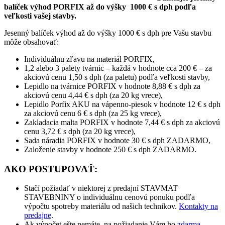
balíček výhod PORFIX až do výšky 1000 € s dph podľa
veľkosti vašej stavby.
Jesenný balíček výhod až do výšky 1000 € s dph pre Vašu stavbu
môže obsahovať:
Individuálnu zľavu na materiál PORFIX,
1,2 alebo 3 palety tvárnic – každá v hodnote cca 200 € – za
akciovú cenu 1,50 s dph (za paletu) podľa veľkosti stavby,
Lepidlo na tvárnice PORFIX v hodnote 8,88 € s dph za
akciovú cenu 4,44 € s dph (za 20 kg vrece),
Lepidlo Porfix AKU na vápenno-piesok v hodnote 12 € s dph
za akciovú cenu 6 € s dph (za 25 kg vrece),
Zakladacia malta PORFIX v hodnote 7,44 € s dph za akciovú
cenu 3,72 € s dph (za 20 kg vrece),
Sada náradia PORFIX v hodnote 30 € s dph ZADARMO,
Založenie stavby v hodnote 250 € s dph ZADARMO.
AKO POSTUPOVAŤ:
Stačí požiadať v niektorej z predajní STAVMAT
STAVEBNINY o individuálnu cenovú ponuku podľa
výpočtu spotreby materiálu od našich technikov.
Kontakty na
predajne
.
Ak výpočet ešte nemáte, na požiadanie Vám ho
zdarma