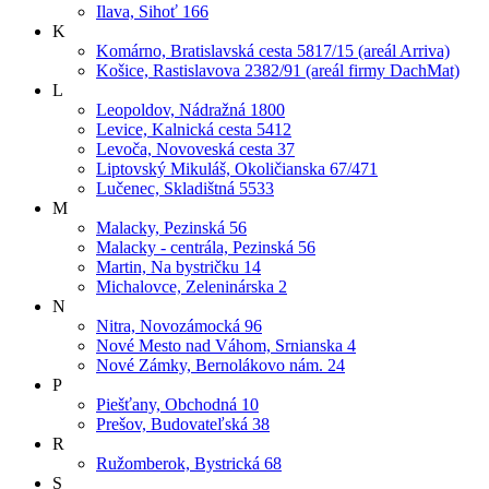
Ilava, Sihoť 166
K
Komárno, Bratislavská cesta 5817/15 (areál Arriva)
Košice, Rastislavova 2382/91 (areál firmy DachMat)
L
Leopoldov, Nádražná 1800
Levice, Kalnická cesta 5412
Levoča, Novoveská cesta 37
Liptovský Mikuláš, Okoličianska 67/471
Lučenec, Skladištná 5533
M
Malacky, Pezinská 56
Malacky - centrála, Pezinská 56
Martin, Na bystričku 14
Michalovce, Zeleninárska 2
N
Nitra, Novozámocká 96
Nové Mesto nad Váhom, Srnianska 4
Nové Zámky, Bernolákovo nám. 24
P
Piešťany, Obchodná 10
Prešov, Budovateľská 38
R
Ružomberok, Bystrická 68
S