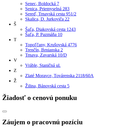
Senec, Boldocká 7
Senica, Priemyselná 283
Sereď, Trnavská cesta 951/2
Skalica, D. Jurkoviča 22
Š
Šaľa, Diakovská cesta 1243
Šaľa, P. Pazmáňa 10
T
Topoľčany, Krušovská 4776
Trenčín, Brnianska 2
Trnava, Zavarská 10/D
V
Vráble, Staničná ul.
Z
Zlaté Moravce, Továrenska 2118/60A
Ž
Žilina, Bánovská cesta 5
Žiadosť o cenovú ponuku
Záujem o pracovnú pozíciu