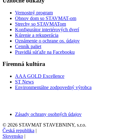
Užitočné odkazy
Vernostný program
Obnov dom so STAVMAT-om
Strechy so STAVMATom
Konfigurátor interiérových dverí
Kúrenie a rekuperácia
Oznámenie o ochrane os. údajov
Cenník paliet
Pravidlá súťaže na Facebooku
Firemná kultúra
AAA GOLD Excellence
ST News
Environmentálne zodpovedný výrobca
Zásady ochrany osobných údajov
© 2026 STAVMAT STAVEBNINY, s.r.o.
Česká republika
|
Slovensko
|