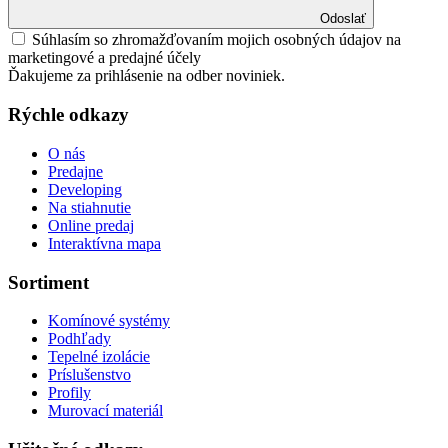
Odoslať
Súhlasím so zhromažďovaním mojich osobných údajov na
marketingové a predajné účely
Ďakujeme za prihlásenie na odber noviniek.
Rýchle odkazy
O nás
Predajne
Developing
Na stiahnutie
Online predaj
Interaktívna mapa
Sortiment
Komínové systémy
Podhľady
Tepelné izolácie
Príslušenstvo
Profily
Murovací materiál