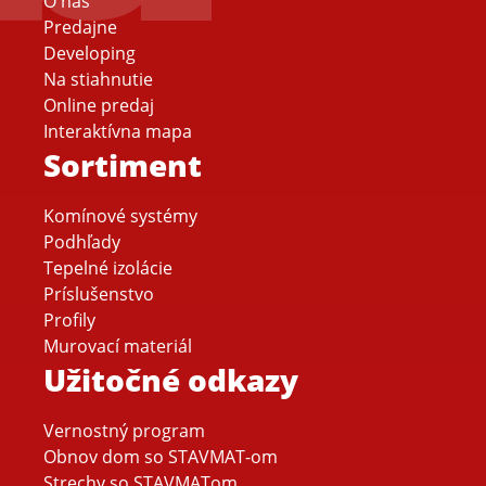
O nás
Predajne
Developing
Na stiahnutie
Online predaj
Interaktívna mapa
Sortiment
Komínové systémy
Podhľady
Tepelné izolácie
Príslušenstvo
Profily
Murovací materiál
Užitočné odkazy
Vernostný program
Obnov dom so STAVMAT-om
Strechy so STAVMATom