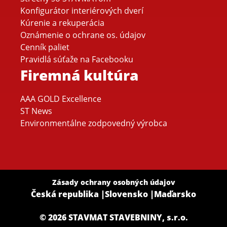
Konfigurátor interiérových dverí
Kúrenie a rekuperácia
Oznámenie o ochrane os. údajov
Cenník paliet
Pravidlá súťaže na Facebooku
Firemná kultúra
AAA GOLD Excellence
ST News
Environmentálne zodpovedný výrobca
Zásady ochrany osobných údajov
Česká republika
|
Slovensko
|
Maďarsko
© 2026 STAVMAT STAVEBNINY, s.r.o.