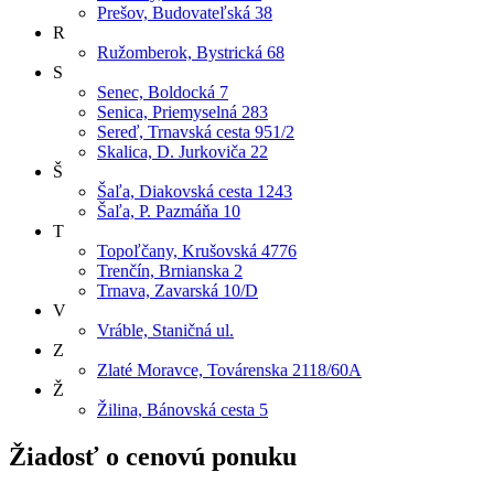
Prešov, Budovateľská 38
R
Ružomberok, Bystrická 68
S
Senec, Boldocká 7
Senica, Priemyselná 283
Sereď, Trnavská cesta 951/2
Skalica, D. Jurkoviča 22
Š
Šaľa, Diakovská cesta 1243
Šaľa, P. Pazmáňa 10
T
Topoľčany, Krušovská 4776
Trenčín, Brnianska 2
Trnava, Zavarská 10/D
V
Vráble, Staničná ul.
Z
Zlaté Moravce, Továrenska 2118/60A
Ž
Žilina, Bánovská cesta 5
Žiadosť o cenovú ponuku