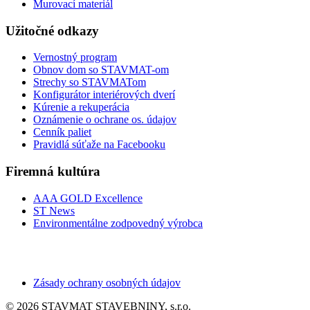
Murovací materiál
Užitočné odkazy
Vernostný program
Obnov dom so STAVMAT-om
Strechy so STAVMATom
Konfigurátor interiérových dverí
Kúrenie a rekuperácia
Oznámenie o ochrane os. údajov
Cenník paliet
Pravidlá súťaže na Facebooku
Firemná kultúra
AAA GOLD Excellence
ST News
Environmentálne zodpovedný výrobca
Zásady ochrany osobných údajov
© 2026 STAVMAT STAVEBNINY, s.r.o.