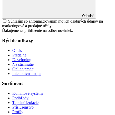
Odoslať
Súhlasím so zhromažďovaním mojich osobných údajov na
marketingové a predajné účely
Ďakujeme za prihlásenie na odber noviniek.
Rýchle odkazy
O nás
Predajne
Developing
Na stiahnutie
Online predaj
Interaktívna mapa
Sortiment
Komínové systémy
Podhľady
Tepelné izolácie
Príslušenstvo
Profily