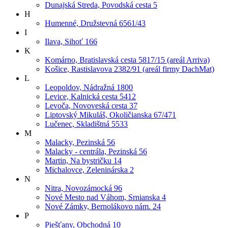
Dunajská Streda, Povodská cesta 5
H
Humenné, Družstevná 6561/43
I
Ilava, Sihoť 166
K
Komárno, Bratislavská cesta 5817/15 (areál Arriva)
Košice, Rastislavova 2382/91 (areál firmy DachMat)
L
Leopoldov, Nádražná 1800
Levice, Kalnická cesta 5412
Levoča, Novoveská cesta 37
Liptovský Mikuláš, Okoličianska 67/471
Lučenec, Skladištná 5533
M
Malacky, Pezinská 56
Malacky - centrála, Pezinská 56
Martin, Na bystričku 14
Michalovce, Zeleninárska 2
N
Nitra, Novozámocká 96
Nové Mesto nad Váhom, Srnianska 4
Nové Zámky, Bernolákovo nám. 24
P
Piešťany, Obchodná 10