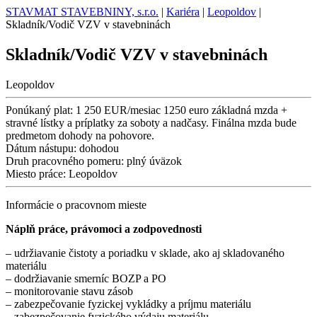
STAVMAT STAVEBNINY, s.r.o.
|
Kariéra
|
Leopoldov
|
Skladník/Vodič VZV v stavebninách
Skladník/Vodič VZV v stavebninách
Leopoldov
Ponúkaný plat:
1 250 EUR/mesiac 1250 euro základná mzda +
stravné lístky a príplatky za soboty a nadčasy. Finálna mzda bude
predmetom dohody na pohovore.
Dátum nástupu:
dohodou
Druh pracovného pomeru:
plný úväzok
Miesto práce:
Leopoldov
Informácie o pracovnom mieste
Náplň práce, právomoci a zodpovednosti
– udržiavanie čistoty a poriadku v sklade, ako aj skladovaného
materiálu
– dodržiavanie smerníc BOZP a PO
– monitorovanie stavu zásob
– zabezpečovanie fyzickej vykládky a príjmu materiálu
– zabezpečovanie fyzického výdaju materiálu