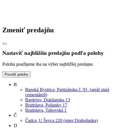
Zmeniť predajňu
Nastaviť najbližšiu predajňu podľa polohy
Polohu použijeme iba na výber najbližšej predajne.
Povoliť polohu
B
Banská Bystrica, Partizánska č. 91, (areál stará
cementáreň)
Bardejov, Duklianska 13
Bratislava, Polianky 17
Bratislava, Tuhovská 1
Č
Čadca, U Ševca 220 (smer Drahošanka)
D