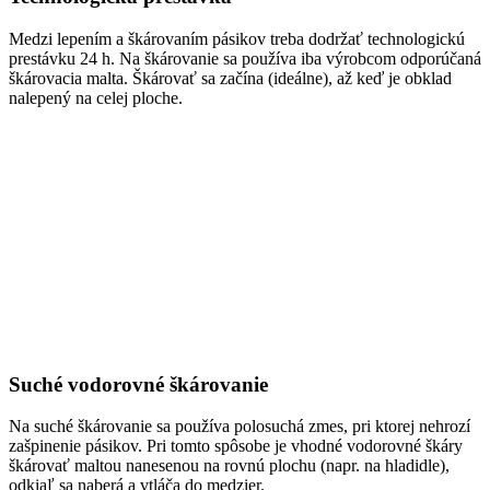
Medzi lepením a škárovaním pásikov treba dodržať technologickú
prestávku 24 h. Na škárovanie sa používa iba výrobcom odporúčaná
škárovacia malta. Škárovať sa začína (ideálne), až keď je obklad
nalepený na celej ploche.
Suché vodorovné škárovanie
Na suché škárovanie sa používa polosuchá zmes, pri ktorej nehrozí
zašpinenie pásikov. Pri tomto spôsobe je vhodné vodorovné škáry
škárovať maltou nanesenou na rovnú plochu (napr. na hladidle),
odkiaľ sa naberá a vtláča do medzier.