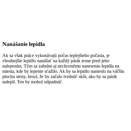
Nanášanie lepidla
Ak sa však práce vykonávajú počas teplejšieho počasia, je
vhodnejšie lepidlo nanášať na každý pásik tesne pred jeho
nalepením. Tým sa zabráni aj nechcenému naneseniu lepidla na
miesta, kde by lepenie sťažilo. Ak by sa lepidlo nanieslo na väčšiu
plochu steny, hrozí, že by začalo tvrdnúť skôr, ako by sa pásik
nalepil. Ten by mohol odpadnúť.