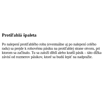
Protiľahlá špaleta
Po nalepení protiľahlého rohu (eventuálne aj po nalepení celého
radu) sa prejde k rohovému pásiku na protiľahlej strane otvoru, pri
ktorom sa začínalo. Tu sa založí dlhší alebo kratší pásik – táto dĺžka
závisí od rozmerov pásikov, ktoré sa budú lepiť na nadpražie.