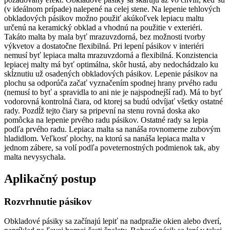
(v ideálnom prípade) nalepené na celej stene. Na lepenie tehlových
obkladových pásikov možno použiť akúkoľvek lepiacu maltu
určenú na keramický obklad a vhodnú na použitie v exteriéri.
Takáto malta by mala byť mrazuvzdorná, bez možnosti tvorby
výkvetov a dostatočne flexibilná. Pri lepení pásikov v interiéri
nemusí byť lepiaca malta mrazuvzdorná a flexibilná. Konzistencia
lepiacej malty má byť optimálna, skôr hustá, aby nedochádzalo ku
skĺznutiu už osadených obkladových pásikov. Lepenie pásikov na
plochu sa odporúča začať vyznačením spodnej hrany prvého radu
(nemusí to byť a spravidla to ani nie je najspodnejší rad). Má to byť
vodorovná kontrolná čiara, od ktorej sa budú odvíjať všetky ostatné
rady. Pozdĺž tejto čiary sa pripevní na stenu rovná doska ako
pomôcka na lepenie prvého radu pásikov. Ostatné rady sa lepia
podľa prvého radu. Lepiaca malta sa nanáša rovnomerne zubovým
hladidlom. Veľkosť plochy, na ktorú sa nanáša lepiaca malta v
jednom zábere, sa volí podľa poveternostných podmienok tak, aby
malta nevysychala.
Aplikačný postup
Rozvrhnutie pásikov
Obkladové pásiky sa začínajú lepiť na nadpražie okien alebo dverí,