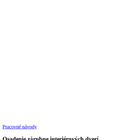
Pracovné návody
Osadenie zárubne interiérových dverí