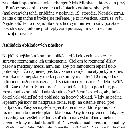
zakladateľ spoločnosti wienerberger Alois Miesbach, ktorý ako prvý
v Európe zaviedol vo svojich tehelniach výrobu zdobených
(maľovaných) tehál približne v polovici 19. storočia. Napriek tomu,
že ide o finančne náročnejšie riešenie, je to investícia, ktorá sa vráti.
Nejde totiž len o dizajn. Stavby s lícovým murivom sú v podstate
bezúdržbové, odolné proti vplyvom počasia, hmyzu a vtákom a
naozaj dlhoveké.
Aplikácia obkladových pásikov
Najdôležitejším krokom pri aplikácii obkladových pásikov je
správne rozmeranie ich umiestnenia. Cieľom je rozmerať dĺžky
pásov a medzery medzi nimi tak, aby pri samotnom lepení bolo
potrebných čo najmenej pásikov skracovaných na atypický rozmer.
Hrúbka ideálnej škáry medzi pásikmi by mala byť 10 mm, od oka
pritom nemožno rozpoznať, ak sa táto medzera zmenší alebo zväčší
približne o 2 mm. Samotný pásik sa môže, ak je to potrebné, po
rozmeraní vzoru ukladania skrátiť o 2 až 3 cm bez toho, aby bolo
čokoľvek viditeľné pri pohľade na hotový obklad. Vždy sa začína
lepením pásikov na nadpražie okna, resp. na ostenie hneď pod
nadpražím. Pásy sa najskôr lepia iba na miesta, ktoré pomôžu s
rozmeraním budúceho plánu kladenia. Pásy treba premerať tak, aby
posledný rad vyšiel ideálne vzhľadom na výšku plánovaného
terénu. Ak by obklad skončil príliš „vysoko“ nad terénom, nemal by
požadovaný efekt. Obkladové pásiky sa škárujú až vo chvíli, keď sú