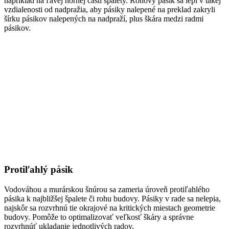
napríklad na ľavej hornej časti špalety. Rohový pásik sa lepí v takej
vzdialenosti od nadpražia, aby pásiky nalepené na preklad zakryli
šírku pásikov nalepených na nadpraží, plus škára medzi radmi
pásikov.
Protiľahlý pásik
Vodováhou a murárskou šnúrou sa zameria úroveň protiľahlého
pásika k najbližšej špalete či rohu budovy. Pásiky v rade sa nelepiа,
najskôr sa rozvrhnú tie okrajové na kritických miestach geometrie
budovy. Pomôže to optimalizovať veľkosť škáry a správne
rozvrhnúť ukladanie jednotlivých radov.