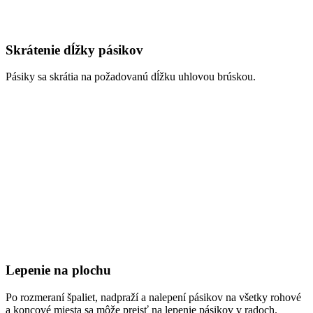
Skrátenie dĺžky pásikov
Pásiky sa skrátia na požadovanú dĺžku uhlovou brúskou.
Lepenie na plochu
Po rozmeraní špaliet, nadpraží a nalepení pásikov na všetky rohové
a koncové miesta sa môže prejsť na lepenie pásikov v radoch.