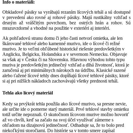
Info o materiáli:
Obkladové pásiky sa vyrábajú rezaním lícových tehál a sú dostupné
v prevedení ako rovné aj rohové pásiky. Majú rustikálny vzhľad s
drsným až vráščitým povrchom, bez ostrých hrán a rohov. Sú
mrazuvzdorné a vhodné na použitie v exteriéri aj interiéri.
Ak pohľadovú stranu domu či jeho časti netvorí omietka, ale len
škárované tehlové alebo kamenné murivo, ide o lícové či režné
murivo. Je to veľmi obľúbené historické riešenie predovšetkým v
Anglicku, Belgicku, Holandsku a v severnom Nemecku. Objavuje
sa však aj v Česku či na Slovensku. Hlavnou výhodou tohto typu
muriva je predovšetkým jedinečný vzhľad a dlhá životnosť, ktorá je
zaručená aj pri minimálnych nárokoch na údržbu. Klasické razené
alebo ťažené lícové tehly dnes dopĺňajú lícové tehlové pásiky, ktoré
si aj pri nižších nákladoch zachovávajú všetky prednosti tehál.
Tehla ako lícový materiál
Kedy sa prvýkrát tehla použila ako lícové murivo, sa presne nevie,
ale určite ide o pomerne starý materiál. Prvé tehlové stavby omietku
totiž určite nepoznali. O skutočnom lícovom murive možno hovoriť
až vo chvíli, keď sa začalo na svoj účel využívať zámerne s
ohľadom na dizajnovú jedinečnosť. Odhaduje sa, že to bolo pred
niekoľkými storočiami. Do histórie sa v tomto smere zapísal