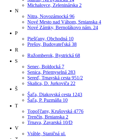
Michalovce, Zeleninárska 2
N
Nitra, Novozámocká 96
Nové Mesto nad Váhom, Srnianska 4
Nové Zámky, Bernolákovo nám. 24
P
Piešťany, Obchodná 10
Prešov, Budovateľská 38
R
Ružomberok, Bystrická 68
S
Senec, Boldocká 7
Senica, Priemyselná 283
Sereď, Trnavská cesta 951/2
Skalica, D. Jurkoviča 22
Š
Šaľa, Diakovská cesta 1243
Šaľa, P. Pazmáňa 10
T
Topoľčany, Krušovská 4776
Trenčín, Brnianska 2
Trnava, Zavarská 10/D
V
Vráble, Staničná ul.