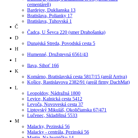
cementáreň)
Bardejov, Duklianska 13
Bratislava, Polianky 17
Bratislava, Tuhovská 1
Č
Čadca, U Ševca 220 (smer Drahošanka)
D
Dunajská Streda, Povodská cesta 5
H
Humenné, Družstevná 6561/43
I
Ilava, Sihoť 166
K
Komárno, Bratislavská cesta 5817/15 (areál Arriva)
Košice, Rastislavova 2382/91 (areál firmy DachMat)
L
Leopoldov, Nádražná 1800
Levice, Kalnická cesta 5412
Levoča, Novoveská cesta 37
Liptovský Mikuláš, Okoličianska 67/471
Lučenec, Skladištná 5533
M
Malacky, Pezinská 56
Malacky - centrála, Pezinská 56
Martin, Na bystričku 14