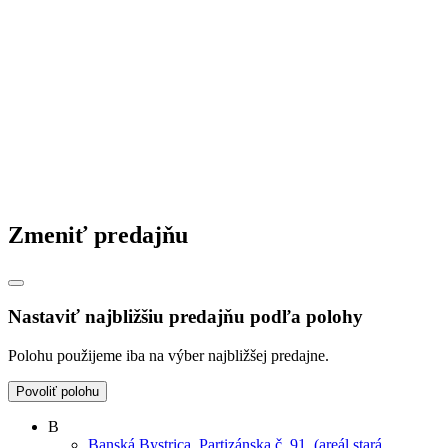
Zmeniť predajňu
Nastaviť najbližšiu predajňu podľa polohy
Polohu použijeme iba na výber najbližšej predajne.
Povoliť polohu
B
Banská Bystrica, Partizánska č. 91, (areál stará