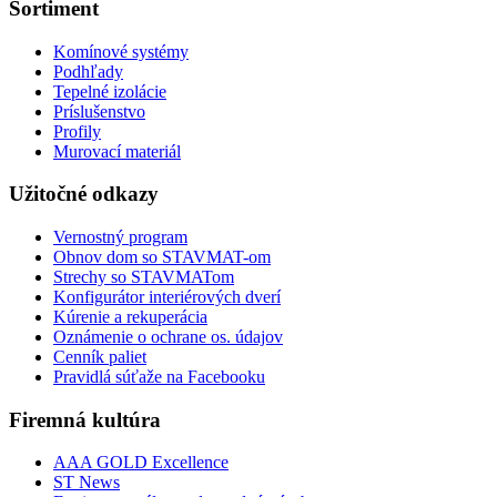
Sortiment
Komínové systémy
Podhľady
Tepelné izolácie
Príslušenstvo
Profily
Murovací materiál
Užitočné odkazy
Vernostný program
Obnov dom so STAVMAT-om
Strechy so STAVMATom
Konfigurátor interiérových dverí
Kúrenie a rekuperácia
Oznámenie o ochrane os. údajov
Cenník paliet
Pravidlá súťaže na Facebooku
Firemná kultúra
AAA GOLD Excellence
ST News