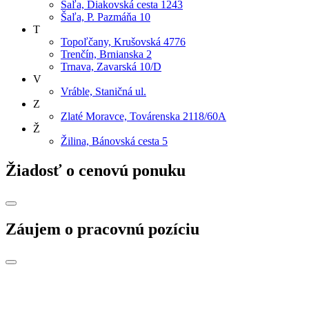
Šaľa, Diakovská cesta 1243
Šaľa, P. Pazmáňa 10
T
Topoľčany, Krušovská 4776
Trenčín, Brnianska 2
Trnava, Zavarská 10/D
V
Vráble, Staničná ul.
Z
Zlaté Moravce, Továrenska 2118/60A
Ž
Žilina, Bánovská cesta 5
Žiadosť o cenovú ponuku
Záujem o pracovnú pozíciu