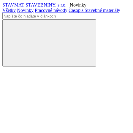
STAVMAT STAVEBNINY, s.r.o.
|
Novinky
Všetky
Novinky
Pracovné návody
Časopis Stavebné materiály