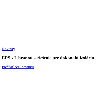
Novinky
EPS s L hranou – riešenie pre dokonalú izoláciu
Prečítať celú novinku