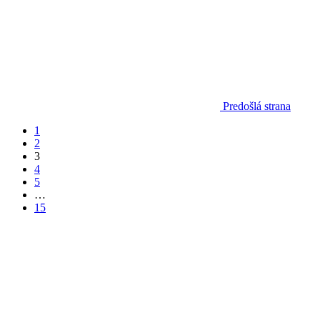
Predošlá strana
1
2
3
4
5
…
15