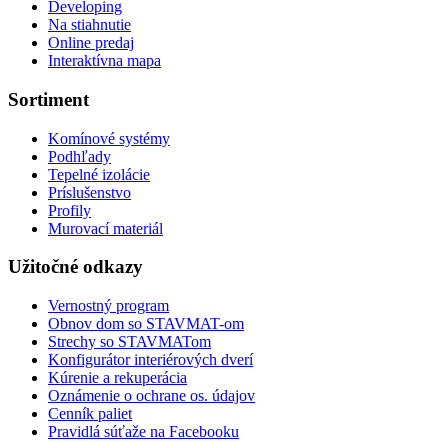
Developing
Na stiahnutie
Online predaj
Interaktívna mapa
Sortiment
Komínové systémy
Podhľady
Tepelné izolácie
Príslušenstvo
Profily
Murovací materiál
Užitočné odkazy
Vernostný program
Obnov dom so STAVMAT-om
Strechy so STAVMATom
Konfigurátor interiérových dverí
Kúrenie a rekuperácia
Oznámenie o ochrane os. údajov
Cenník paliet
Pravidlá súťaže na Facebooku