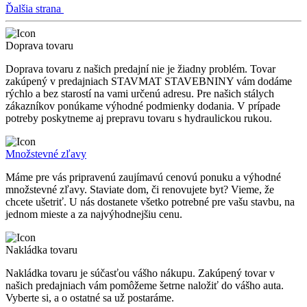
Ďalšia strana
Doprava tovaru
Doprava tovaru z našich predajní nie je žiadny problém. Tovar
zakúpený v predajniach STAVMAT STAVEBNINY vám dodáme
rýchlo a bez starostí na vami určenú adresu. Pre našich stálych
zákazníkov ponúkame výhodné podmienky dodania. V prípade
potreby poskytneme aj prepravu tovaru s hydraulickou rukou.
Množstevné zľavy
Máme pre vás pripravenú zaujímavú cenovú ponuku a výhodné
množstevné zľavy. Staviate dom, či renovujete byt? Vieme, že
chcete ušetriť. U nás dostanete všetko potrebné pre vašu stavbu, na
jednom mieste a za najvýhodnejšiu cenu.
Nakládka tovaru
Nakládka tovaru je súčasťou vášho nákupu. Zakúpený tovar v
našich predajniach vám pomôžeme šetrne naložiť do vášho auta.
Vyberte si, a o ostatné sa už postaráme.