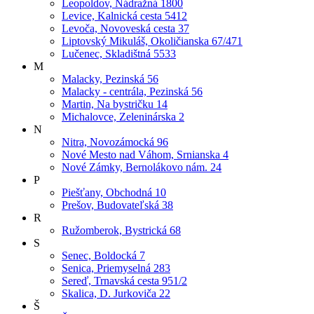
Leopoldov, Nádražná 1800
Levice, Kalnická cesta 5412
Levoča, Novoveská cesta 37
Liptovský Mikuláš, Okoličianska 67/471
Lučenec, Skladištná 5533
M
Malacky, Pezinská 56
Malacky - centrála, Pezinská 56
Martin, Na bystričku 14
Michalovce, Zeleninárska 2
N
Nitra, Novozámocká 96
Nové Mesto nad Váhom, Srnianska 4
Nové Zámky, Bernolákovo nám. 24
P
Piešťany, Obchodná 10
Prešov, Budovateľská 38
R
Ružomberok, Bystrická 68
S
Senec, Boldocká 7
Senica, Priemyselná 283
Sereď, Trnavská cesta 951/2
Skalica, D. Jurkoviča 22
Š