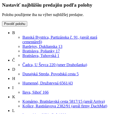
Nastaviť najbližšiu predajňu podľa polohy
Polohu použijeme iba na výber najbližšej predajne.
Povoliť polohu
B
Banská Bystrica, Partizánska č. 91, (areál stará
cementáreň)
Bardejov, Duklianska 13
Bratislava, Polianky 17
Bratislava, Tuhovská 1
Č
Čadca, U Ševca 220 (smer Drahošanka)
D
Dunajská Streda, Povodská cesta 5
H
Humenné, Družstevná 6561/43
I
Ilava, Sihoť 166
K
Komárno, Bratislavská cesta 5817/15 (areál Arriva)
Košice, Rastislavova 2382/91 (areál firmy DachMat)
L