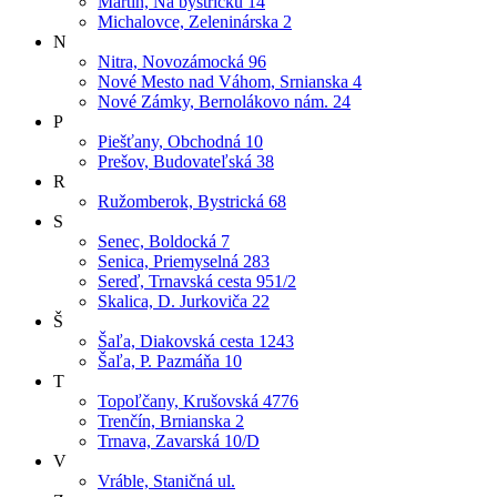
Martin, Na bystričku 14
Michalovce, Zeleninárska 2
N
Nitra, Novozámocká 96
Nové Mesto nad Váhom, Srnianska 4
Nové Zámky, Bernolákovo nám. 24
P
Piešťany, Obchodná 10
Prešov, Budovateľská 38
R
Ružomberok, Bystrická 68
S
Senec, Boldocká 7
Senica, Priemyselná 283
Sereď, Trnavská cesta 951/2
Skalica, D. Jurkoviča 22
Š
Šaľa, Diakovská cesta 1243
Šaľa, P. Pazmáňa 10
T
Topoľčany, Krušovská 4776
Trenčín, Brnianska 2
Trnava, Zavarská 10/D
V
Vráble, Staničná ul.