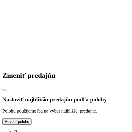
© 2026 STAVMAT STAVEBNINY, s.r.o.
Česká republika
|
Slovensko
|
Maďarsko
|
Zmeniť predajňu
Nastaviť najbližšiu predajňu podľa polohy
Polohu použijeme iba na výber najbližšej predajne.
Povoliť polohu
B