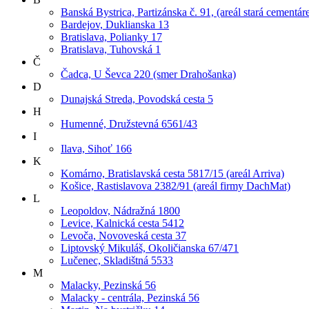
Banská Bystrica, Partizánska č. 91, (areál stará cementár
Bardejov, Duklianska 13
Bratislava, Polianky 17
Bratislava, Tuhovská 1
Č
Čadca, U Ševca 220 (smer Drahošanka)
D
Dunajská Streda, Povodská cesta 5
H
Humenné, Družstevná 6561/43
I
Ilava, Sihoť 166
K
Komárno, Bratislavská cesta 5817/15 (areál Arriva)
Košice, Rastislavova 2382/91 (areál firmy DachMat)
L
Leopoldov, Nádražná 1800
Levice, Kalnická cesta 5412
Levoča, Novoveská cesta 37
Liptovský Mikuláš, Okoličianska 67/471
Lučenec, Skladištná 5533
M
Malacky, Pezinská 56
Malacky - centrála, Pezinská 56