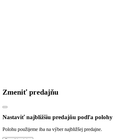
Zásady ochrany osobných údajov
© 2026 STAVMAT STAVEBNINY, s.r.o.
Česká republika
|
Slovensko
|
Maďarsko
|
Zmeniť predajňu
Nastaviť najbližšiu predajňu podľa polohy
Polohu použijeme iba na výber najbližšej predajne.