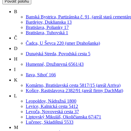
Povoliť polohu
B
Banská Bystrica, Partizánska č. 91, (areál stará cementár
Bardejov, Duklianska 13
Bratislava, Polianky 17
Bratislava, Tuhovská 1
Č
Čadca, U Ševca 220 (smer Drahošanka)
D
Dunajská Streda, Povodská cesta 5
H
Humenné, Družstevná 6561/43
I
Ilava, Sihoť 166
K
Komárno, Bratislavská cesta 5817/15 (areál Arriva)
Košice, Rastislavova 2382/91 (areál firmy DachMat)
L
Leopoldov, Nádražná 1800
Levice, Kalnická cesta 5412
Levoča, Novoveská cesta 37
Liptovský Mikuláš, Okoličianska 67/471
Lučenec, Skladištná 5533
M