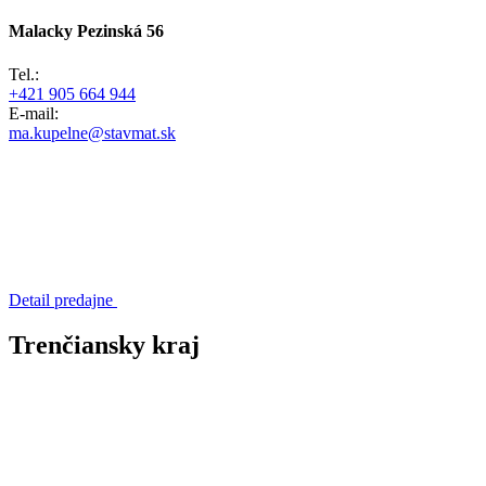
Malacky
Pezinská 56
Tel.:
+421 905 664 944
E-mail:
ma.kupelne@stavmat.sk
Detail predajne
Trenčiansky kraj