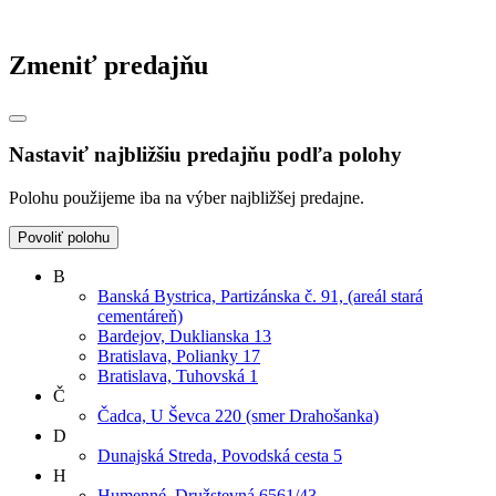
Zmeniť predajňu
Nastaviť najbližšiu predajňu podľa polohy
Polohu použijeme iba na výber najbližšej predajne.
Povoliť polohu
B
Banská Bystrica, Partizánska č. 91, (areál stará
cementáreň)
Bardejov, Duklianska 13
Bratislava, Polianky 17
Bratislava, Tuhovská 1
Č
Čadca, U Ševca 220 (smer Drahošanka)
D
Dunajská Streda, Povodská cesta 5
H
Humenné, Družstevná 6561/43