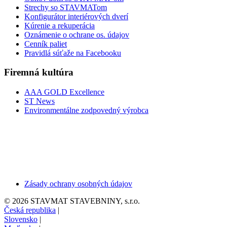
Strechy so STAVMATom
Konfigurátor interiérových dverí
Kúrenie a rekuperácia
Oznámenie o ochrane os. údajov
Cenník paliet
Pravidlá súťaže na Facebooku
Firemná kultúra
AAA GOLD Excellence
ST News
Environmentálne zodpovedný výrobca
Zásady ochrany osobných údajov
© 2026 STAVMAT STAVEBNINY, s.r.o.
Česká republika
|
Slovensko
|