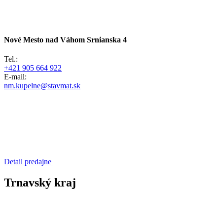
Nové Mesto nad Váhom
Srnianska 4
Tel.:
+421 905 664 922
E-mail:
nm.kupelne@stavmat.sk
Detail predajne
Trnavský kraj