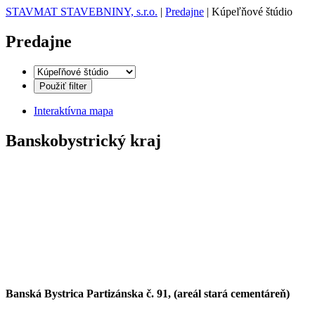
STAVMAT STAVEBNINY, s.r.o.
|
Predajne
|
Kúpeľňové štúdio
Predajne
Použiť filter
Interaktívna mapa
Banskobystrický kraj
Banská Bystrica
Partizánska č. 91, (areál stará cementáreň)