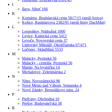
I
Ilava, Sihoť 166
K
Komárno, Bratislavská cesta 5817/15 (areál Arriva)
Košice, Rastislavova 2382/91 (areál firmy DachMat)
L
Leopoldov, Nádražná 1800
Levice, Kalnická cesta 5412
Levoča, Novoveská cesta 37
Liptovský Mikuláš, Okoličianska 67/471
Lučenec, Skladištná 5533
M
Malacky, Pezinská 56
Malacky - centrála, Pezinská 56
Martin, Na bystričku 14
Michalovce, Zeleninárska 2
N
Nitra, Novozámocká 96
Nové Mesto nad Váhom, Srnianska 4
Nové Zámky, Bernolákovo nám. 24
P
Piešťany, Obchodná 10
Prešov, Budovateľská 38
R