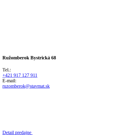
Ružomberok
Bystrická 68
Tel.:
+421 917 127 911
E-mail:
ruzomberok@stavmat.sk
Detail predajne