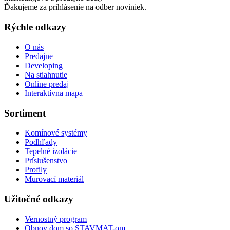
Ďakujeme za prihlásenie na odber noviniek.
Rýchle odkazy
O nás
Predajne
Developing
Na stiahnutie
Online predaj
Interaktívna mapa
Sortiment
Komínové systémy
Podhľady
Tepelné izolácie
Príslušenstvo
Profily
Murovací materiál
Užitočné odkazy
Vernostný program
Obnov dom so STAVMAT-om