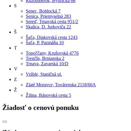
Ružomberok, Bystrická 68
S
Senec, Boldocká 7
Senica, Priemyselná 283
Sereď, Trnavská cesta 951/2
Skalica, D. Jurkoviča 22
Š
Šaľa, Diakovská cesta 1243
Šaľa, P. Pazmáňa 10
T
Topoľčany, Krušovská 4776
Trenčín, Brnianska 2
Trnava, Zavarská 10/D
V
Vráble, Staničná ul.
Z
Zlaté Moravce, Továrenska 2118/60A
Ž
Žilina, Bánovská cesta 5
Žiadosť o cenovú ponuku