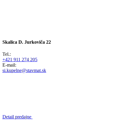
Skalica
D. Jurkoviča 22
Tel.:
+421 911 274 205
E-mail:
si.kupelne@stavmat.sk
Detail predajne