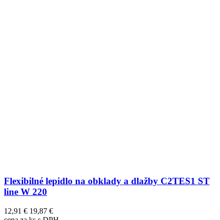
Flexibilné lepidlo na obklady a dlažby C2TES1 ST
line W 220
12,91 €
19,87 €
cena za ks s DPH