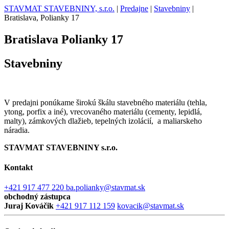
STAVMAT STAVEBNINY, s.r.o.
|
Predajne
|
Stavebniny
|
Bratislava, Polianky 17
Bratislava
Polianky 17
Stavebniny
V predajni ponúkame širokú škálu stavebného materiálu (tehla,
ytong, porfix a iné), vrecovaného materiálu (cementy, lepidlá,
malty), zámkových dlažieb, tepelných izolácií, a maliarskeho
náradia.
STAVMAT STAVEBNINY s.r.o.
Kontakt
+421 917 477 220
ba.polianky@stavmat.sk
obchodný zástupca
Juraj Kováčik
+421 917 112 159
kovacik@stavmat.sk