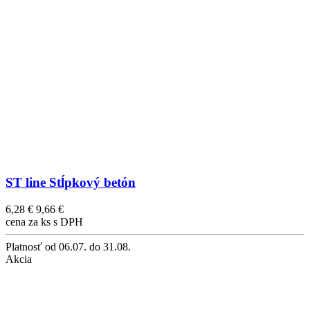
ST line Stĺpkový betón
6,28 €
9,66 €
cena za ks s DPH
Platnosť
od 06.07. do 31.08.
Akcia