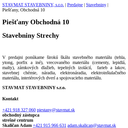
STAVMAT STAVEBNINY, s.r.o.
|
Predajne
|
Stavebniny
|
Piešťany, Obchodná 10
Piešťany
Obchodná 10
Stavebniny
Strechy
V predajni ponúkame širokú škálu stavebného materiálu (tehla,
ytong, porfix a iné), vrecovaného materiálu (cementy, lepidlá,
malty), zámkových dlažieb, tepelných izolácií, farieb a lakov,
stavebnej chémie, náradia, elektronáradia, elektroinštalačného
materiálu, interiérových dverí a spojovacieho materiálu.
STAVMAT STAVEBNINY s.r.o.
Kontakt
+421 918 327 060
piestany@stavmat.sk
obchodný zástupca
strešné centrum
Skaličan Adam
+421 915 966 631
adam.skalican@stavmat.sk