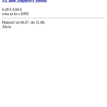
ST line Stĺpkový betón
6,28 €
9,66 €
cena za ks s DPH
Platnosť
od 06.07. do 31.08.
Akcia