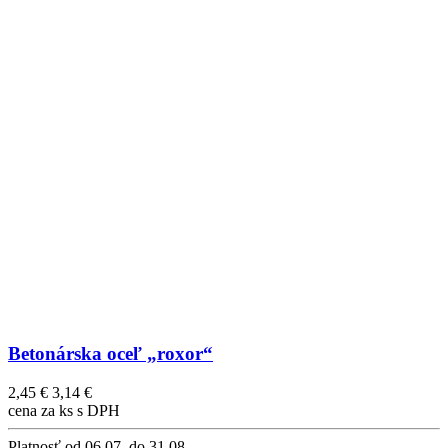
Betonárska oceľ „roxor“
2,45 €
3,14 €
cena za ks s DPH
Platnosť
od 06.07. do 31.08.