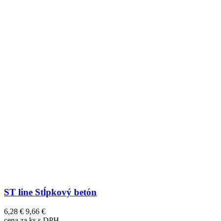
ST line Stĺpkový betón
6,28 €
9,66 €
cena za ks s DPH