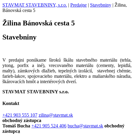
STAVMAT STAVEBNINY, s.r.o.
|
Predajne
|
Stavebniny
|
Žilina,
Bánovská cesta 5
Žilina
Bánovská cesta 5
Stavebniny
V predajni ponúkame širokú škálu stavebného materiálu (tehla,
ytong, porfix a iné), vrecovaného materiálu (cementy, lepidlá,
malty), zámkových dlažieb, tepelných izolácií, stavebnej chémie,
farieb-lakov, spojovacieho materiálu, elektro a maliarského náradia,
škárovacích hmôt a interiérových dverí.
STAVMAT STAVEBNINY s.r.o.
Kontakt
+421 903 555 107
zilina@stavmat.sk
obchodný zástupca
Tomáš Bucha
+421 905 524 406
bucha@stavmat.sk
obchodný
zástupca