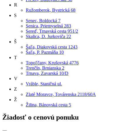
R
Ružomberok, Bystrická 68
S
Senec, Boldocká 7
Senica, Priemyselná 283
Sereď, Trnavská cesta 951/2
Skalica, D. Jurkoviča 22
Š
Šaľa, Diakovská cesta 1243
Šaľa, P. Pazmáňa 10
T
Topoľčany, Krušovská 4776
Trenčín, Brnianska 2
Trnava, Zavarská 10/D
V
Vráble, Staničná ul.
Z
Zlaté Moravce, Továrenska 2118/60A
Ž
Žilina, Bánovská cesta 5
Žiadosť o cenovú ponuku