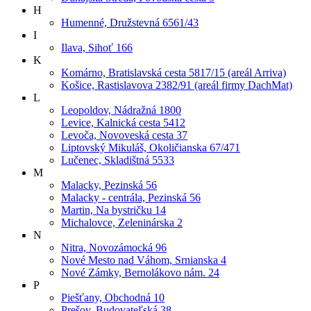
H
Humenné, Družstevná 6561/43
I
Ilava, Sihoť 166
K
Komárno, Bratislavská cesta 5817/15 (areál Arriva)
Košice, Rastislavova 2382/91 (areál firmy DachMat)
L
Leopoldov, Nádražná 1800
Levice, Kalnická cesta 5412
Levoča, Novoveská cesta 37
Liptovský Mikuláš, Okoličianska 67/471
Lučenec, Skladištná 5533
M
Malacky, Pezinská 56
Malacky - centrála, Pezinská 56
Martin, Na bystričku 14
Michalovce, Zeleninárska 2
N
Nitra, Novozámocká 96
Nové Mesto nad Váhom, Srnianska 4
Nové Zámky, Bernolákovo nám. 24
P
Piešťany, Obchodná 10
Prešov, Budovateľská 38