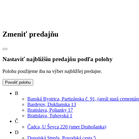
Zmeniť predajňu
Nastaviť najbližšiu predajňu podľa polohy
Polohu použijeme iba na výber najbližšej predajne.
Povoliť polohu
B
Banská Bystrica, Partizánska č. 91, (areál stará cementár
Bardejov, Duklianska 13
Bratislava, Polianky 17
Bratislava, Tuhovská 1
Č
Čadca, U Ševca 220 (smer Drahošanka)
D
Dunajská Streda, Povodská cesta 5