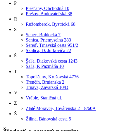
P
Piešťany, Obchodná 10
Prešov, Budovateľská 38
R
Ružomberok, Bystrická 68
S
Senec, Boldocká 7
Senica, Priemyselná 283
Sereď, Trnavská cesta 951/2
Skalica, D. Jurkoviča 22
Š
Šaľa, Diakovská cesta 1243
Šaľa, P. Pazmáňa 10
T
Topoľčany, Krušovská 4776
Trenčín, Brnianska 2
Trnava, Zavarská 10/D
V
Vráble, Staničná ul.
Z
Zlaté Moravce, Továrenska 2118/60A
Ž
Žilina, Bánovská cesta 5