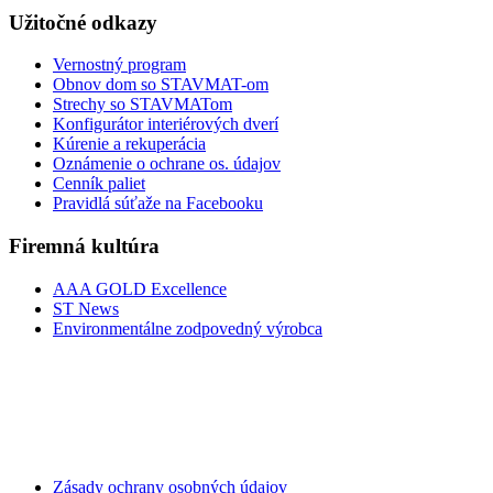
Užitočné odkazy
Vernostný program
Obnov dom so STAVMAT-om
Strechy so STAVMATom
Konfigurátor interiérových dverí
Kúrenie a rekuperácia
Oznámenie o ochrane os. údajov
Cenník paliet
Pravidlá súťaže na Facebooku
Firemná kultúra
AAA GOLD Excellence
ST News
Environmentálne zodpovedný výrobca
Zásady ochrany osobných údajov