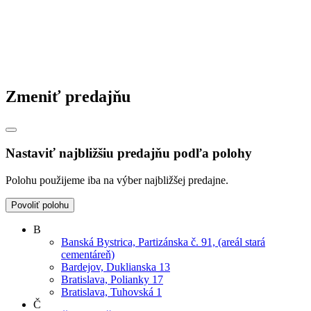
Zmeniť predajňu
Nastaviť najbližšiu predajňu podľa polohy
Polohu použijeme iba na výber najbližšej predajne.
Povoliť polohu
B
Banská Bystrica, Partizánska č. 91, (areál stará
cementáreň)
Bardejov, Duklianska 13
Bratislava, Polianky 17
Bratislava, Tuhovská 1
Č