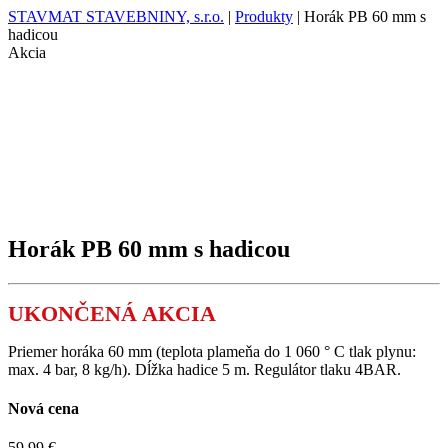
STAVMAT STAVEBNINY, s.r.o.
|
Produkty
|
Horák PB 60 mm s
hadicou
Akcia
Horák PB 60 mm s hadicou
UKONČENÁ AKCIA
Priemer horáka 60 mm (teplota plameňa do 1 060 ° C tlak plynu:
max. 4 bar, 8 kg/h). Dĺžka hadice 5 m. Regulátor tlaku 4BAR.
Nová cena
59,99 €