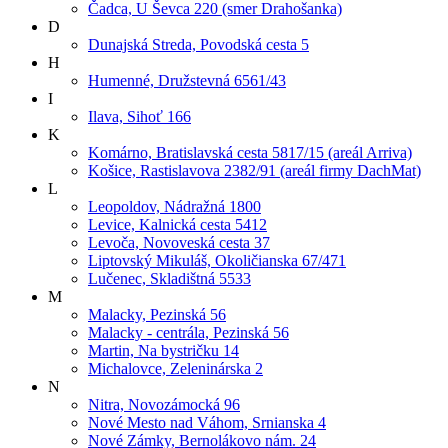
Čadca, U Ševca 220 (smer Drahošanka)
D
Dunajská Streda, Povodská cesta 5
H
Humenné, Družstevná 6561/43
I
Ilava, Sihoť 166
K
Komárno, Bratislavská cesta 5817/15 (areál Arriva)
Košice, Rastislavova 2382/91 (areál firmy DachMat)
L
Leopoldov, Nádražná 1800
Levice, Kalnická cesta 5412
Levoča, Novoveská cesta 37
Liptovský Mikuláš, Okoličianska 67/471
Lučenec, Skladištná 5533
M
Malacky, Pezinská 56
Malacky - centrála, Pezinská 56
Martin, Na bystričku 14
Michalovce, Zeleninárska 2
N
Nitra, Novozámocká 96
Nové Mesto nad Váhom, Srnianska 4
Nové Zámky, Bernolákovo nám. 24