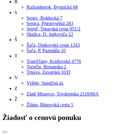
R
Ružomberok, Bystrická 68
S
Senec, Boldocká 7
Senica, Priemyselná 283
Sereď, Trnavská cesta 951/2
Skalica, D. Jurkoviča 22
Š
Šaľa, Diakovská cesta 1243
Šaľa, P. Pazmáňa 10
T
Topoľčany, Krušovská 4776
Trenčín, Brnianska 2
Trnava, Zavarská 10/D
V
Vráble, Staničná ul.
Z
Zlaté Moravce, Továrenska 2118/60A
Ž
Žilina, Bánovská cesta 5
Žiadosť o cenovú ponuku