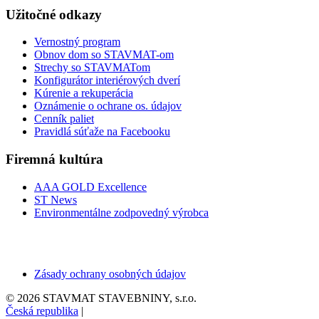
Užitočné odkazy
Vernostný program
Obnov dom so STAVMAT-om
Strechy so STAVMATom
Konfigurátor interiérových dverí
Kúrenie a rekuperácia
Oznámenie o ochrane os. údajov
Cenník paliet
Pravidlá súťaže na Facebooku
Firemná kultúra
AAA GOLD Excellence
ST News
Environmentálne zodpovedný výrobca
Zásady ochrany osobných údajov
© 2026 STAVMAT STAVEBNINY, s.r.o.
Česká republika
|