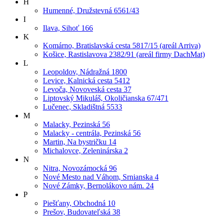
H
Humenné, Družstevná 6561/43
I
Ilava, Sihoť 166
K
Komárno, Bratislavská cesta 5817/15 (areál Arriva)
Košice, Rastislavova 2382/91 (areál firmy DachMat)
L
Leopoldov, Nádražná 1800
Levice, Kalnická cesta 5412
Levoča, Novoveská cesta 37
Liptovský Mikuláš, Okoličianska 67/471
Lučenec, Skladištná 5533
M
Malacky, Pezinská 56
Malacky - centrála, Pezinská 56
Martin, Na bystričku 14
Michalovce, Zeleninárska 2
N
Nitra, Novozámocká 96
Nové Mesto nad Váhom, Srnianska 4
Nové Zámky, Bernolákovo nám. 24
P
Piešťany, Obchodná 10
Prešov, Budovateľská 38