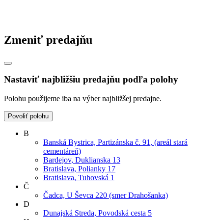
Zmeniť predajňu
Nastaviť najbližšiu predajňu podľa polohy
Polohu použijeme iba na výber najbližšej predajne.
Povoliť polohu
B
Banská Bystrica, Partizánska č. 91, (areál stará
cementáreň)
Bardejov, Duklianska 13
Bratislava, Polianky 17
Bratislava, Tuhovská 1
Č
Čadca, U Ševca 220 (smer Drahošanka)
D
Dunajská Streda, Povodská cesta 5