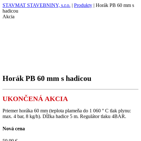
STAVMAT STAVEBNINY, s.r.o.
|
Produkty
|
Horák PB 60 mm s
hadicou
Akcia
Horák PB 60 mm s hadicou
UKONČENÁ AKCIA
Priemer horáka 60 mm (teplota plameňa do 1 060 ° C tlak plynu:
max. 4 bar, 8 kg/h). Dĺžka hadice 5 m. Regulátor tlaku 4BAR.
Nová cena
59,99 €