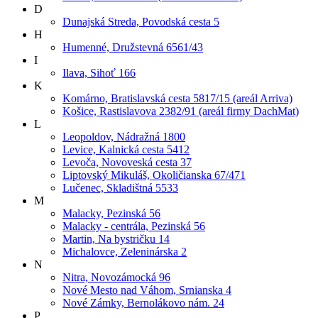
D
Dunajská Streda, Povodská cesta 5
H
Humenné, Družstevná 6561/43
I
Ilava, Sihoť 166
K
Komárno, Bratislavská cesta 5817/15 (areál Arriva)
Košice, Rastislavova 2382/91 (areál firmy DachMat)
L
Leopoldov, Nádražná 1800
Levice, Kalnická cesta 5412
Levoča, Novoveská cesta 37
Liptovský Mikuláš, Okoličianska 67/471
Lučenec, Skladištná 5533
M
Malacky, Pezinská 56
Malacky - centrála, Pezinská 56
Martin, Na bystričku 14
Michalovce, Zeleninárska 2
N
Nitra, Novozámocká 96
Nové Mesto nad Váhom, Srnianska 4
Nové Zámky, Bernolákovo nám. 24
P