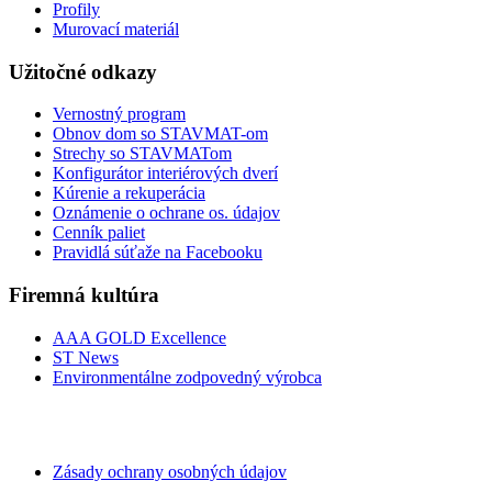
Profily
Murovací materiál
Užitočné odkazy
Vernostný program
Obnov dom so STAVMAT-om
Strechy so STAVMATom
Konfigurátor interiérových dverí
Kúrenie a rekuperácia
Oznámenie o ochrane os. údajov
Cenník paliet
Pravidlá súťaže na Facebooku
Firemná kultúra
AAA GOLD Excellence
ST News
Environmentálne zodpovedný výrobca
Zásady ochrany osobných údajov