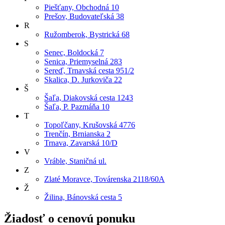
Piešťany, Obchodná 10
Prešov, Budovateľská 38
R
Ružomberok, Bystrická 68
S
Senec, Boldocká 7
Senica, Priemyselná 283
Sereď, Trnavská cesta 951/2
Skalica, D. Jurkoviča 22
Š
Šaľa, Diakovská cesta 1243
Šaľa, P. Pazmáňa 10
T
Topoľčany, Krušovská 4776
Trenčín, Brnianska 2
Trnava, Zavarská 10/D
V
Vráble, Staničná ul.
Z
Zlaté Moravce, Továrenska 2118/60A
Ž
Žilina, Bánovská cesta 5
Žiadosť o cenovú ponuku