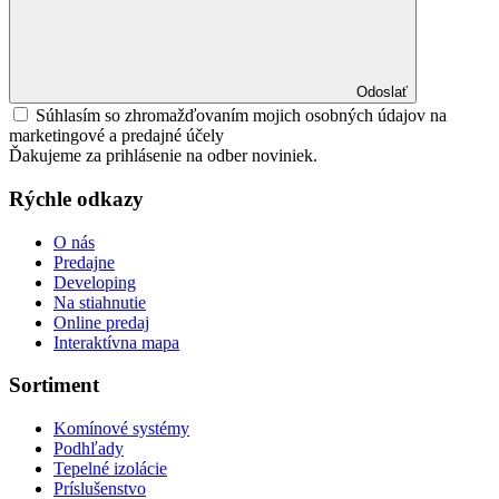
Odoslať
Súhlasím so zhromažďovaním mojich osobných údajov na
marketingové a predajné účely
Ďakujeme za prihlásenie na odber noviniek.
Rýchle odkazy
O nás
Predajne
Developing
Na stiahnutie
Online predaj
Interaktívna mapa
Sortiment
Komínové systémy
Podhľady
Tepelné izolácie
Príslušenstvo