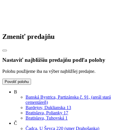
Zmeniť predajňu
Nastaviť najbližšiu predajňu podľa polohy
Polohu použijeme iba na výber najbližšej predajne.
Povoliť polohu
B
Banská Bystrica, Partizánska č. 91, (areál stará
cementáreň)
Bardejov, Duklianska 13
Bratislava, Polianky 17
Bratislava, Tuhovská 1
Č
Čadca, U Ševca 220 (smer Drahošanka)