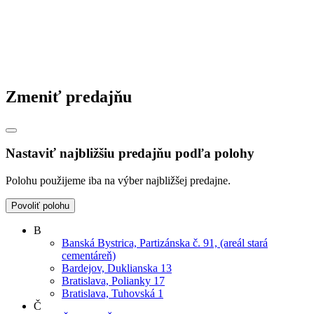
Zmeniť predajňu
Nastaviť najbližšiu predajňu podľa polohy
Polohu použijeme iba na výber najbližšej predajne.
Povoliť polohu
B
Banská Bystrica, Partizánska č. 91, (areál stará
cementáreň)
Bardejov, Duklianska 13
Bratislava, Polianky 17
Bratislava, Tuhovská 1
Č