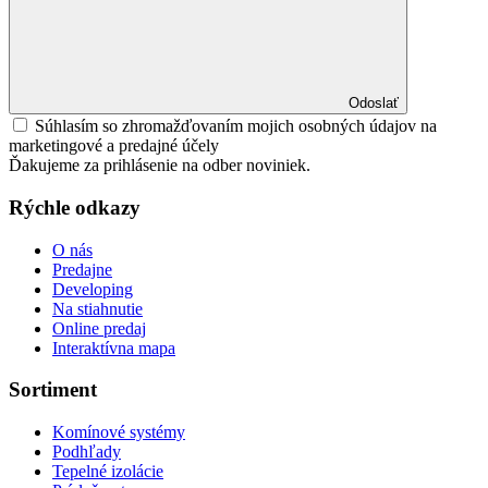
Odoslať
Súhlasím so zhromažďovaním mojich osobných údajov na
marketingové a predajné účely
Ďakujeme za prihlásenie na odber noviniek.
Rýchle odkazy
O nás
Predajne
Developing
Na stiahnutie
Online predaj
Interaktívna mapa
Sortiment
Komínové systémy
Podhľady
Tepelné izolácie