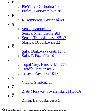
P
Piešťany, Obchodná 10
Prešov, Budovateľská 38
R
Ružomberok, Bystrická 68
S
Senec, Boldocká 7
Senica, Priemyselná 283
Sereď, Trnavská cesta 951/2
Skalica, D. Jurkoviča 22
Š
Šaľa, Diakovská cesta 1243
Šaľa, P. Pazmáňa 10
T
Topoľčany, Krušovská 4776
Trenčín, Brnianska 2
Trnava, Zavarská 10/D
V
Vráble, Staničná ul.
Z
Zlaté Moravce, Továrenska 2118/60A
Ž
Žilina, Bánovská cesta 5
Žiadosť o cenovú ponuku