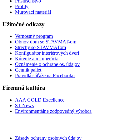
Príslušenstvo
Profily
Murovací materiál
Užitočné odkazy
Vernostný program
Obnov dom so STAVMAT-om
Strechy so STAVMATom
Konfigurátor interiérových dverí
Kúrenie a rekuperácia
Oznámenie o ochrane os. údajov
Cenník paliet
Pravidlá súťaže na Facebooku
Firemná kultúra
AAA GOLD Excellence
ST News
Environmentálne zodpovedný výrobca
Zásady ochrany osobných údajov