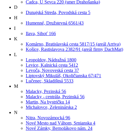
Čadca, U Ševca 220 (smer Drahošanka)
D
Dunajská Streda, Povodská cesta 5
H
Humenné, Družstevná 6561/43
I
Ilava, Sihoť 166
K
Komárno, Bratislavská cesta 5817/15 (areál Arriva)
Košice, Rastislavova 2382/91 (areál firmy DachMat)
L
Leopoldov, Nádražná 1800
Levice, Kalnická cesta 5412
Levoča, Novoveská cesta 37
Liptovský Mikuláš, Okoličianska 67/471
Lučenec, Skladištná 5533
M
Malacky, Pezinská 56
Malacky - centrála, Pezinská 56
Martin, Na bystričku 14
Michalovce, Zeleninárska 2
N
Nitra, Novozámocká 96
Nové Mesto nad Váhom, Srnianska 4
Nové Zámky, Bernolákovo nám. 24