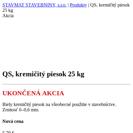
STAVMAT STAVEBNINY, s.r.o.
|
Produkty
|
QS, kremičitý piesok
25 kg
Akcia
QS, kremičitý piesok 25 kg
UKONČENÁ AKCIA
Biely kremičitý piesok na všeobecné použitie v stavebníctve.
Zrnitosť 0–0,6 mm.
Nová cena
5,70 €