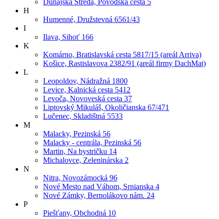
Dunajská Streda, Povodská cesta 5
H
Humenné, Družstevná 6561/43
I
Ilava, Sihoť 166
K
Komárno, Bratislavská cesta 5817/15 (areál Arriva)
Košice, Rastislavova 2382/91 (areál firmy DachMat)
L
Leopoldov, Nádražná 1800
Levice, Kalnická cesta 5412
Levoča, Novoveská cesta 37
Liptovský Mikuláš, Okoličianska 67/471
Lučenec, Skladištná 5533
M
Malacky, Pezinská 56
Malacky - centrála, Pezinská 56
Martin, Na bystričku 14
Michalovce, Zeleninárska 2
N
Nitra, Novozámocká 96
Nové Mesto nad Váhom, Srnianska 4
Nové Zámky, Bernolákovo nám. 24
P
Piešťany, Obchodná 10