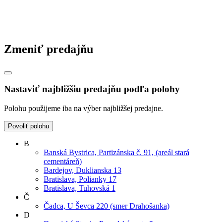
Zmeniť predajňu
Nastaviť najbližšiu predajňu podľa polohy
Polohu použijeme iba na výber najbližšej predajne.
Povoliť polohu
B
Banská Bystrica, Partizánska č. 91, (areál stará
cementáreň)
Bardejov, Duklianska 13
Bratislava, Polianky 17
Bratislava, Tuhovská 1
Č
Čadca, U Ševca 220 (smer Drahošanka)
D