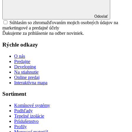
Odoslať
Súhlasím so zhromažďovaním mojich osobných údajov na
marketingové a predajné účely
Ďakujeme za prihlásenie na odber noviniek.
Rýchle odkazy
O nás
Predajne
Developing
Na stiahnutie
Online predaj
Interaktívna mapa
Sortiment
Komínové systémy
Podhľady
Tepelné izolácie
Príslušenstvo
Profily
Murovací materiál