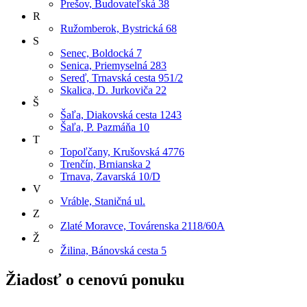
Prešov, Budovateľská 38
R
Ružomberok, Bystrická 68
S
Senec, Boldocká 7
Senica, Priemyselná 283
Sereď, Trnavská cesta 951/2
Skalica, D. Jurkoviča 22
Š
Šaľa, Diakovská cesta 1243
Šaľa, P. Pazmáňa 10
T
Topoľčany, Krušovská 4776
Trenčín, Brnianska 2
Trnava, Zavarská 10/D
V
Vráble, Staničná ul.
Z
Zlaté Moravce, Továrenska 2118/60A
Ž
Žilina, Bánovská cesta 5
Žiadosť o cenovú ponuku