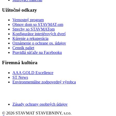
Užitočné odkazy
Vernostný program
Obnov dom so STAVMAT-om
Strechy so STAVMATom
Konfigurátor interiérových dverí
Kúrenie a rekuperácia
Oznámenie o ochrane os. údajov
Cenník paliet
Pravidlá súťaže na Facebooku
Firemná kultúra
AAA GOLD Excellence
ST News
Environmentálne zodpovedný výrobca
Zásady ochrany osobných údajov
© 2026 STAVMAT STAVEBNINY, s.r.o.