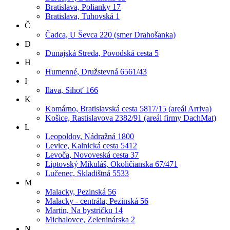
Bratislava, Polianky 17
Bratislava, Tuhovská 1
Č
Čadca, U Ševca 220 (smer Drahošanka)
D
Dunajská Streda, Povodská cesta 5
H
Humenné, Družstevná 6561/43
I
Ilava, Sihoť 166
K
Komárno, Bratislavská cesta 5817/15 (areál Arriva)
Košice, Rastislavova 2382/91 (areál firmy DachMat)
L
Leopoldov, Nádražná 1800
Levice, Kalnická cesta 5412
Levoča, Novoveská cesta 37
Liptovský Mikuláš, Okoličianska 67/471
Lučenec, Skladištná 5533
M
Malacky, Pezinská 56
Malacky - centrála, Pezinská 56
Martin, Na bystričku 14
Michalovce, Zeleninárska 2
N