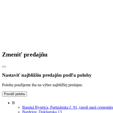
Slovensko
|
Maďarsko
|
Zmeniť predajňu
Nastaviť najbližšiu predajňu podľa polohy
Polohu použijeme iba na výber najbližšej predajne.
Povoliť polohu
B
Banská Bystrica, Partizánska č. 91, (areál stará cementár
Bardejov, Duklianska 13