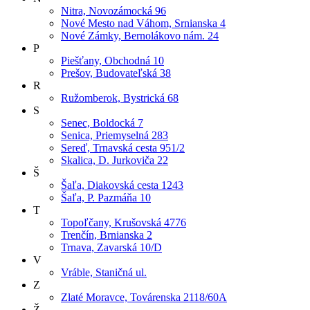
Nitra, Novozámocká 96
Nové Mesto nad Váhom, Srnianska 4
Nové Zámky, Bernolákovo nám. 24
P
Piešťany, Obchodná 10
Prešov, Budovateľská 38
R
Ružomberok, Bystrická 68
S
Senec, Boldocká 7
Senica, Priemyselná 283
Sereď, Trnavská cesta 951/2
Skalica, D. Jurkoviča 22
Š
Šaľa, Diakovská cesta 1243
Šaľa, P. Pazmáňa 10
T
Topoľčany, Krušovská 4776
Trenčín, Brnianska 2
Trnava, Zavarská 10/D
V
Vráble, Staničná ul.
Z
Zlaté Moravce, Továrenska 2118/60A
Ž