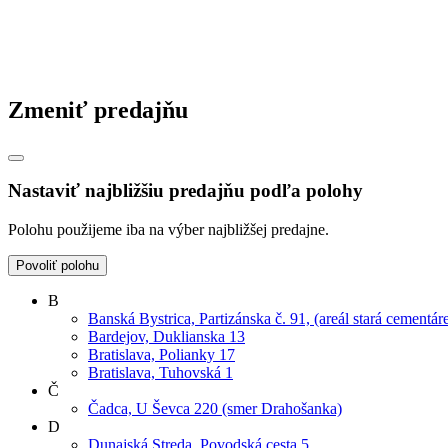
Zmeniť predajňu
Nastaviť najbližšiu predajňu podľa polohy
Polohu použijeme iba na výber najbližšej predajne.
Povoliť polohu
B
Banská Bystrica, Partizánska č. 91, (areál stará cementár
Bardejov, Duklianska 13
Bratislava, Polianky 17
Bratislava, Tuhovská 1
Č
Čadca, U Ševca 220 (smer Drahošanka)
D
Dunajská Streda, Povodská cesta 5