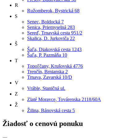
R
Ružomberok, Bystrická 68
S
Senec, Boldocká 7
Senica, Priemyselná 283
Sereď, Trnavská cesta 951/2
Skalica, D. Jurkoviča 22
Š
Šaľa, Diakovská cesta 1243
Šaľa, P. Pazmáňa 10
T
Topoľčany, Krušovská 4776
Trenčín, Brnianska 2
Trnava, Zavarská 10/D
V
Vráble, Staničná ul.
Z
Zlaté Moravce, Továrenska 2118/60A
Ž
Žilina, Bánovská cesta 5
Žiadosť o cenovú ponuku