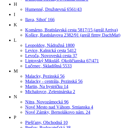
H
Humenné, Družstevná 6561/43
I
Ilava, Sihoť 166
K
Komárno, Bratislavská cesta 5817/15 (areál Arriva)
Košice, Rastislavova 2382/91 (areál firmy DachMat)
L
Leopoldov, Nádražná 1800
Levice, Kalnická cesta 5412
Levoča, Novoveská cesta 37
Liptovský Mikuláš, Okoličianska 67/471
Lučenec, Skladištná 5533
M
Malacky, Pezinská 56
Malacky - centrála, Pezinská 56
Martin, Na bystričku 14
Michalovce, Zeleninárska 2
N
Nitra, Novozámocká 96
Nové Mesto nad Váhom, Srnianska 4
Nové Zámky, Bernolákovo nám. 24
P
Piešťany, Obchodná 10
Prešov, Budovateľská 38