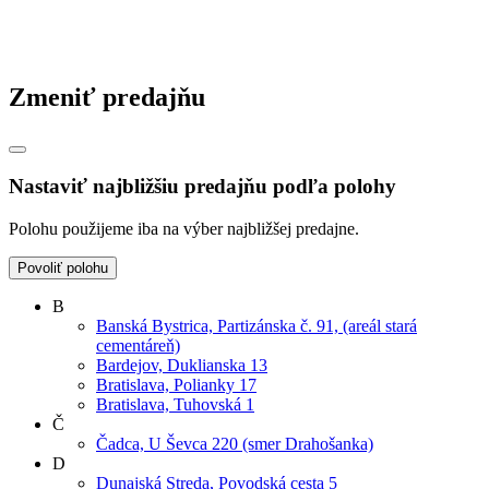
Zmeniť predajňu
Nastaviť najbližšiu predajňu podľa polohy
Polohu použijeme iba na výber najbližšej predajne.
Povoliť polohu
B
Banská Bystrica, Partizánska č. 91, (areál stará
cementáreň)
Bardejov, Duklianska 13
Bratislava, Polianky 17
Bratislava, Tuhovská 1
Č
Čadca, U Ševca 220 (smer Drahošanka)
D
Dunajská Streda, Povodská cesta 5