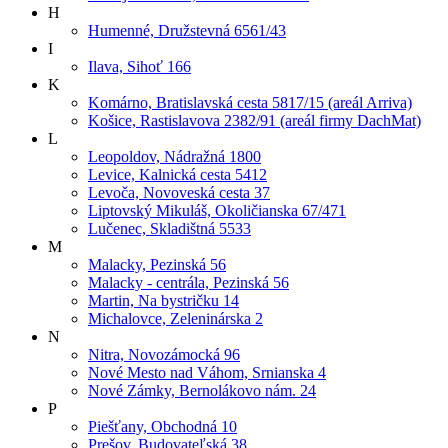
H
Humenné, Družstevná 6561/43
I
Ilava, Sihoť 166
K
Komárno, Bratislavská cesta 5817/15 (areál Arriva)
Košice, Rastislavova 2382/91 (areál firmy DachMat)
L
Leopoldov, Nádražná 1800
Levice, Kalnická cesta 5412
Levoča, Novoveská cesta 37
Liptovský Mikuláš, Okoličianska 67/471
Lučenec, Skladištná 5533
M
Malacky, Pezinská 56
Malacky - centrála, Pezinská 56
Martin, Na bystričku 14
Michalovce, Zeleninárska 2
N
Nitra, Novozámocká 96
Nové Mesto nad Váhom, Srnianska 4
Nové Zámky, Bernolákovo nám. 24
P
Piešťany, Obchodná 10
Prešov, Budovateľská 38