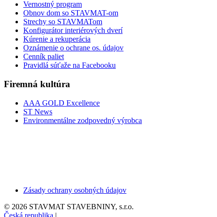
Vernostný program
Obnov dom so STAVMAT-om
Strechy so STAVMATom
Konfigurátor interiérových dverí
Kúrenie a rekuperácia
Oznámenie o ochrane os. údajov
Cenník paliet
Pravidlá súťaže na Facebooku
Firemná kultúra
AAA GOLD Excellence
ST News
Environmentálne zodpovedný výrobca
Zásady ochrany osobných údajov
© 2026 STAVMAT STAVEBNINY, s.r.o.
Česká republika
|