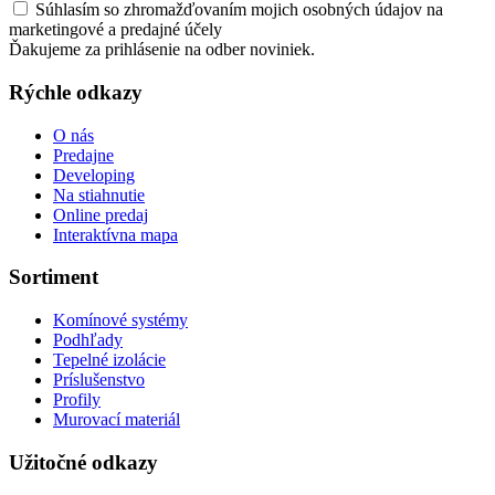
Súhlasím so zhromažďovaním mojich osobných údajov na
marketingové a predajné účely
Ďakujeme za prihlásenie na odber noviniek.
Rýchle odkazy
O nás
Predajne
Developing
Na stiahnutie
Online predaj
Interaktívna mapa
Sortiment
Komínové systémy
Podhľady
Tepelné izolácie
Príslušenstvo
Profily
Murovací materiál
Užitočné odkazy