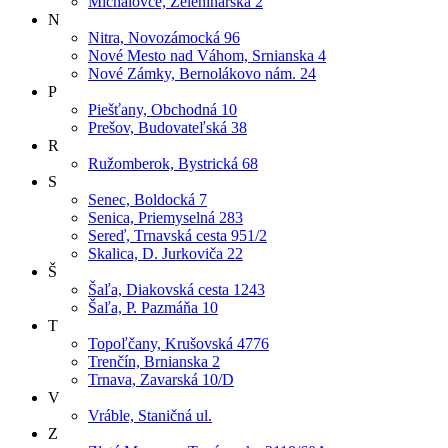
Michalovce, Zeleninárska 2
N
Nitra, Novozámocká 96
Nové Mesto nad Váhom, Srnianska 4
Nové Zámky, Bernolákovo nám. 24
P
Piešťany, Obchodná 10
Prešov, Budovateľská 38
R
Ružomberok, Bystrická 68
S
Senec, Boldocká 7
Senica, Priemyselná 283
Sereď, Trnavská cesta 951/2
Skalica, D. Jurkoviča 22
Š
Šaľa, Diakovská cesta 1243
Šaľa, P. Pazmáňa 10
T
Topoľčany, Krušovská 4776
Trenčín, Brnianska 2
Trnava, Zavarská 10/D
V
Vráble, Staničná ul.
Z