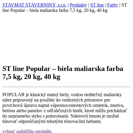
STAVMAT STAVEBNINY, s.r.o.
|
Produkty
|
ST line
|
Farby
|
ST
line Popular – biela maliarska farba 7,5 kg, 20 kg, 40 kg
ST line Popular – biela maliarska farba
7,5 kg, 20 kg, 40 kg
POPULAR je klasický matný biely, vodou riediteľný maliarsky
náter pripravený na použitie do vnútorných priestorov pre
povrchovú úpravu najmä vápennocementových omietok, muriva,
betónu alebo panelov z odľahčených hmôt, ktoré môžu prichádzať
do nepriameho styku s potravinami. Náterovú hmotu je možné
tónovať odporúčanými tekutými tónovacími farbami.
vybrať najbližšiu predajňu