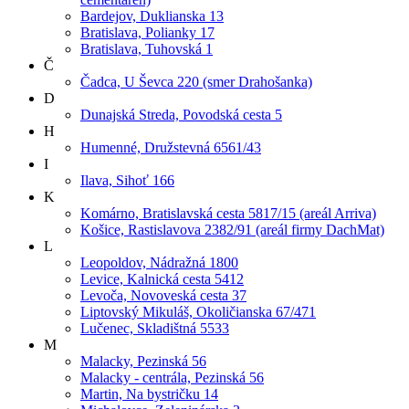
Bardejov, Duklianska 13
Bratislava, Polianky 17
Bratislava, Tuhovská 1
Č
Čadca, U Ševca 220 (smer Drahošanka)
D
Dunajská Streda, Povodská cesta 5
H
Humenné, Družstevná 6561/43
I
Ilava, Sihoť 166
K
Komárno, Bratislavská cesta 5817/15 (areál Arriva)
Košice, Rastislavova 2382/91 (areál firmy DachMat)
L
Leopoldov, Nádražná 1800
Levice, Kalnická cesta 5412
Levoča, Novoveská cesta 37
Liptovský Mikuláš, Okoličianska 67/471
Lučenec, Skladištná 5533
M
Malacky, Pezinská 56
Malacky - centrála, Pezinská 56
Martin, Na bystričku 14