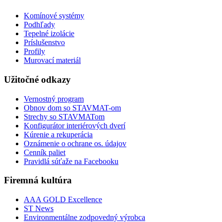
Komínové systémy
Podhľady
Tepelné izolácie
Príslušenstvo
Profily
Murovací materiál
Užitočné odkazy
Vernostný program
Obnov dom so STAVMAT-om
Strechy so STAVMATom
Konfigurátor interiérových dverí
Kúrenie a rekuperácia
Oznámenie o ochrane os. údajov
Cenník paliet
Pravidlá súťaže na Facebooku
Firemná kultúra
AAA GOLD Excellence
ST News
Environmentálne zodpovedný výrobca