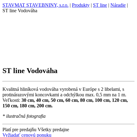
STAVMAT STAVEBNINY, s.r.o.
|
Produkty
|
ST line
|
Náradie
|
ST line Vodováha
ST line Vodováha
Kvalitná hliníková vodováha vyrobená v Európe s 2 libelami, s
protinárazovými koncovkami a odchýlkou max. 0,5 mm na 1 m.
Veľkosti:
30 cm, 40 cm, 50 cm, 60 cm, 80 cm, 100 cm, 120 cm,
150 cm, 180 cm, 200 cm.
* ilustračná fotografia
Platí pre predajňu
Všetky predajne
Vyžiadať cenovú ponuku