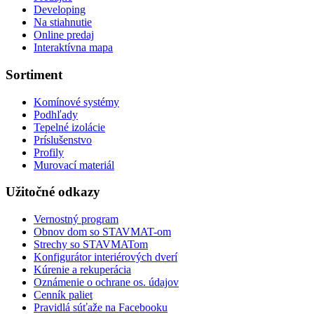
Developing
Na stiahnutie
Online predaj
Interaktívna mapa
Sortiment
Komínové systémy
Podhľady
Tepelné izolácie
Príslušenstvo
Profily
Murovací materiál
Užitočné odkazy
Vernostný program
Obnov dom so STAVMAT-om
Strechy so STAVMATom
Konfigurátor interiérových dverí
Kúrenie a rekuperácia
Oznámenie o ochrane os. údajov
Cenník paliet
Pravidlá súťaže na Facebooku