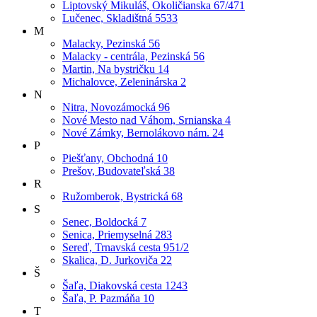
Liptovský Mikuláš, Okoličianska 67/471
Lučenec, Skladištná 5533
M
Malacky, Pezinská 56
Malacky - centrála, Pezinská 56
Martin, Na bystričku 14
Michalovce, Zeleninárska 2
N
Nitra, Novozámocká 96
Nové Mesto nad Váhom, Srnianska 4
Nové Zámky, Bernolákovo nám. 24
P
Piešťany, Obchodná 10
Prešov, Budovateľská 38
R
Ružomberok, Bystrická 68
S
Senec, Boldocká 7
Senica, Priemyselná 283
Sereď, Trnavská cesta 951/2
Skalica, D. Jurkoviča 22
Š
Šaľa, Diakovská cesta 1243
Šaľa, P. Pazmáňa 10
T