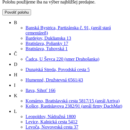
Polohu použijeme iba na výber najbližšej predajne.
Povoliť polohu
B
Banská Bystrica, Partizánska č. 91, (areál stará
cementáreň)
Bardejov, Duklianska 13
Bratislava, Polianky 17
Bratislava, Tuhovská 1
Č
Čadca, U Ševca 220 (smer Drahošanka)
D
Dunajská Streda, Povodská cesta 5
H
Humenné, Družstevná 6561/43
I
Ilava, Sihoť 166
K
Komárno, Bratislavská cesta 5817/15 (areál Arriva)
Košice, Rastislavova 2382/91 (areál firmy DachMat)
L
Leopoldov, Nádražná 1800
Levice, Kalnická cesta 5412
Levoča, Novoveská cesta 37