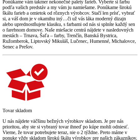
Ponúkame vám takmer nekonečné palety farieb. Vyberte si farbu
podľa vašich predstáv a my vám ju namiešame. Ponúkame širokú
škálu farieb a omietok od rôznych výrobcov. Stačí len prísť, vybrať
si, a váš dom je v okamihu iný…či už vás láka moderný dizajn
alebo uprednostňujete klasiku, s farbami od nás si splníte každý sen
o farebnom domove. Naše miešacie centrá nájdete v nasledovných
mestách – Trnava, Šaľa – farby, Trenčín, Banská Bystrica,
Ružomberok, Liptovský Mikuláš, Lučenec, Humenné, Michalovce,
Senec a Prešov.
Tovar skladom
U nás nájdete väčšinu bežných výrobkov skladom. Je pre nás
prioritou, aby ste si vybraný tovar ihneď po kúpe mohli odniesť.
Vieme, že tovar potrebujete teraz, nie o 2 týždne. Preto máme v
ponuke vždy skladom širokú škálu výrobkov pre našich zákazníkov.