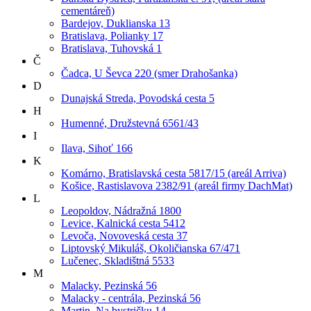
cementáreň)
Bardejov, Duklianska 13
Bratislava, Polianky 17
Bratislava, Tuhovská 1
Č
Čadca, U Ševca 220 (smer Drahošanka)
D
Dunajská Streda, Povodská cesta 5
H
Humenné, Družstevná 6561/43
I
Ilava, Sihoť 166
K
Komárno, Bratislavská cesta 5817/15 (areál Arriva)
Košice, Rastislavova 2382/91 (areál firmy DachMat)
L
Leopoldov, Nádražná 1800
Levice, Kalnická cesta 5412
Levoča, Novoveská cesta 37
Liptovský Mikuláš, Okoličianska 67/471
Lučenec, Skladištná 5533
M
Malacky, Pezinská 56
Malacky - centrála, Pezinská 56
Martin, Na bystričku 14