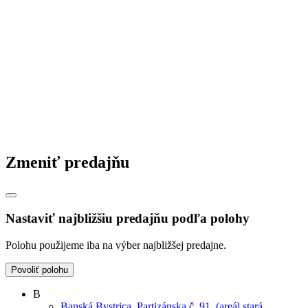
Zmeniť predajňu
Nastaviť najbližšiu predajňu podľa polohy
Polohu použijeme iba na výber najbližšej predajne.
Povoliť polohu
B
Banská Bystrica, Partizánska č. 91, (areál stará