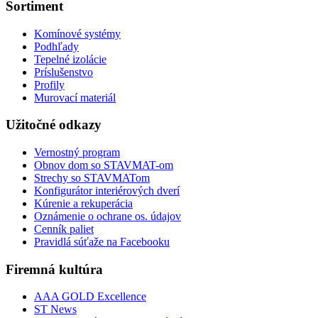
Sortiment
Komínové systémy
Podhľady
Tepelné izolácie
Príslušenstvo
Profily
Murovací materiál
Užitočné odkazy
Vernostný program
Obnov dom so STAVMAT-om
Strechy so STAVMATom
Konfigurátor interiérových dverí
Kúrenie a rekuperácia
Oznámenie o ochrane os. údajov
Cenník paliet
Pravidlá súťaže na Facebooku
Firemná kultúra
AAA GOLD Excellence
ST News