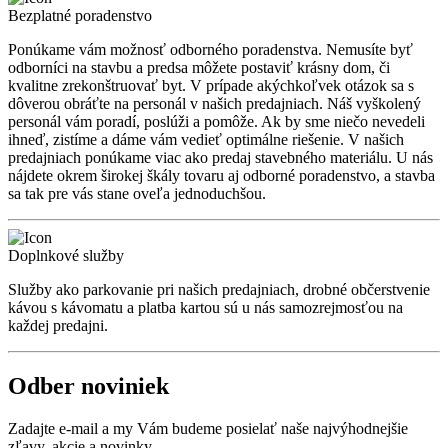
Bezplatné poradenstvo
Ponúkame vám možnosť odborného poradenstva. Nemusíte byť
odborníci na stavbu a predsa môžete postaviť krásny dom, či
kvalitne zrekonštruovať byt. V prípade akýchkoľvek otázok sa s
dôverou obráťte na personál v našich predajniach. Náš vyškolený
personál vám poradí, poslúži a pomôže. Ak by sme niečo nevedeli
ihneď, zistíme a dáme vám vedieť optimálne riešenie. V našich
predajniach ponúkame viac ako predaj stavebného materiálu. U nás
nájdete okrem širokej škály tovaru aj odborné poradenstvo, a stavba
sa tak pre vás stane oveľa jednoduchšou.
Doplnkové služby
Služby ako parkovanie pri našich predajniach, drobné občerstvenie
kávou s kávomatu a platba kartou sú u nás samozrejmosťou na
každej predajni.
Odber noviniek
Zadajte e-mail a my Vám budeme posielať naše najvýhodnejšie
zľavy, akcie a novinky.