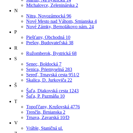
Michalovce, Zeleninárska 2
N
Nitra, Novozámocká 96
Nové Mesto nad Váhom, Srnianska 4
Nové Zámky, Bernolákovo nám. 24
P
Piešťany, Obchodná 10
Prešov, Budovateľská 38
R
Ružomberok, Bystrická 68
S
Senec, Boldocká 7
Senica, Priemyselná 283
Sereď, Trnavská cesta 951/2
Skalica, D. Jurkoviča 22
Š
Šaľa, Diakovská cesta 1243
Šaľa, P. Pazmáňa 10
T
Topoľčany, Krušovská 4776
Trenčín, Brnianska 2
Trnava, Zavarská 10/D
V
Vráble, Staničná ul.