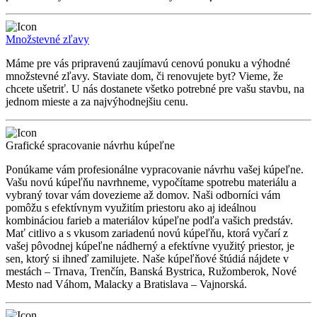
Množstevné zľavy
Máme pre vás pripravenú zaujímavú cenovú ponuku a výhodné
množstevné zľavy. Staviate dom, či renovujete byt? Vieme, že
chcete ušetriť. U nás dostanete všetko potrebné pre vašu stavbu, na
jednom mieste a za najvýhodnejšiu cenu.
Grafické spracovanie návrhu kúpeľne
Ponúkame vám profesionálne vypracovanie návrhu vašej kúpeľne.
Vašu novú kúpeľňu navrhneme, vypočítame spotrebu materiálu a
vybraný tovar vám dovezieme až domov. Naši odborníci vám
pomôžu s efektívnym využitím priestoru ako aj ideálnou
kombináciou farieb a materiálov kúpeľne podľa vašich predstáv.
Mať citlivo a s vkusom zariadenú novú kúpeľňu, ktorá vyčarí z
vašej pôvodnej kúpeľne nádherný a efektívne využitý priestor, je
sen, ktorý si ihneď zamilujete. Naše kúpeľňové štúdiá nájdete v
mestách – Trnava, Trenčín, Banská Bystrica, Ružomberok, Nové
Mesto nad Váhom, Malacky a Bratislava – Vajnorská.