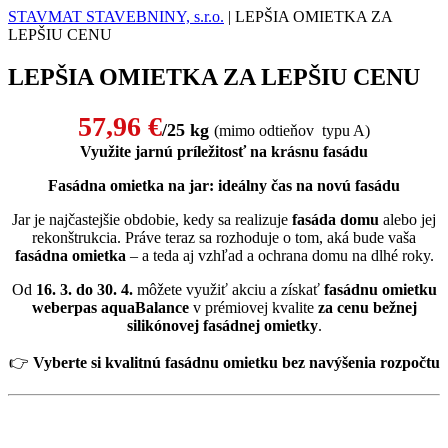
STAVMAT STAVEBNINY, s.r.o.
|
LEPŠIA OMIETKA ZA
LEPŠIU CENU
LEPŠIA OMIETKA ZA LEPŠIU CENU
57,96 €
/25 kg
(mimo odtieňov typu A)
Využite jarnú príležitosť na krásnu fasádu
Fasádna omietka na jar: ideálny čas na novú fasádu
Jar je najčastejšie obdobie, kedy sa realizuje
fasáda domu
alebo jej
rekonštrukcia. Práve teraz sa rozhoduje o tom, aká bude vaša
fasádna omietka
– a teda aj vzhľad a ochrana domu na dlhé roky.
Od
16. 3. do 30. 4.
môžete využiť akciu a získať
fasádnu omietku
weberpas aquaBalance
v prémiovej kvalite
za cenu bežnej
silikónovej fasádnej omietky
.
👉
Vyberte si kvalitnú fasádnu omietku bez navýšenia rozpočtu