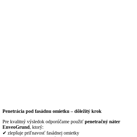
Penetrácia pod fasádnu omietku – dôležitý krok
Pre kvalitný výsledok odporúčame použiť
penetračný náter
EnveoGrund
, ktorý:
✔ zlepšuje priľnavosť fasádnej omietky