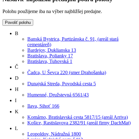
Polohu použijeme iba na výber najbližšej predajne.
Povoliť polohu
B
Banská Bystrica, Partizánska č. 91, (areál stará
cementáreň)
Bardejov, Duklianska 13
Bratislava, Polianky 17
Bratislava, Tuhovská 1
Č
Čadca, U Ševca 220 (smer Drahošanka)
D
Dunajská Streda, Povodská cesta 5
H
Humenné, Družstevná 6561/43
I
Ilava, Sihoť 166
K
Komárno, Bratislavská cesta 5817/15 (areál Arriva)
Košice, Rastislavova 2382/91 (areál firmy DachMat)
L
Leopoldov, Nádražná 1800