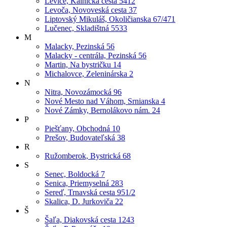
Levice, Kalnická cesta 5412
Levoča, Novoveská cesta 37
Liptovský Mikuláš, Okoličianska 67/471
Lučenec, Skladištná 5533
M
Malacky, Pezinská 56
Malacky - centrála, Pezinská 56
Martin, Na bystričku 14
Michalovce, Zeleninárska 2
N
Nitra, Novozámocká 96
Nové Mesto nad Váhom, Srnianska 4
Nové Zámky, Bernolákovo nám. 24
P
Piešťany, Obchodná 10
Prešov, Budovateľská 38
R
Ružomberok, Bystrická 68
S
Senec, Boldocká 7
Senica, Priemyselná 283
Sereď, Trnavská cesta 951/2
Skalica, D. Jurkoviča 22
Š
Šaľa, Diakovská cesta 1243