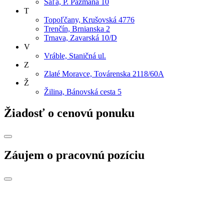
Šaľa, P. Pazmáňa 10
T
Topoľčany, Krušovská 4776
Trenčín, Brnianska 2
Trnava, Zavarská 10/D
V
Vráble, Staničná ul.
Z
Zlaté Moravce, Továrenska 2118/60A
Ž
Žilina, Bánovská cesta 5
Žiadosť o cenovú ponuku
Záujem o pracovnú pozíciu