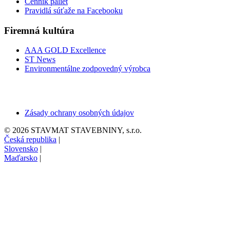
Cenník paliet
Pravidlá súťaže na Facebooku
Firemná kultúra
AAA GOLD Excellence
ST News
Environmentálne zodpovedný výrobca
Zásady ochrany osobných údajov
© 2026 STAVMAT STAVEBNINY, s.r.o.
Česká republika
|
Slovensko
|
Maďarsko
|