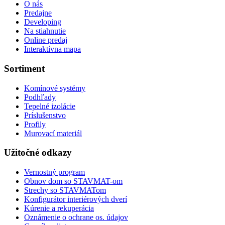
O nás
Predajne
Developing
Na stiahnutie
Online predaj
Interaktívna mapa
Sortiment
Komínové systémy
Podhľady
Tepelné izolácie
Príslušenstvo
Profily
Murovací materiál
Užitočné odkazy
Vernostný program
Obnov dom so STAVMAT-om
Strechy so STAVMATom
Konfigurátor interiérových dverí
Kúrenie a rekuperácia
Oznámenie o ochrane os. údajov