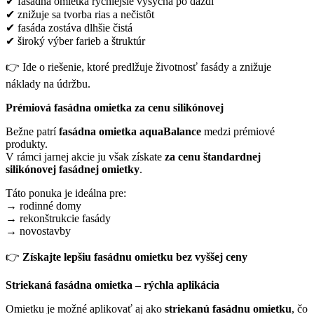
✔ fasádna omietka rýchlejšie vysychá po daždi
✔ znižuje sa tvorba rias a nečistôt
✔ fasáda zostáva dlhšie čistá
✔ široký výber farieb a štruktúr
👉 Ide o riešenie, ktoré predlžuje životnosť fasády a znižuje
náklady na údržbu.
Prémiová fasádna omietka za cenu silikónovej
Bežne patrí
fasádna omietka aquaBalance
medzi prémiové
produkty.
V rámci jarnej akcie ju však získate
za cenu štandardnej
silikónovej fasádnej omietky
.
Táto ponuka je ideálna pre:
→ rodinné domy
→ rekonštrukcie fasády
→ novostavby
👉
Získajte lepšiu fasádnu omietku bez vyššej ceny
Striekaná fasádna omietka – rýchla aplikácia
Omietku je možné aplikovať aj ako
striekanú fasádnu omietku
, čo