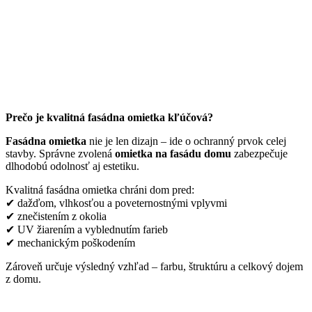
Prečo je kvalitná fasádna omietka kľúčová?
Fasádna omietka
nie je len dizajn – ide o ochranný prvok celej
stavby. Správne zvolená
omietka na fasádu domu
zabezpečuje
dlhodobú odolnosť aj estetiku.
Kvalitná fasádna omietka chráni dom pred:
✔ dažďom, vlhkosťou a poveternostnými vplyvmi
✔ znečistením z okolia
✔ UV žiarením a vyblednutím farieb
✔ mechanickým poškodením
Zároveň určuje výsledný vzhľad – farbu, štruktúru a celkový dojem
z domu.