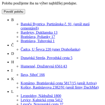
Polohu použijeme iba na výber najbližšej predajne.
Povoliť polohu
B
Banská Bystrica, Partizánska č. 91, (areál stará
cementáreň)
Bardejov, Duklianska 13
Bratislava, Polianky 17
Bratislava, Tuhovská 1
Č
Čadca, U Ševca 220 (smer Drahošanka)
D
Dunajská Streda, Povodská cesta 5
H
Humenné, Družstevná 6561/43
I
Ilava, Sihoť 166
K
Komárno, Bratislavská cesta 5817/15 (areál Arriva)
Košice, Rastislavova 2382/91 (areál firmy DachMat)
L
Leopoldov, Nádražná 1800
Levice, Kalnická cesta 5412
Levoča, Novoveská cesta 37