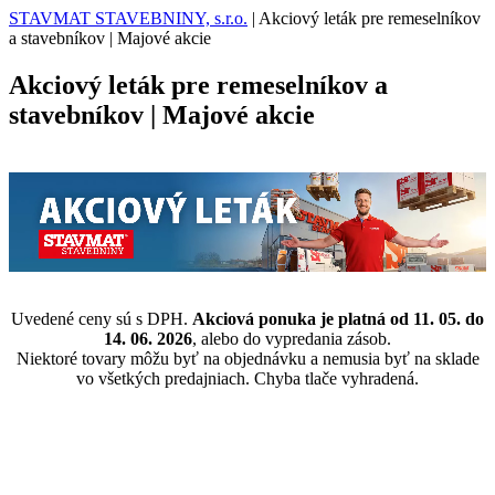
STAVMAT STAVEBNINY, s.r.o.
|
Akciový leták pre remeselníkov
a stavebníkov | Majové akcie
Akciový leták pre remeselníkov a
stavebníkov | Majové akcie
Uvedené ceny sú s DPH.
Akciová ponuka je platná od 11. 05. do
14. 06. 2026
, alebo do vypredania zásob.
Niektoré tovary môžu byť na objednávku a nemusia byť na sklade
vo všetkých predajniach. Chyba tlače vyhradená.