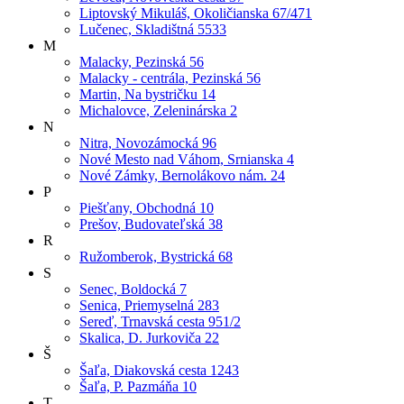
Liptovský Mikuláš, Okoličianska 67/471
Lučenec, Skladištná 5533
M
Malacky, Pezinská 56
Malacky - centrála, Pezinská 56
Martin, Na bystričku 14
Michalovce, Zeleninárska 2
N
Nitra, Novozámocká 96
Nové Mesto nad Váhom, Srnianska 4
Nové Zámky, Bernolákovo nám. 24
P
Piešťany, Obchodná 10
Prešov, Budovateľská 38
R
Ružomberok, Bystrická 68
S
Senec, Boldocká 7
Senica, Priemyselná 283
Sereď, Trnavská cesta 951/2
Skalica, D. Jurkoviča 22
Š
Šaľa, Diakovská cesta 1243
Šaľa, P. Pazmáňa 10
T