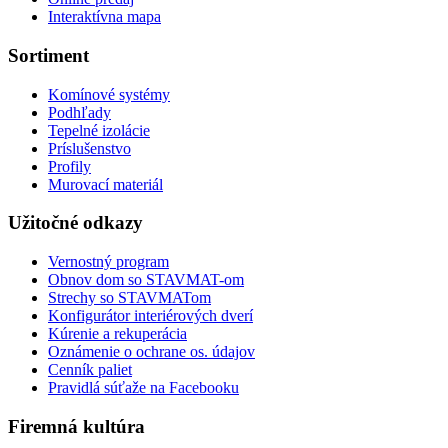
Interaktívna mapa
Sortiment
Komínové systémy
Podhľady
Tepelné izolácie
Príslušenstvo
Profily
Murovací materiál
Užitočné odkazy
Vernostný program
Obnov dom so STAVMAT-om
Strechy so STAVMATom
Konfigurátor interiérových dverí
Kúrenie a rekuperácia
Oznámenie o ochrane os. údajov
Cenník paliet
Pravidlá súťaže na Facebooku
Firemná kultúra