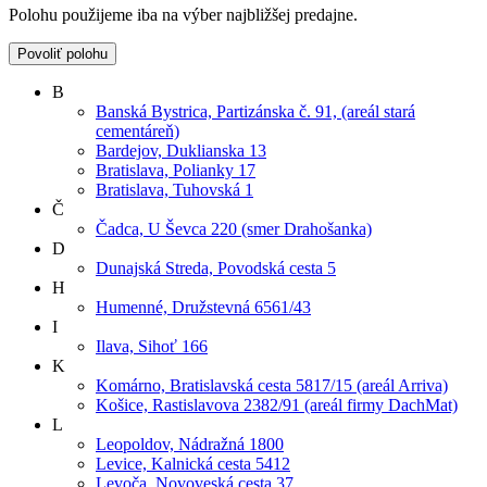
Polohu použijeme iba na výber najbližšej predajne.
Povoliť polohu
B
Banská Bystrica, Partizánska č. 91, (areál stará
cementáreň)
Bardejov, Duklianska 13
Bratislava, Polianky 17
Bratislava, Tuhovská 1
Č
Čadca, U Ševca 220 (smer Drahošanka)
D
Dunajská Streda, Povodská cesta 5
H
Humenné, Družstevná 6561/43
I
Ilava, Sihoť 166
K
Komárno, Bratislavská cesta 5817/15 (areál Arriva)
Košice, Rastislavova 2382/91 (areál firmy DachMat)
L
Leopoldov, Nádražná 1800
Levice, Kalnická cesta 5412
Levoča, Novoveská cesta 37