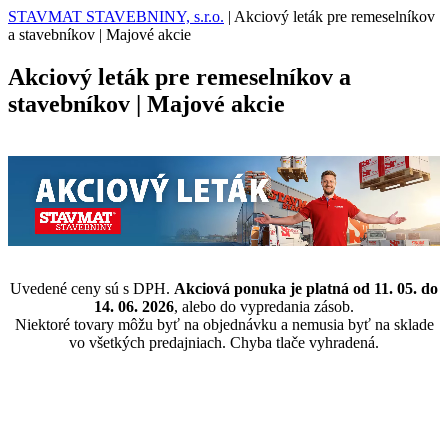
STAVMAT STAVEBNINY, s.r.o.
|
Akciový leták pre remeselníkov
a stavebníkov | Majové akcie
Akciový leták pre remeselníkov a
stavebníkov | Majové akcie
Uvedené ceny sú s DPH.
Akciová ponuka je platná od 11. 05. do
14. 06. 2026
, alebo do vypredania zásob.
Niektoré tovary môžu byť na objednávku a nemusia byť na sklade
vo všetkých predajniach. Chyba tlače vyhradená.