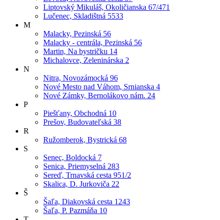
Liptovský Mikuláš, Okoličianska 67/471
Lučenec, Skladištná 5533
M
Malacky, Pezinská 56
Malacky - centrála, Pezinská 56
Martin, Na bystričku 14
Michalovce, Zeleninárska 2
N
Nitra, Novozámocká 96
Nové Mesto nad Váhom, Srnianska 4
Nové Zámky, Bernolákovo nám. 24
P
Piešťany, Obchodná 10
Prešov, Budovateľská 38
R
Ružomberok, Bystrická 68
S
Senec, Boldocká 7
Senica, Priemyselná 283
Sereď, Trnavská cesta 951/2
Skalica, D. Jurkoviča 22
Š
Šaľa, Diakovská cesta 1243
Šaľa, P. Pazmáňa 10
T