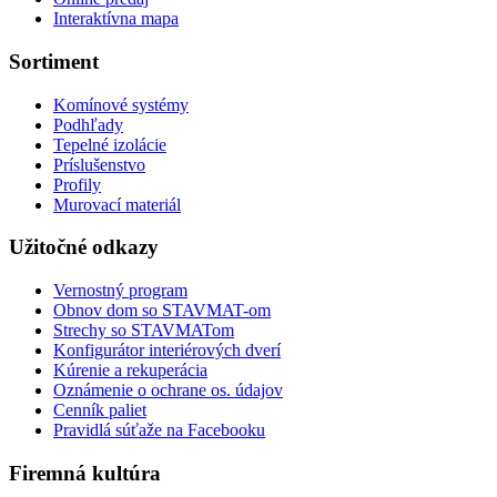
Interaktívna mapa
Sortiment
Komínové systémy
Podhľady
Tepelné izolácie
Príslušenstvo
Profily
Murovací materiál
Užitočné odkazy
Vernostný program
Obnov dom so STAVMAT-om
Strechy so STAVMATom
Konfigurátor interiérových dverí
Kúrenie a rekuperácia
Oznámenie o ochrane os. údajov
Cenník paliet
Pravidlá súťaže na Facebooku
Firemná kultúra