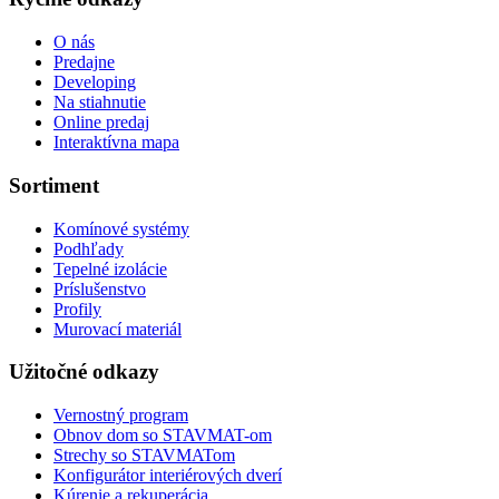
O nás
Predajne
Developing
Na stiahnutie
Online predaj
Interaktívna mapa
Sortiment
Komínové systémy
Podhľady
Tepelné izolácie
Príslušenstvo
Profily
Murovací materiál
Užitočné odkazy
Vernostný program
Obnov dom so STAVMAT-om
Strechy so STAVMATom
Konfigurátor interiérových dverí
Kúrenie a rekuperácia