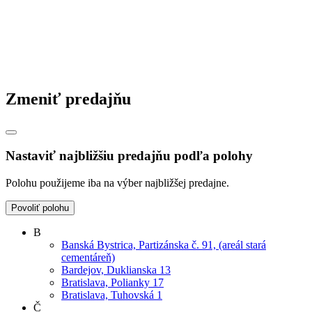
Zmeniť predajňu
Nastaviť najbližšiu predajňu podľa polohy
Polohu použijeme iba na výber najbližšej predajne.
Povoliť polohu
B
Banská Bystrica, Partizánska č. 91, (areál stará
cementáreň)
Bardejov, Duklianska 13
Bratislava, Polianky 17
Bratislava, Tuhovská 1
Č