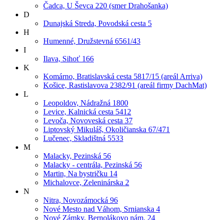
Čadca, U Ševca 220 (smer Drahošanka)
D
Dunajská Streda, Povodská cesta 5
H
Humenné, Družstevná 6561/43
I
Ilava, Sihoť 166
K
Komárno, Bratislavská cesta 5817/15 (areál Arriva)
Košice, Rastislavova 2382/91 (areál firmy DachMat)
L
Leopoldov, Nádražná 1800
Levice, Kalnická cesta 5412
Levoča, Novoveská cesta 37
Liptovský Mikuláš, Okoličianska 67/471
Lučenec, Skladištná 5533
M
Malacky, Pezinská 56
Malacky - centrála, Pezinská 56
Martin, Na bystričku 14
Michalovce, Zeleninárska 2
N
Nitra, Novozámocká 96
Nové Mesto nad Váhom, Srnianska 4
Nové Zámky, Bernolákovo nám. 24