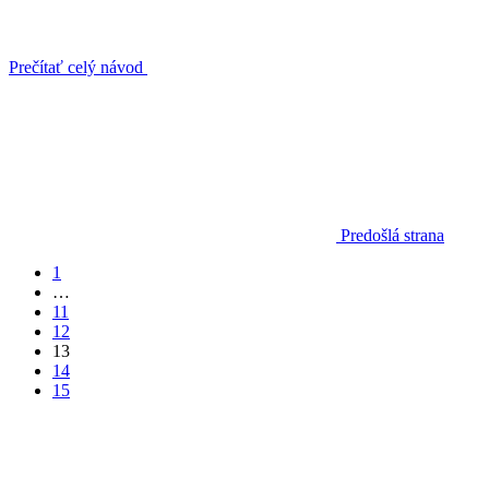
Prečítať celý návod
Predošlá strana
1
…
11
12
13
14
15