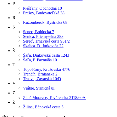
P
Piešťany, Obchodná 10
Prešov, Budovateľská 38
R
Ružomberok, Bystrická 68
S
Senec, Boldocká 7
Senica, Priemyselná 283
Sereď, Trnavská cesta 951/2
Skalica, D. Jurkoviča 22
Š
Šaľa, Diakovská cesta 1243
Šaľa, P. Pazmáňa 10
T
Topoľčany, Krušovská 4776
Trenčín, Brnianska 2
Trnava, Zavarská 10/D
V
Vráble, Staničná ul.
Z
Zlaté Moravce, Továrenska 2118/60A
Ž
Žilina, Bánovská cesta 5