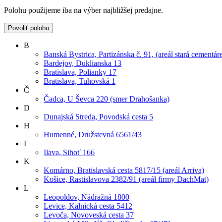
Polohu použijeme iba na výber najbližšej predajne.
Povoliť polohu
B
Banská Bystrica, Partizánska č. 91, (areál stará cementár
Bardejov, Duklianska 13
Bratislava, Polianky 17
Bratislava, Tuhovská 1
Č
Čadca, U Ševca 220 (smer Drahošanka)
D
Dunajská Streda, Povodská cesta 5
H
Humenné, Družstevná 6561/43
I
Ilava, Sihoť 166
K
Komárno, Bratislavská cesta 5817/15 (areál Arriva)
Košice, Rastislavova 2382/91 (areál firmy DachMat)
L
Leopoldov, Nádražná 1800
Levice, Kalnická cesta 5412
Levoča, Novoveská cesta 37