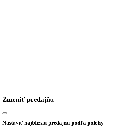
Zásady ochrany osobných údajov
© 2026 STAVMAT STAVEBNINY, s.r.o.
Česká republika
|
Slovensko
|
Maďarsko
|
Zmeniť predajňu
Nastaviť najbližšiu predajňu podľa polohy