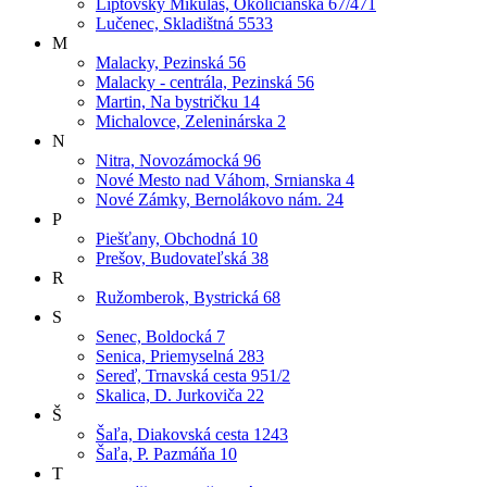
Liptovský Mikuláš, Okoličianska 67/471
Lučenec, Skladištná 5533
M
Malacky, Pezinská 56
Malacky - centrála, Pezinská 56
Martin, Na bystričku 14
Michalovce, Zeleninárska 2
N
Nitra, Novozámocká 96
Nové Mesto nad Váhom, Srnianska 4
Nové Zámky, Bernolákovo nám. 24
P
Piešťany, Obchodná 10
Prešov, Budovateľská 38
R
Ružomberok, Bystrická 68
S
Senec, Boldocká 7
Senica, Priemyselná 283
Sereď, Trnavská cesta 951/2
Skalica, D. Jurkoviča 22
Š
Šaľa, Diakovská cesta 1243
Šaľa, P. Pazmáňa 10
T