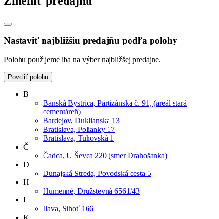
Zmeniť predajňu
Nastaviť najbližšiu predajňu podľa polohy
Polohu použijeme iba na výber najbližšej predajne.
Povoliť polohu
B
Banská Bystrica, Partizánska č. 91, (areál stará
cementáreň)
Bardejov, Duklianska 13
Bratislava, Polianky 17
Bratislava, Tuhovská 1
Č
Čadca, U Ševca 220 (smer Drahošanka)
D
Dunajská Streda, Povodská cesta 5
H
Humenné, Družstevná 6561/43
I
Ilava, Sihoť 166
K