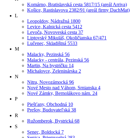
Komárno, Bratislavská cesta 5817/15 (areál Arriva)
Košice, Rastislavova 2382/91 (areál firmy DachMat)
L
Leopoldov, Nádražná 1800
Levice, Kalnická cesta 5412
Levoča, Novoveská cesta 37
Liptovský Mikuláš, Okoličianska 67/471
Lučenec, Skladištná 5533
M
Malacky, Pezinská 56
Malacky - centrála, Pezinská 56
Martin, Na bystričku 14
Michalovce, Zeleninárska 2
N
Nitra, Novozámocká 96
Nové Mesto nad Váhom, Srnianska 4
Nové Zámky, Bernolákovo nám. 24
P
Piešťany, Obchodná 10
Prešov, Budovateľská 38
R
Ružomberok, Bystrická 68
S
Senec, Boldocká 7
Senica, Priemyselná 283