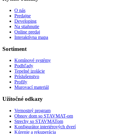
O nás
Predajne
Developing
Na stiahnutie
Online predaj
Interaktívna mapa
Sortiment
Komínové systémy
Podhľady
Tepelné izolácie
Príslušenstvo
Profily
Murovací materiál
Užitočné odkazy
Vernostný program
Obnov dom so STAVMAT-om
Strechy so STAVMATom
Konfigurátor interiérových dverí
Kúrenie a rekuperácia