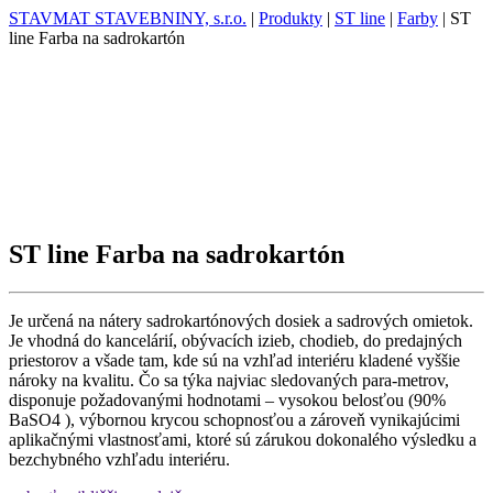
STAVMAT STAVEBNINY, s.r.o.
|
Produkty
|
ST line
|
Farby
|
ST
line Farba na sadrokartón
ST line Farba na sadrokartón
Je určená na nátery sadrokartónových dosiek a sadrových omietok.
Je vhodná do kancelárií, obývacích izieb, chodieb, do predajných
priestorov a všade tam, kde sú na vzhľad interiéru kladené vyššie
nároky na kvalitu. Čo sa týka najviac sledovaných para-metrov,
disponuje požadovanými hodnotami – vysokou belosťou (90%
BaSO4 ), výbornou krycou schopnosťou a zároveň vynikajúcimi
aplikačnými vlastnosťami, ktoré sú zárukou dokonalého výsledku a
bezchybného vzhľadu interiéru.