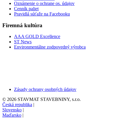
Oznámenie o ochrane os. údajov
Cenník paliet
Pravidlá súťaže na Facebooku
Firemná kultúra
AAA GOLD Excellence
ST News
Environmentálne zodpovedný výrobca
Zásady ochrany osobných údajov
© 2026 STAVMAT STAVEBNINY, s.r.o.
Česká republika
|
Slovensko
|
Maďarsko
|