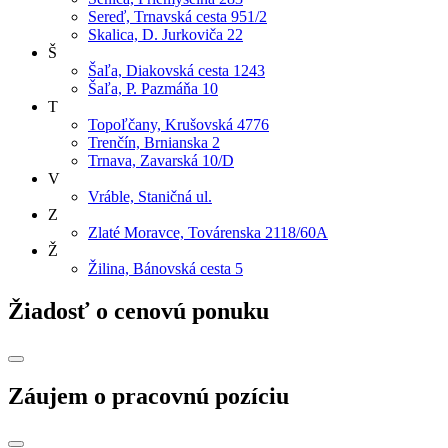
Sereď, Trnavská cesta 951/2
Skalica, D. Jurkoviča 22
Š
Šaľa, Diakovská cesta 1243
Šaľa, P. Pazmáňa 10
T
Topoľčany, Krušovská 4776
Trenčín, Brnianska 2
Trnava, Zavarská 10/D
V
Vráble, Staničná ul.
Z
Zlaté Moravce, Továrenska 2118/60A
Ž
Žilina, Bánovská cesta 5
Žiadosť o cenovú ponuku
Záujem o pracovnú pozíciu