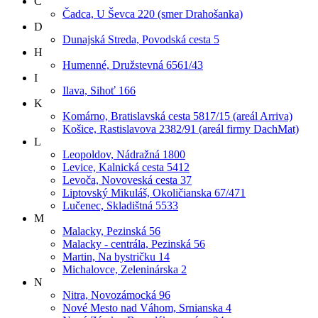
Č
Čadca, U Ševca 220 (smer Drahošanka)
D
Dunajská Streda, Povodská cesta 5
H
Humenné, Družstevná 6561/43
I
Ilava, Sihoť 166
K
Komárno, Bratislavská cesta 5817/15 (areál Arriva)
Košice, Rastislavova 2382/91 (areál firmy DachMat)
L
Leopoldov, Nádražná 1800
Levice, Kalnická cesta 5412
Levoča, Novoveská cesta 37
Liptovský Mikuláš, Okoličianska 67/471
Lučenec, Skladištná 5533
M
Malacky, Pezinská 56
Malacky - centrála, Pezinská 56
Martin, Na bystričku 14
Michalovce, Zeleninárska 2
N
Nitra, Novozámocká 96
Nové Mesto nad Váhom, Srnianska 4