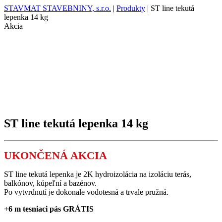
STAVMAT STAVEBNINY, s.r.o.
|
Produkty
|
ST line tekutá
lepenka 14 kg
Akcia
ST line tekutá lepenka 14 kg
UKONČENÁ AKCIA
ST line tekutá lepenka je 2K hydroizolácia na izoláciu terás,
balkónov, kúpeľní a bazénov.
Po vytvrdnutí je dokonale vodotesná a trvale pružná.
+6 m tesniaci pás GRÁTIS