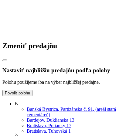
Zmeniť predajňu
Nastaviť najbližšiu predajňu podľa polohy
Polohu použijeme iba na výber najbližšej predajne.
Povoliť polohu
B
Banská Bystrica, Partizánska č. 91, (areál stará
cementáreň)
Bardejov, Duklianska 13
Bratislava, Polianky 17
Bratislava, Tuhovská 1