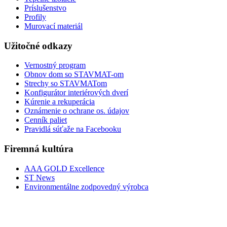
Príslušenstvo
Profily
Murovací materiál
Užitočné odkazy
Vernostný program
Obnov dom so STAVMAT-om
Strechy so STAVMATom
Konfigurátor interiérových dverí
Kúrenie a rekuperácia
Oznámenie o ochrane os. údajov
Cenník paliet
Pravidlá súťaže na Facebooku
Firemná kultúra
AAA GOLD Excellence
ST News
Environmentálne zodpovedný výrobca