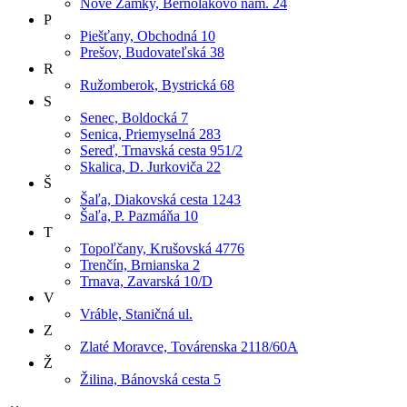
Nové Zámky, Bernolákovo nám. 24
P
Piešťany, Obchodná 10
Prešov, Budovateľská 38
R
Ružomberok, Bystrická 68
S
Senec, Boldocká 7
Senica, Priemyselná 283
Sereď, Trnavská cesta 951/2
Skalica, D. Jurkoviča 22
Š
Šaľa, Diakovská cesta 1243
Šaľa, P. Pazmáňa 10
T
Topoľčany, Krušovská 4776
Trenčín, Brnianska 2
Trnava, Zavarská 10/D
V
Vráble, Staničná ul.
Z
Zlaté Moravce, Továrenska 2118/60A
Ž
Žilina, Bánovská cesta 5