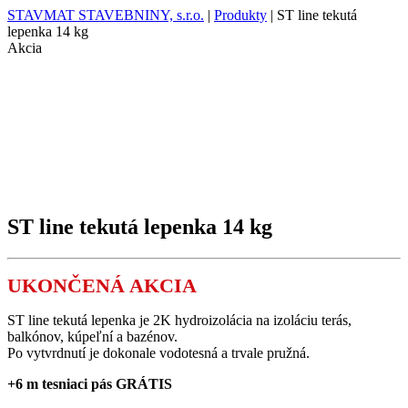
STAVMAT STAVEBNINY, s.r.o.
|
Produkty
|
ST line tekutá
lepenka 14 kg
Akcia
ST line tekutá lepenka 14 kg
UKONČENÁ AKCIA
ST line tekutá lepenka je 2K hydroizolácia na izoláciu terás,
balkónov, kúpeľní a bazénov.
Po vytvrdnutí je dokonale vodotesná a trvale pružná.
+6 m tesniaci pás GRÁTIS