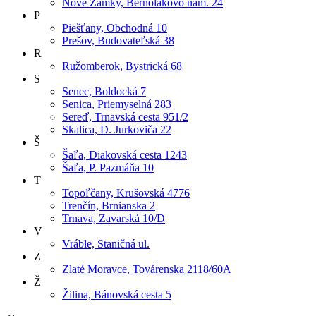
Nové Zámky, Bernolákovo nám. 24
P
Piešťany, Obchodná 10
Prešov, Budovateľská 38
R
Ružomberok, Bystrická 68
S
Senec, Boldocká 7
Senica, Priemyselná 283
Sereď, Trnavská cesta 951/2
Skalica, D. Jurkoviča 22
Š
Šaľa, Diakovská cesta 1243
Šaľa, P. Pazmáňa 10
T
Topoľčany, Krušovská 4776
Trenčín, Brnianska 2
Trnava, Zavarská 10/D
V
Vráble, Staničná ul.
Z
Zlaté Moravce, Továrenska 2118/60A
Ž
Žilina, Bánovská cesta 5