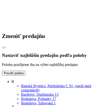
Zmeniť predajňu
Nastaviť najbližšiu predajňu podľa polohy
Polohu použijeme iba na výber najbližšej predajne.
Povoliť polohu
B
Banská Bystrica, Partizánska č. 91, (areál stará
cementáreň)
Bardejov, Duklianska 13
Bratislava, Polianky 17
Bratislava, Tuhovská 1