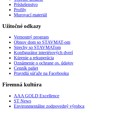
Príslušenstvo
Profily
Murovací materiál
Užitočné odkazy
Vernostný program
Obnov dom so STAVMAT-om
Strechy so STAVMATom
Konfigurátor interiérových dverí
Kúrenie a rekuperácia
Oznámenie o ochrane os. údajov
Cenník paliet
Pravidlá súťaže na Facebooku
Firemná kultúra
AAA GOLD Excellence
ST News
Environmentálne zodpovedný výrobca