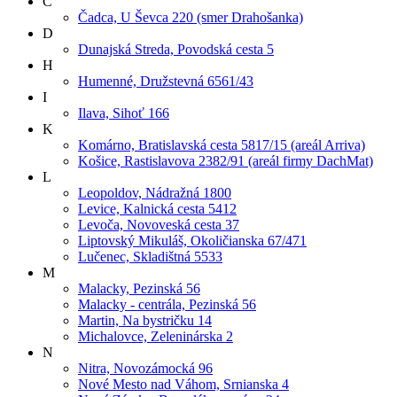
Č
Čadca, U Ševca 220 (smer Drahošanka)
D
Dunajská Streda, Povodská cesta 5
H
Humenné, Družstevná 6561/43
I
Ilava, Sihoť 166
K
Komárno, Bratislavská cesta 5817/15 (areál Arriva)
Košice, Rastislavova 2382/91 (areál firmy DachMat)
L
Leopoldov, Nádražná 1800
Levice, Kalnická cesta 5412
Levoča, Novoveská cesta 37
Liptovský Mikuláš, Okoličianska 67/471
Lučenec, Skladištná 5533
M
Malacky, Pezinská 56
Malacky - centrála, Pezinská 56
Martin, Na bystričku 14
Michalovce, Zeleninárska 2
N
Nitra, Novozámocká 96
Nové Mesto nad Váhom, Srnianska 4