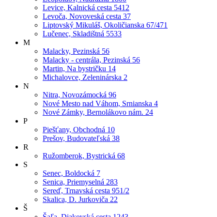
Levice, Kalnická cesta 5412
Levoča, Novoveská cesta 37
Liptovský Mikuláš, Okoličianska 67/471
Lučenec, Skladištná 5533
M
Malacky, Pezinská 56
Malacky - centrála, Pezinská 56
Martin, Na bystričku 14
Michalovce, Zeleninárska 2
N
Nitra, Novozámocká 96
Nové Mesto nad Váhom, Srnianska 4
Nové Zámky, Bernolákovo nám. 24
P
Piešťany, Obchodná 10
Prešov, Budovateľská 38
R
Ružomberok, Bystrická 68
S
Senec, Boldocká 7
Senica, Priemyselná 283
Sereď, Trnavská cesta 951/2
Skalica, D. Jurkoviča 22
Š
Šaľa, Diakovská cesta 1243