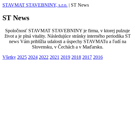
STAVMAT STAVEBNINY, s.r.o.
|
ST News
ST News
Spoločnosť STAVMAT STAVEBNINY je firma, v ktorej pulzuje
život a je plná vitality. Následujúce stránky interného periodika ST
news Vám priblížia udalosti a úspechy STAVMATu a ľudí na
Slovensku, v Čechách a v Maďarsku.
Všetky
2025
2024
2022
2021
2019
2018
2017
2016