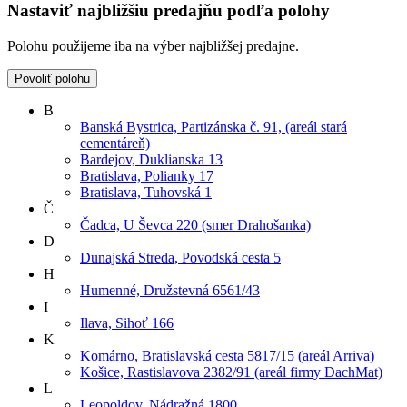
Nastaviť najbližšiu predajňu podľa polohy
Polohu použijeme iba na výber najbližšej predajne.
Povoliť polohu
B
Banská Bystrica, Partizánska č. 91, (areál stará
cementáreň)
Bardejov, Duklianska 13
Bratislava, Polianky 17
Bratislava, Tuhovská 1
Č
Čadca, U Ševca 220 (smer Drahošanka)
D
Dunajská Streda, Povodská cesta 5
H
Humenné, Družstevná 6561/43
I
Ilava, Sihoť 166
K
Komárno, Bratislavská cesta 5817/15 (areál Arriva)
Košice, Rastislavova 2382/91 (areál firmy DachMat)
L
Leopoldov, Nádražná 1800