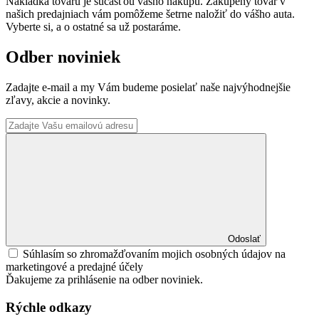
Nakládka tovaru je súčasťou vášho nákupu. Zakúpený tovar v
našich predajniach vám pomôžeme šetrne naložiť do vášho auta.
Vyberte si, a o ostatné sa už postaráme.
Odber noviniek
Zadajte e-mail a my Vám budeme posielať naše najvýhodnejšie
zľavy, akcie a novinky.
Odoslať
Súhlasím so zhromažďovaním mojich osobných údajov na
marketingové a predajné účely
Ďakujeme za prihlásenie na odber noviniek.
Rýchle odkazy