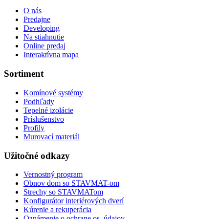
O nás
Predajne
Developing
Na stiahnutie
Online predaj
Interaktívna mapa
Sortiment
Komínové systémy
Podhľady
Tepelné izolácie
Príslušenstvo
Profily
Murovací materiál
Užitočné odkazy
Vernostný program
Obnov dom so STAVMAT-om
Strechy so STAVMATom
Konfigurátor interiérových dverí
Kúrenie a rekuperácia
Oznámenie o ochrane os. údajov