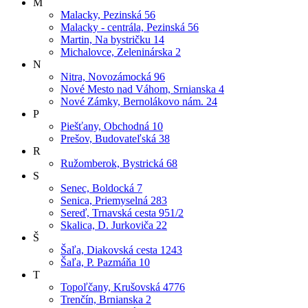
M
Malacky, Pezinská 56
Malacky - centrála, Pezinská 56
Martin, Na bystričku 14
Michalovce, Zeleninárska 2
N
Nitra, Novozámocká 96
Nové Mesto nad Váhom, Srnianska 4
Nové Zámky, Bernolákovo nám. 24
P
Piešťany, Obchodná 10
Prešov, Budovateľská 38
R
Ružomberok, Bystrická 68
S
Senec, Boldocká 7
Senica, Priemyselná 283
Sereď, Trnavská cesta 951/2
Skalica, D. Jurkoviča 22
Š
Šaľa, Diakovská cesta 1243
Šaľa, P. Pazmáňa 10
T
Topoľčany, Krušovská 4776
Trenčín, Brnianska 2