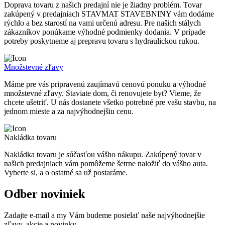
Doprava tovaru z našich predajní nie je žiadny problém. Tovar
zakúpený v predajniach STAVMAT STAVEBNINY vám dodáme
rýchlo a bez starostí na vami určenú adresu. Pre našich stálych
zákazníkov ponúkame výhodné podmienky dodania. V prípade
potreby poskytneme aj prepravu tovaru s hydraulickou rukou.
Množstevné zľavy
Máme pre vás pripravenú zaujímavú cenovú ponuku a výhodné
množstevné zľavy. Staviate dom, či renovujete byt? Vieme, že
chcete ušetriť. U nás dostanete všetko potrebné pre vašu stavbu, na
jednom mieste a za najvýhodnejšiu cenu.
Nakládka tovaru
Nakládka tovaru je súčasťou vášho nákupu. Zakúpený tovar v
našich predajniach vám pomôžeme šetrne naložiť do vášho auta.
Vyberte si, a o ostatné sa už postaráme.
Odber noviniek
Zadajte e-mail a my Vám budeme posielať naše najvýhodnejšie
zľavy, akcie a novinky.