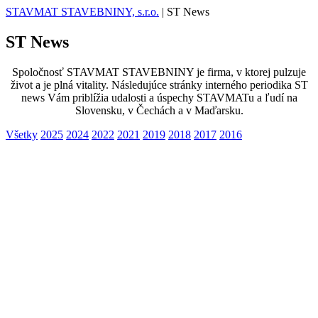
STAVMAT STAVEBNINY, s.r.o.
|
ST News
ST News
Spoločnosť STAVMAT STAVEBNINY je firma, v ktorej pulzuje
život a je plná vitality. Následujúce stránky interného periodika ST
news Vám priblížia udalosti a úspechy STAVMATu a ľudí na
Slovensku, v Čechách a v Maďarsku.
Všetky
2025
2024
2022
2021
2019
2018
2017
2016