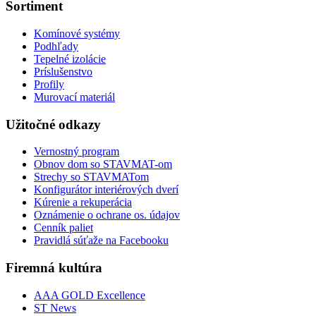
Sortiment
Komínové systémy
Podhľady
Tepelné izolácie
Príslušenstvo
Profily
Murovací materiál
Užitočné odkazy
Vernostný program
Obnov dom so STAVMAT-om
Strechy so STAVMATom
Konfigurátor interiérových dverí
Kúrenie a rekuperácia
Oznámenie o ochrane os. údajov
Cenník paliet
Pravidlá súťaže na Facebooku
Firemná kultúra
AAA GOLD Excellence
ST News