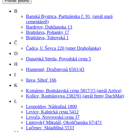
Povoliť polohu
B
Banská Bystrica, Partizánska č. 91, (areál stará
cementáreň)
Bardejov, Duklianska 13
Bratislava, Polianky 17
Bratislava, Tuhovská 1
Č
Čadca, U Ševca 220 (smer Drahošanka)
D
Dunajská Streda, Povodská cesta 5
H
Humenné, Družstevná 6561/43
I
Ilava, Sihoť 166
K
Komárno, Bratislavská cesta 5817/15 (areál Arriva)
Košice, Rastislavova 2382/91 (areál firmy DachMat)
L
Leopoldov, Nádražná 1800
Levice, Kalnická cesta 5412
Levoča, Novoveská cesta 37
Liptovský Mikuláš, Okoličianska 67/471
Lučenec, Skladištná 5533