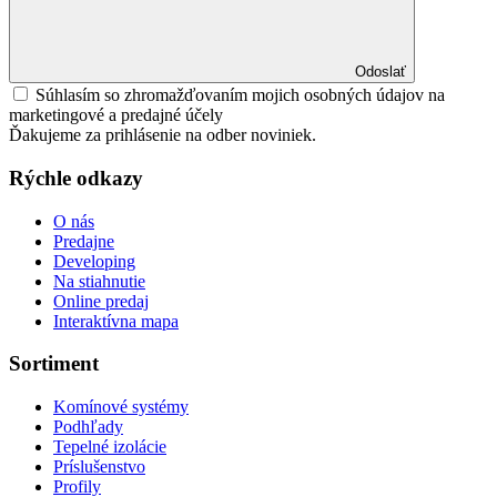
Odoslať
Súhlasím so zhromažďovaním mojich osobných údajov na
marketingové a predajné účely
Ďakujeme za prihlásenie na odber noviniek.
Rýchle odkazy
O nás
Predajne
Developing
Na stiahnutie
Online predaj
Interaktívna mapa
Sortiment
Komínové systémy
Podhľady
Tepelné izolácie
Príslušenstvo
Profily