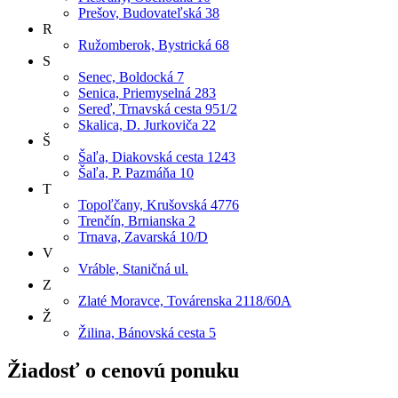
Prešov, Budovateľská 38
R
Ružomberok, Bystrická 68
S
Senec, Boldocká 7
Senica, Priemyselná 283
Sereď, Trnavská cesta 951/2
Skalica, D. Jurkoviča 22
Š
Šaľa, Diakovská cesta 1243
Šaľa, P. Pazmáňa 10
T
Topoľčany, Krušovská 4776
Trenčín, Brnianska 2
Trnava, Zavarská 10/D
V
Vráble, Staničná ul.
Z
Zlaté Moravce, Továrenska 2118/60A
Ž
Žilina, Bánovská cesta 5
Žiadosť o cenovú ponuku