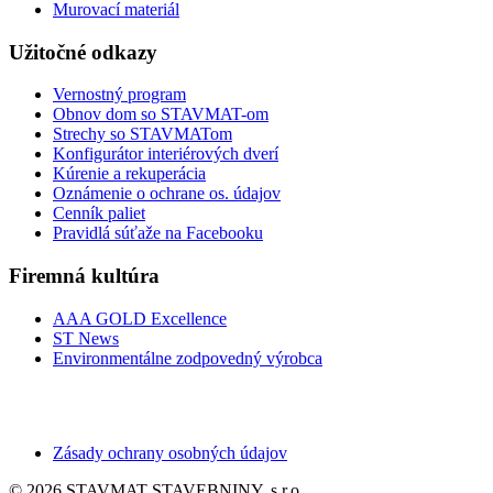
Murovací materiál
Užitočné odkazy
Vernostný program
Obnov dom so STAVMAT-om
Strechy so STAVMATom
Konfigurátor interiérových dverí
Kúrenie a rekuperácia
Oznámenie o ochrane os. údajov
Cenník paliet
Pravidlá súťaže na Facebooku
Firemná kultúra
AAA GOLD Excellence
ST News
Environmentálne zodpovedný výrobca
Zásady ochrany osobných údajov
© 2026 STAVMAT STAVEBNINY, s.r.o.