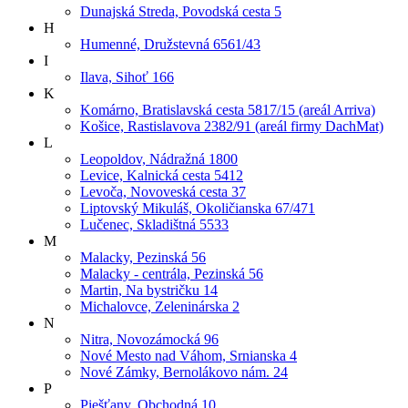
Dunajská Streda, Povodská cesta 5
H
Humenné, Družstevná 6561/43
I
Ilava, Sihoť 166
K
Komárno, Bratislavská cesta 5817/15 (areál Arriva)
Košice, Rastislavova 2382/91 (areál firmy DachMat)
L
Leopoldov, Nádražná 1800
Levice, Kalnická cesta 5412
Levoča, Novoveská cesta 37
Liptovský Mikuláš, Okoličianska 67/471
Lučenec, Skladištná 5533
M
Malacky, Pezinská 56
Malacky - centrála, Pezinská 56
Martin, Na bystričku 14
Michalovce, Zeleninárska 2
N
Nitra, Novozámocká 96
Nové Mesto nad Váhom, Srnianska 4
Nové Zámky, Bernolákovo nám. 24
P
Piešťany, Obchodná 10