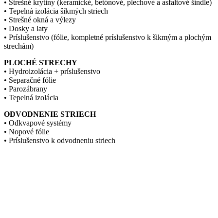
• Strešné krytiny (keramické, betónové, plechové a asfaltové šindle)
• Tepelná izolácia šikmých striech
• Strešné okná a výlezy
• Dosky a laty
• Príslušenstvo (fólie, kompletné príslušenstvo k šikmým a plochým
strechám)
PLOCHÉ STRECHY
• Hydroizolácia + príslušenstvo
• Separačné fólie
• Parozábrany
• Tepelná izolácia
ODVODNENIE STRIECH
• Odkvapové systémy
• Nopové fólie
• Príslušenstvo k odvodneniu striech