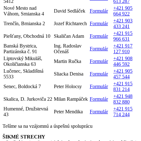
5412
613 287
Nové Mesto nad
+421 905
David Sedláček
Formulár
Váhom, Srnianska 4
664 922
+421 903
Trenčín, Brnianska 2
Jozef Richtarech
Formulár
433 241
+421 915
Piešťany, Obchodná 10
Skaličan Adam
Formulár
966 631
Banská Bystrica,
Ing. Radoslav
+421 917
Formulár
Partizánska č. 91
Očenáš
127 910
Liptovský Mikuláš,
+421 908
Martin Ručka
Formulár
Okoličianska 63
446 592
Lučenec, Skladištná
+421 905
Sliacka Denisa
Formulár
5533
457 544
+421 915
Senec, Boldocká 7
Peter Holocsy
Formulár
831 214
+421 948
Skalica, D. Jurkoviča 22
Milan Rampáček
Formulár
832 880
Humenné, Družstevná
+421 915
Peter Mendika
Formulár
43
714 244
Tešíme sa na vzájomnú a úspešnú spoluprácu
ŠIKMÉ STRECHY