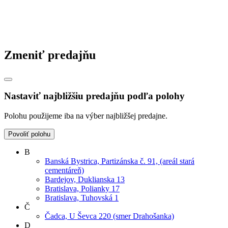
Zmeniť predajňu
Nastaviť najbližšiu predajňu podľa polohy
Polohu použijeme iba na výber najbližšej predajne.
Povoliť polohu
B
Banská Bystrica, Partizánska č. 91, (areál stará
cementáreň)
Bardejov, Duklianska 13
Bratislava, Polianky 17
Bratislava, Tuhovská 1
Č
Čadca, U Ševca 220 (smer Drahošanka)
D