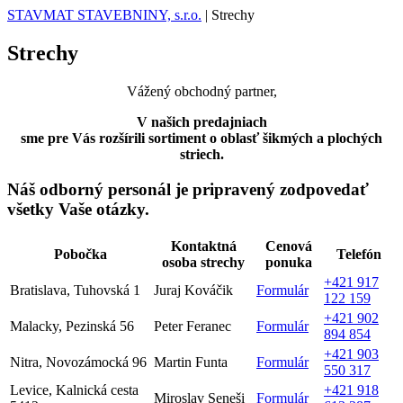
STAVMAT STAVEBNINY, s.r.o.
|
Strechy
Strechy
Vážený obchodný partner,
V našich predajniach
sme pre Vás rozšírili sortiment o oblasť šikmých a plochých
striech.
Náš odborný personál je pripravený zodpovedať
všetky Vaše otázky.
Kontaktná
Cenová
Pobočka
Telefón
osoba strechy
ponuka
+421 917
Bratislava, Tuhovská 1
Juraj Kováčik
Formulár
122 159
+421 902
Malacky, Pezinská 56
Peter Feranec
Formulár
894 854
+421 903
Nitra, Novozámocká 96
Martin Funta
Formulár
550 317
Levice, Kalnická cesta
+421 918
Miroslav Seneši
Formulár