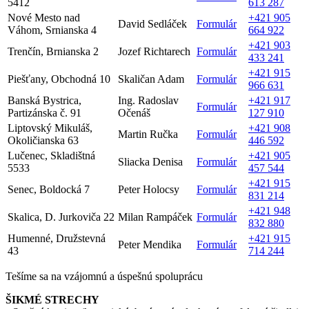
5412
613 287
Nové Mesto nad
+421 905
David Sedláček
Formulár
Váhom, Srnianska 4
664 922
+421 903
Trenčín, Brnianska 2
Jozef Richtarech
Formulár
433 241
+421 915
Piešťany, Obchodná 10
Skaličan Adam
Formulár
966 631
Banská Bystrica,
Ing. Radoslav
+421 917
Formulár
Partizánska č. 91
Očenáš
127 910
Liptovský Mikuláš,
+421 908
Martin Ručka
Formulár
Okoličianska 63
446 592
Lučenec, Skladištná
+421 905
Sliacka Denisa
Formulár
5533
457 544
+421 915
Senec, Boldocká 7
Peter Holocsy
Formulár
831 214
+421 948
Skalica, D. Jurkoviča 22
Milan Rampáček
Formulár
832 880
Humenné, Družstevná
+421 915
Peter Mendika
Formulár
43
714 244
Tešíme sa na vzájomnú a úspešnú spoluprácu
ŠIKMÉ STRECHY