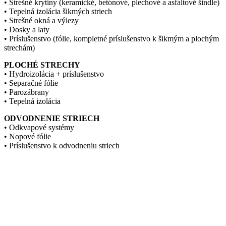
• Strešné krytiny (keramické, betónové, plechové a asfaltové šindle)
• Tepelná izolácia šikmých striech
• Strešné okná a výlezy
• Dosky a laty
• Príslušenstvo (fólie, kompletné príslušenstvo k šikmým a plochým
strechám)
PLOCHÉ STRECHY
• Hydroizolácia + príslušenstvo
• Separačné fólie
• Parozábrany
• Tepelná izolácia
ODVODNENIE STRIECH
• Odkvapové systémy
• Nopové fólie
• Príslušenstvo k odvodneniu striech