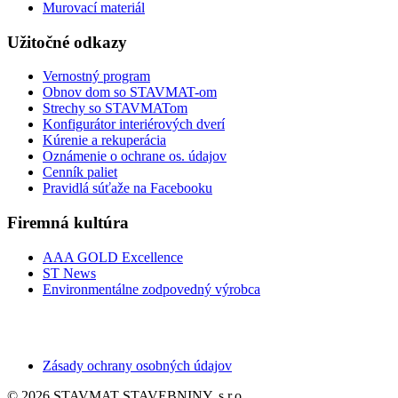
Murovací materiál
Užitočné odkazy
Vernostný program
Obnov dom so STAVMAT-om
Strechy so STAVMATom
Konfigurátor interiérových dverí
Kúrenie a rekuperácia
Oznámenie o ochrane os. údajov
Cenník paliet
Pravidlá súťaže na Facebooku
Firemná kultúra
AAA GOLD Excellence
ST News
Environmentálne zodpovedný výrobca
Zásady ochrany osobných údajov
© 2026 STAVMAT STAVEBNINY, s.r.o.