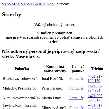
STAVMAT STAVEBNINY, s.r.o.
|
Strechy
Strechy
Vážený obchodný partner,
V našich predajniach
sme pre Vás rozšírili sortiment o oblasť šikmých a plochých
striech.
Náš odborný personál je pripravený zodpovedať
všetky Vaše otázky.
Kontaktná
Cenová
Pobočka
Telefón
osoba strechy
ponuka
+421 917
Bratislava, Tuhovská 1
Juraj Kováčik
Formulár
122 159
+421 902
Malacky, Pezinská 56
Peter Feranec
Formulár
894 854
+421 903
Nitra, Novozámocká 96
Martin Funta
Formulár
550 317
Levice, Kalnická cesta
+421 918
Miroslav Seneši
Formulár