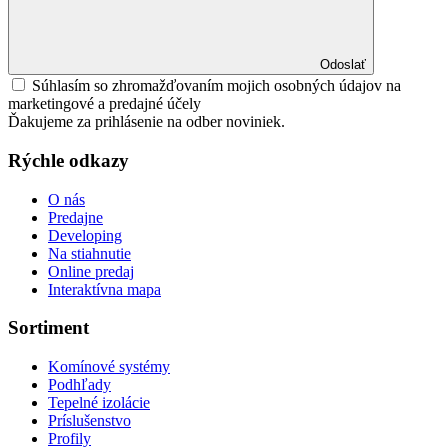
Odoslať
Súhlasím so zhromažďovaním mojich osobných údajov na
marketingové a predajné účely
Ďakujeme za prihlásenie na odber noviniek.
Rýchle odkazy
O nás
Predajne
Developing
Na stiahnutie
Online predaj
Interaktívna mapa
Sortiment
Komínové systémy
Podhľady
Tepelné izolácie
Príslušenstvo
Profily