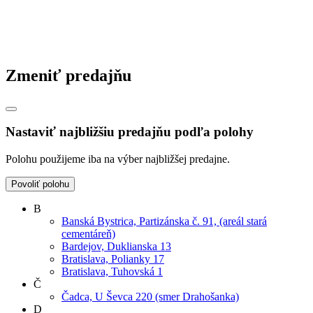
Zmeniť predajňu
Nastaviť najbližšiu predajňu podľa polohy
Polohu použijeme iba na výber najbližšej predajne.
Povoliť polohu
B
Banská Bystrica, Partizánska č. 91, (areál stará
cementáreň)
Bardejov, Duklianska 13
Bratislava, Polianky 17
Bratislava, Tuhovská 1
Č
Čadca, U Ševca 220 (smer Drahošanka)
D