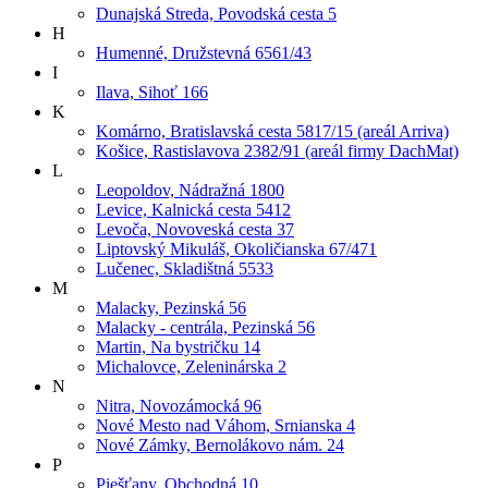
Dunajská Streda, Povodská cesta 5
H
Humenné, Družstevná 6561/43
I
Ilava, Sihoť 166
K
Komárno, Bratislavská cesta 5817/15 (areál Arriva)
Košice, Rastislavova 2382/91 (areál firmy DachMat)
L
Leopoldov, Nádražná 1800
Levice, Kalnická cesta 5412
Levoča, Novoveská cesta 37
Liptovský Mikuláš, Okoličianska 67/471
Lučenec, Skladištná 5533
M
Malacky, Pezinská 56
Malacky - centrála, Pezinská 56
Martin, Na bystričku 14
Michalovce, Zeleninárska 2
N
Nitra, Novozámocká 96
Nové Mesto nad Váhom, Srnianska 4
Nové Zámky, Bernolákovo nám. 24
P
Piešťany, Obchodná 10