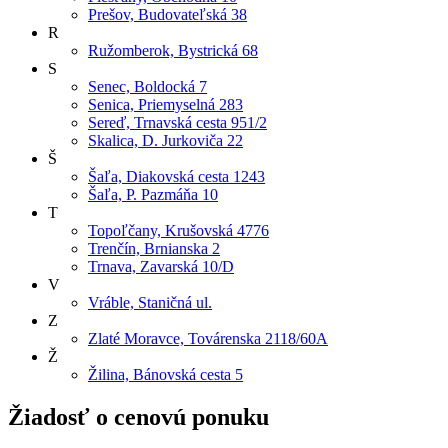
Prešov, Budovateľská 38
R
Ružomberok, Bystrická 68
S
Senec, Boldocká 7
Senica, Priemyselná 283
Sereď, Trnavská cesta 951/2
Skalica, D. Jurkoviča 22
Š
Šaľa, Diakovská cesta 1243
Šaľa, P. Pazmáňa 10
T
Topoľčany, Krušovská 4776
Trenčín, Brnianska 2
Trnava, Zavarská 10/D
V
Vráble, Staničná ul.
Z
Zlaté Moravce, Továrenska 2118/60A
Ž
Žilina, Bánovská cesta 5
Žiadosť o cenovú ponuku