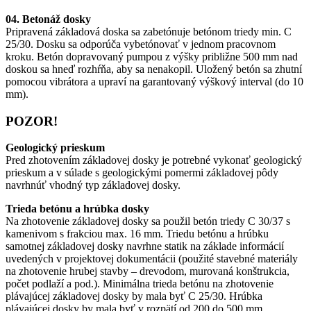
04. Betonáž dosky
Pripravená základová doska sa zabetónuje betónom triedy min. C
25/30. Dosku sa odporúča vybetónovať v jednom pracovnom
kroku. Betón dopravovaný pumpou z výšky približne 500 mm nad
doskou sa hneď rozhŕňa, aby sa nenakopil. Uložený betón sa zhutní
pomocou vibrátora a upraví na garantovaný výškový interval (do 10
mm).
POZOR!
Geologický prieskum
Pred zhotovením základovej dosky je potrebné vykonať geologický
prieskum a v súlade s geologickými pomermi základovej pôdy
navrhnúť vhodný typ základovej dosky.
Trieda betónu a hrúbka dosky
Na zhotovenie základovej dosky sa použil betón triedy C 30/37 s
kamenivom s frakciou max. 16 mm. Triedu betónu a hrúbku
samotnej základovej dosky navrhne statik na základe informácií
uvedených v projektovej dokumentácii (použité stavebné materiály
na zhotovenie hrubej stavby – drevodom, murovaná konštrukcia,
počet podlaží a pod.). Minimálna trieda betónu na zhotovenie
plávajúcej základovej dosky by mala byť C 25/30. Hrúbka
plávajúcej dosky by mala byť v rozpätí od 200 do 500 mm.