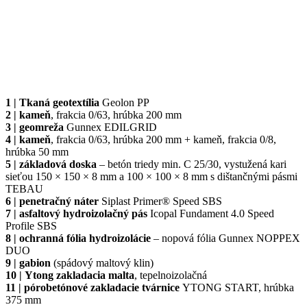
1 |
Tkaná geotextília
Geolon PP
2 |
kameň
, frakcia 0/63, hrúbka 200 mm
3 |
geomreža
Gunnex EDILGRID
4 |
kameň
, frakcia 0/63, hrúbka 200 mm + kameň, frakcia 0/8,
hrúbka 50 mm
5 |
základová doska
– betón triedy min. C 25/30, vystužená kari
sieťou 150 × 150 × 8 mm a 100 × 100 × 8 mm s dištančnými pásmi
TEBAU
6 |
penetračný náter
Siplast Primer® Speed SBS
7 |
asfaltový hydroizolačný pás
Icopal Fundament 4.0 Speed
Profile SBS
8 |
ochranná fólia hydroizolácie
– nopová fólia Gunnex NOPPEX
DUO
9 |
gabion
(spádový maltový klin)
10 |
Ytong zakladacia malta
, tepelnoizolačná
11 |
pórobetónové zakladacie tvárnice
YTONG START, hrúbka
375 mm