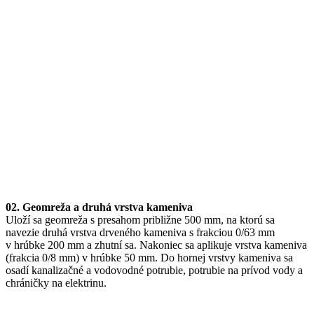
02. Geomreža a druhá vrstva kameniva
Uloží sa geomreža s presahom približne 500 mm, na ktorú sa
navezie druhá vrstva drveného kameniva s frakciou 0/63 mm
v hrúbke 200 mm a zhutní sa. Nakoniec sa aplikuje vrstva kameniva
(frakcia 0/8 mm) v hrúbke 50 mm. Do hornej vrstvy kameniva sa
osadí kanalizačné a vodovodné potrubie, potrubie na prívod vody a
chráničky na elektrinu.