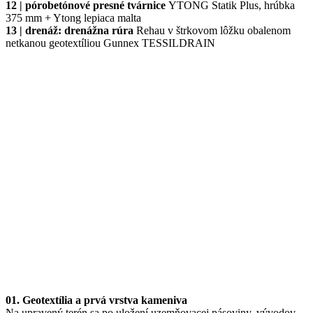
12 |
pórobetónové presné tvárnice
YTONG Statik Plus, hrúbka
375 mm + Ytong lepiaca malta
13 |
drenáž: drenážna rúra
Rehau v štrkovom lôžku obalenom
netkanou geotextíliou Gunnex TESSILDRAIN
01. Geotextília a prvá vrstva kameniva
Na upravený terén sa po uložení uzemňovacej pásoviny, vývodov