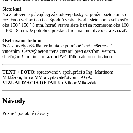
Siete kari
Na zhotovenie plávajúcej základovej dosky sa použili siete kari so
rozličnou veľkosťou ôk. Spodnú vrstvu tvorili siete kari s veľkosťou
oka 150 ´ 150 ´ 8 mm, hornú vrstvu siete kari sa rozmerom oka 100
´ 100 ´ 8 mm. Je potrebné prekladať ich na min. dve oká a zviazať.
Ošetrovanie betónu
Počas prvého týždňa tvrdnutia je potrebné betón ošetrovať
vlhčením. Čerstvý betón treba chrániť pred dažďom, vetrom,
slnečným žiarením a mrazom PVC fóliou alebo celtovinou.
TEXT + FOTO:
spracované v spolupráci s Ing. Martinom
Miklášom, firma MM a vydavateľstvom JAGA.
VIZUALIZÁCIA DETAILU:
Viktor Mikovčák
Návody
Pozrieť podobné návody