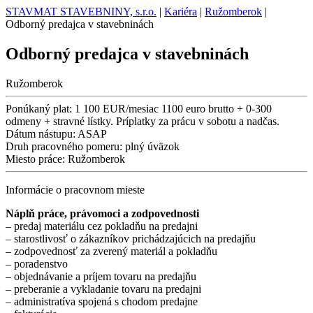
STAVMAT STAVEBNINY, s.r.o.
|
Kariéra
|
Ružomberok
|
Odborný predajca v stavebninách
Odborný predajca v stavebninách
Ružomberok
Ponúkaný plat:
1 100 EUR/mesiac 1100 euro brutto + 0-300
odmeny + stravné lístky. Príplatky za prácu v sobotu a nadčas.
Dátum nástupu:
ASAP
Druh pracovného pomeru:
plný úväzok
Miesto práce:
Ružomberok
Informácie o pracovnom mieste
Náplň práce, právomoci a zodpovednosti
– predaj materiálu cez pokladňu na predajni
– starostlivosť o zákazníkov prichádzajúcich na predajňu
– zodpovednosť za zverený materiál a pokladňu
– poradenstvo
– objednávanie a príjem tovaru na predajňu
– preberanie a vykladanie tovaru na predajni
– administratíva spojená s chodom predajne