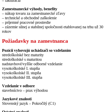
– fakturácia
Zamestnanecké výhody, benefity
– nákup tovaru za zamestnanecké zľavy
– technické a obchodné zaškolenie
– príjemné pracovné prostredie
– zázemie silnej a stabilnej spoločnosti etablovanej na trhu už 30
rokov
Požiadavky na zamestnanca
Pozícii vyhovujú uchádzači so vzdelaním
stredoškolské bez maturity
stredoškolské s maturitou
nadstavbové/vyššie odborné vzdelanie
vysokoškolské I. stupňa
vysokoškolské II. stupňa
vysokoškolské III. stupňa
Vzdelanie v odbore
stavebníctvo – prax výhodou
Jazykové znalosti
Slovenský jazyk – Pokročilý (C1)
Ostatné znalosti