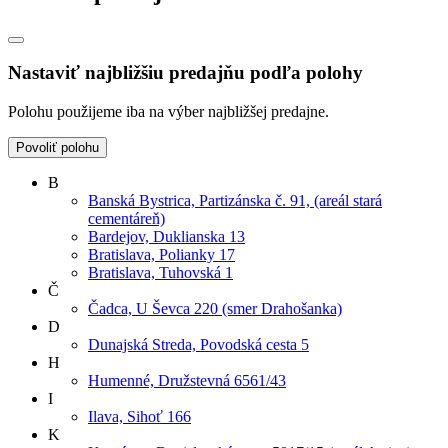
Nastaviť najbližšiu predajňu podľa polohy
Polohu použijeme iba na výber najbližšej predajne.
Povoliť polohu
B
Banská Bystrica, Partizánska č. 91, (areál stará
cementáreň)
Bardejov, Duklianska 13
Bratislava, Polianky 17
Bratislava, Tuhovská 1
Č
Čadca, U Ševca 220 (smer Drahošanka)
D
Dunajská Streda, Povodská cesta 5
H
Humenné, Družstevná 6561/43
I
Ilava, Sihoť 166
K