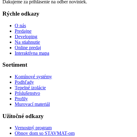
Ďakujeme za prihlásenie na odber noviniek.
Rýchle odkazy
O nás
Predajne
Developing
Na stiahnutie
Online predaj
Interaktívna mapa
Sortiment
Komínové systémy
Podhľady
Tepelné izolácie
Príslušenstvo
Profily
Murovací materiál
Užitočné odkazy
Vernostný program
Obnov dom so STAVMAT-om