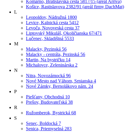
Komárno, Bratislavská cesta 5817/15 (areál Arriva)
Košice, Rastislavova 2382/91 (areál firmy DachMat)
L
Leopoldov, Nádražná 1800
Levice, Kalnická cesta 5412
Levoča, Novoveská cesta 37
Liptovský Mikuláš, Okoličianska 67/471
Lučenec, Skladištná 5533
M
Malacky, Pezinská 56
Malacky - centrála, Pezinská 56
Martin, Na bystričku 14
Michalovce, Zeleninárska 2
N
Nitra, Novozámocká 96
Nové Mesto nad Váhom, Srnianska 4
Nové Zámky, Bernolákovo nám. 24
P
Piešťany, Obchodná 10
Prešov, Budovateľská 38
R
Ružomberok, Bystrická 68
S
Senec, Boldocká 7
Senica, Priemyselná 283