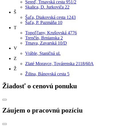
Sereď, Trnavská cesta 951/2
Skalica, D. Jurkoviča 22
Š
Šaľa, Diakovská cesta 1243
Šaľa, P. Pazmáňa 10
T
Topoľčany, Krušovská 4776
Trenčín, Brnianska 2
Trnava, Zavarská 10/D
V
Vráble, Staničná ul.
Z
Zlaté Moravce, Továrenska 2118/60A
Ž
Žilina, Bánovská cesta 5
Žiadosť o cenovú ponuku
Záujem o pracovnú pozíciu