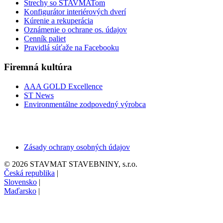
Strechy so STAVMATom
Konfigurátor interiérových dverí
Kúrenie a rekuperácia
Oznámenie o ochrane os. údajov
Cenník paliet
Pravidlá súťaže na Facebooku
Firemná kultúra
AAA GOLD Excellence
ST News
Environmentálne zodpovedný výrobca
Zásady ochrany osobných údajov
© 2026 STAVMAT STAVEBNINY, s.r.o.
Česká republika
|
Slovensko
|
Maďarsko
|